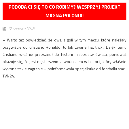
PODOBA CI SIĘ TO CO ROBIMY? WESPRZYJ PROJEKT
MAGNA POLONIA!
17 czerwca 2018
– Warto też powiedzieć, że dwa z goli w tym meczu, które należały
oczywiście do Cristiano Ronaldo, to tak zwane hat tricki. Dzięki temu
Cristiano właśnie przeszedł do historii mistrzostw świata, ponieważ
okazuje się, że jest najstarszym zawodnikiem w historii, który właśnie
wykonał takie zagranie – poinformowała specjalistka od footballu stacji
TVN24.