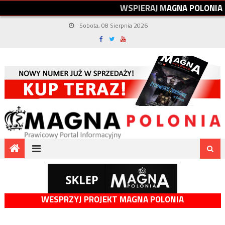
W
S
P
I
E
R
A
J
M
A
G
N
A
P
O
L
O
N
I
A
Sobota, 08 Sierpnia 2026
WESPRZYJ PROJEKT MAGNA POLONIA