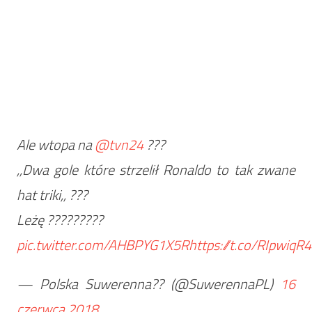
Ale wtopa na
@tvn24
???
,,Dwa gole które strzelił Ronaldo to tak zwane
hat triki,, ???
Leżę ?????????
pic.twitter.com/AHBPYG1X5R
https://t.co/RIpwiqR
— Polska Suwerenna?? (@SuwerennaPL)
16
czerwca 2018