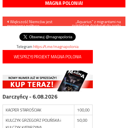
MAGNA POLONIA!
Nawigacja
Większość Niemców jest
„Aquarius” z migrantami na
pokładzie dopłynął do portu
przeciwna polityce
w Walencji
wpisu
migracyjnej Merkel
Telegram
https://t.me/magnapolonia
WESPRZYJ PROJEKT MAGNA POLONIA
Darczyńcy - 6.08.2026
KACPER STAROŚCIAK
100,00
KULCZYK GRZEGORZ POLIŃSKA i
50,00
KULCZYK KATARZYNA