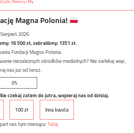
ację Magna Polonia!
Sierpień 2026
jemy:
16 500
zł, zebraliśmy:
1351
zł.
ania Fundacji Magna Polonia.
anie niezależnych ośrodków medialnych? Nie zwlekaj więc,
raj nas już od teraz.
8%
e czekaj zatem do jutra, wspieraj nas od dzisiaj.
100 zł
Inna kwota
parł nas tym miesiącu:
Tutaj