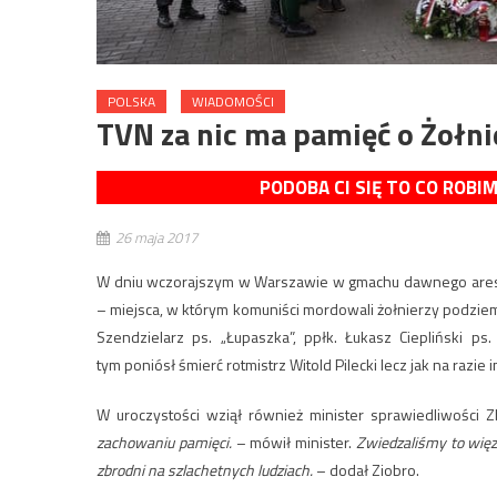
POLSKA
WIADOMOŚCI
TVN za nic ma pamięć o Żołn
PODOBA CI SIĘ TO CO ROBI
26 maja 2017
W dniu wczorajszym w Warszawie w gmachu dawnego aresztu
– miejsca, w którym komuniści mordowali żołnierzy podziemi
Szendzielarz ps. „Łupaszka”, ppłk. Łukasz Ciepliński ps
tym poniósł śmierć rotmistrz Witold Pilecki lecz jak na razie 
W uroczystości wziął również minister sprawiedliwości 
zachowaniu pamięci.
– mówił minister.
Zwiedzaliśmy to więz
zbrodni na szlachetnych ludziach.
– dodał Ziobro.