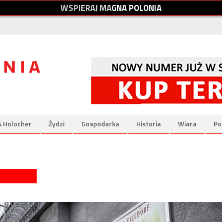
W
S
P
I
E
R
A
J
M
A
G
N
A
P
O
L
O
N
I
A
& Holocher
Żydzi
Gospodarka
Historia
Wiara
Po