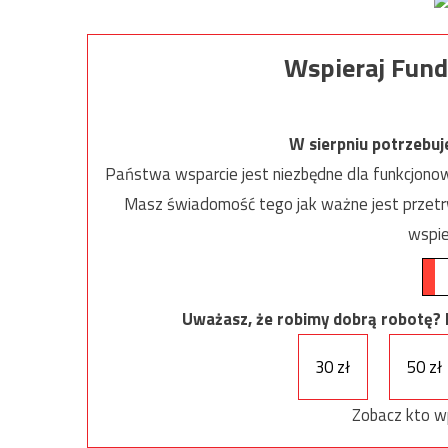
Wspieraj Fund
W sierpniu potrzebu
Państwa wsparcie jest niezbędne dla funkcjonow
Masz świadomość tego jak ważne jest przetrw
wspie
Uważasz, że robimy dobrą robotę? Ni
30 zł
50 zł
Zobacz kto w