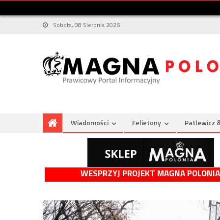
Sobota, 08 Sierpnia 2026
Wiadomości
Felietony
Patlewicz 
WESPRZYJ PROJEKT MAGNA POLONIA