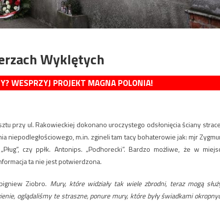
ierzach Wyklętych
MY? WESPRZYJ PROJEKT MAGNA POLONIA!
 przy ul. Rakowieckiej dokonano uroczystego odsłonięcia ściany strac
a niepodległościowego, m.in. zgineli tam tacy bohaterowie jak: mjr Zygmu
. „Pług”, czy ppłk. Antonips. „Podhorecki”. Bardzo możliwe, że w miejs
informacja ta nie jest potwierdzona.
Zbigniew Ziobro.
Mury, które widziały tak wiele zbrodni, teraz mogą służ
ienie, oglądaliśmy te straszne, ponure mury, które były świadkami okropny