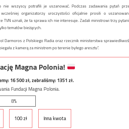
ło nie wszyscy potrafili je uszanować. Podczas zadawania pytań prz
cześniej organizatorzy uroczystości oficjalnie prosili o uszanowan
e TVN uznali, że ta sprawa ich nie interesuje. Zadali ministrowi trzy pytani
tylko tematów bieżących.
ol Darmoros z Polskiego Radia oraz rzecznik ministerstwa sprawiedliwoś
biegała z kamerą za ministrem po terenie byłego aresztu”.
ację Magna Polonia!
jemy:
16 500
zł, zebraliśmy:
1351
zł.
ania Fundacji Magna Polonia.
8%
100 zł
Inna kwota