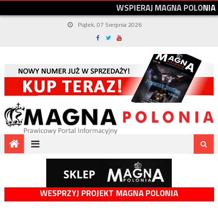
W
S
P
I
E
R
A
J
M
A
G
N
A
P
O
L
O
N
I
A
Piątek, 07 Sierpnia 2026
WESPRZYJ PROJEKT MAGNA POLONIA