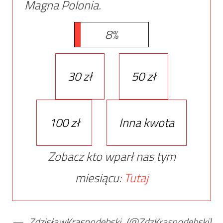
Magna Polonia.
8%
30 zł
50 zł
100 zł
Inna kwota
Zobacz kto wparł nas tym
miesiącu:
Tutaj
— ZdzisławKrasnodębski (@ZdzKrasnodebski)