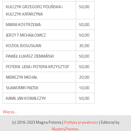
KULCZYK GRZEGORZ POLIŃSKA i
50,00
KULCZYK KATARZYNA
MARIA KOSTRZEWA
50,00
JERZY T MICHAJŁOWICZ
50,00
KOZIOŁ BOGUSŁAW
35,00
PAWEŁ ŁUKASZ ZIEMIAŃSKI
50,00
POTERA LIDIA i POTERA KRZYSZTOF
50,00
NIEMCZYK MICHAŁ
20,00
SŁAWOMIR PIĄTEK
10,00
KAMIL JAN KOWALCZYK
50,00
Więcej...
(c) 2016-2023 Magna Polonia
|
Polityka prywatności
|
Editorial by
MysteryThemes
.