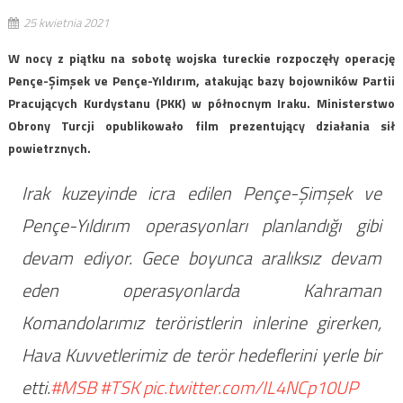
25 kwietnia 2021
W nocy z piątku na sobotę wojska tureckie rozpoczęły operację
Pençe-Şimşek ve Pençe-Yıldırım, atakując bazy bojowników Partii
Pracujących Kurdystanu (PKK) w północnym Iraku. Ministerstwo
Obrony Turcji opublikowało film prezentujący działania sił
powietrznych.
Irak kuzeyinde icra edilen Pençe-Şimşek ve
Pençe-Yıldırım operasyonları planlandığı gibi
devam ediyor. Gece boyunca aralıksız devam
eden operasyonlarda Kahraman
Komandolarımız teröristlerin inlerine girerken,
Hava Kuvvetlerimiz de terör hedeflerini yerle bir
etti.
#MSB
#TSK
pic.twitter.com/IL4NCp10UP