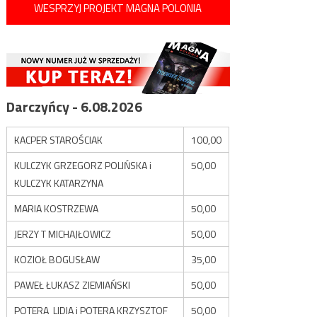
WESPRZYJ PROJEKT MAGNA POLONIA
Darczyńcy - 6.08.2026
KACPER STAROŚCIAK
100,00
KULCZYK GRZEGORZ POLIŃSKA i
50,00
KULCZYK KATARZYNA
MARIA KOSTRZEWA
50,00
JERZY T MICHAJŁOWICZ
50,00
KOZIOŁ BOGUSŁAW
35,00
PAWEŁ ŁUKASZ ZIEMIAŃSKI
50,00
POTERA LIDIA i POTERA KRZYSZTOF
50,00