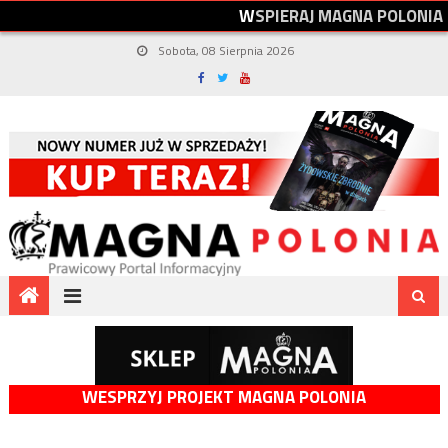
W
S
P
I
E
R
A
J
M
A
G
N
A
P
O
L
O
N
I
A
Sobota, 08 Sierpnia 2026
WESPRZYJ PROJEKT MAGNA POLONIA