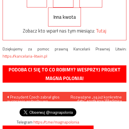
Inna kwota
Zobacz kto wparł nas tym miesiącu:
Tutaj
Dziękujemy za pomoc prawną Kancelarii Prawnej Litwin:
https://kancelaria-litwin.pl
PODOBA CI SIĘ TO CO ROBIMY? WESPRZYJ PROJEKT
MAGNA POLONIA!
Nawigacja
Prezydent Czech zabrał głos
Rozważane „są już konkretne
daty” spotkania Władimira
w sprawie wybuchu we
Putina z Joe Bidenem
wpisu
Vrbieticach
Telegram
https://t.me/magnapolonia