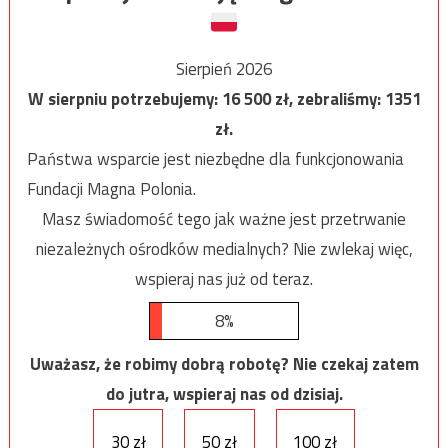
Sierpień 2026
W sierpniu potrzebujemy:
16 500
zł, zebraliśmy:
1351
zł.
Państwa wsparcie jest niezbędne dla funkcjonowania
Fundacji Magna Polonia.
Masz świadomość tego jak ważne jest przetrwanie
niezależnych ośrodków medialnych? Nie zwlekaj więc,
wspieraj nas już od teraz.
8%
Uważasz, że robimy dobrą robotę? Nie czekaj zatem
do jutra, wspieraj nas od dzisiaj.
30 zł
50 zł
100 zł