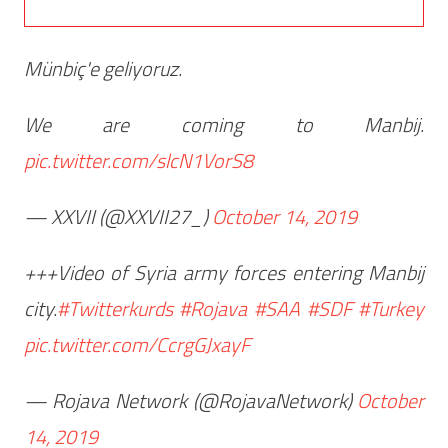
Münbiç'e geliyoruz.
We are coming to Manbij.
pic.twitter.com/slcN1VorS8
— XXVII (@XXVII27_)
October 14, 2019
+++Video of Syria army forces entering Manbij
city.
#Twitterkurds
#Rojava
#SAA
#SDF
#Turkey
pic.twitter.com/CcrgGJxayF
— Rojava Network (@RojavaNetwork)
October
14, 2019