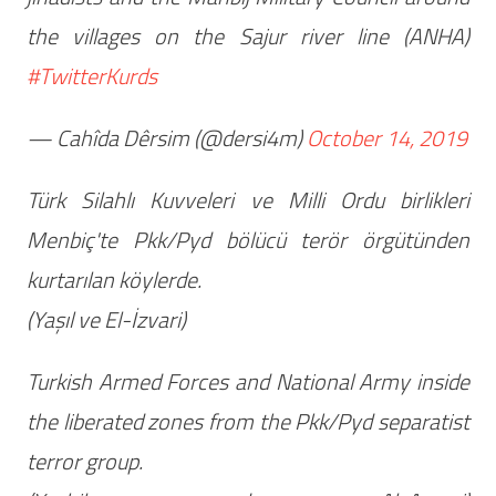
the villages on the Sajur river line (ANHA)
#TwitterKurds
— Cahîda Dêrsim (@dersi4m)
October 14, 2019
Türk Silahlı Kuvveleri ve Milli Ordu birlikleri
Menbiç'te Pkk/Pyd bölücü terör örgütünden
kurtarılan köylerde.
(Yaşıl ve El-İzvari)
Turkish Armed Forces and National Army inside
the liberated zones from the Pkk/Pyd separatist
terror group.