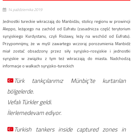
14 października 2019
Jednostki tureckie wkraczają do Manbidżu, stolicy regionu w prowincji
Aleppo, leżącego na zachód od Eufratu (zasadnicza część terytorium
syryjskiego Kurdystanu, czyli Rożawy, leży na wschód od Eufratu).
Przypomnijmy, że w myśl zawartego wczoraj porozumienia Manbidż
miał zostać obsadzony przez siły syryjsko-rosyjskie i jednostki
syryjskie w związku z tym też wkraczają do miasta. Nadchodzą
informacje o walkach syryjsko-tureckich
Türk tankçılarımız Münbiç'te kurtarılan
bölgelerde.
Vefalı Türkler geldi.
İlerlemedevam ediyor.
Turkish tankers inside captured zones in