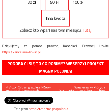
30 zł
50 zł
100 zł
Inna kwota
Zobacz kto wparł nas tym miesiącu:
Tutaj
Dziękujemy za pomoc prawną Kancelarii Prawnej Litwin:
https://kancelaria-litwin.pl
PODOBA CI SIĘ TO CO ROBIMY? WESPRZYJ PROJEKT
MAGNA POLONIA!
Nawigacja
Victor Orban gratuluje PISowi
Więzienia, w których
Kurdowie trzymali terrorystów
wygranej w wyborach
ISIS, stoją otworem – Trump
wpisu
paramentarnych
oskarża Kurdów o celowe
działanie
Telegram
https://t.me/magnapolonia