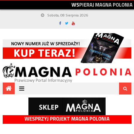
W
S
P
I
E
R
A
J
M
A
G
N
A
P
O
L
O
N
I
A
Sobota, 08 Sierpnia 2026
WESPRZYJ PROJEKT MAGNA POLONIA