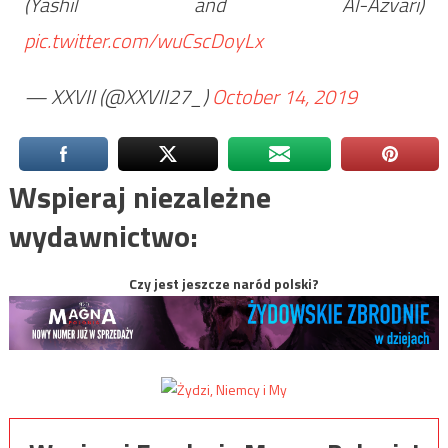
(Yashil and Al-Azvari)
pic.twitter.com/wuCscDoyLx
— XXVII (@XXVII27_)
October 14, 2019
Wspieraj niezależne
wydawnictwo:
Czy jest jeszcze naród polski?