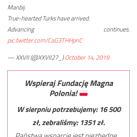
Manbij.
True-hearted Turks have arrived.
Advancing continues.
pic.twitter.com/CaG3THHpnC
— XXVII (@XXVII27_)
October 14, 2019
Wspieraj Fundację Magna
Polonia!
W sierpniu potrzebujemy:
16 500
zł, zebraliśmy:
1351
zł.
Państwa wsparcie jest niezbędne