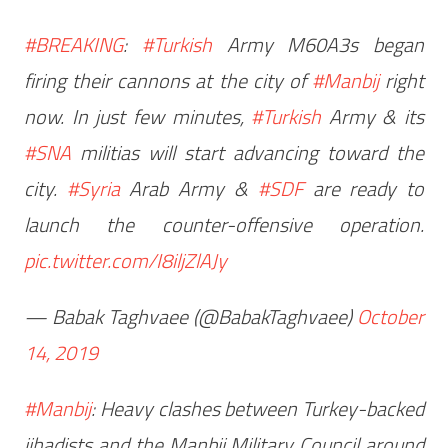
#BREAKING
:
#Turkish
Army M60A3s began
firing their cannons at the city of
#Manbij
right
now. In just few minutes,
#Turkish
Army & its
#SNA
militias will start advancing toward the
city.
#Syria
Arab Army &
#SDF
are ready to
launch the counter-offensive operation.
pic.twitter.com/I8iljZlAJy
— Babak Taghvaee (@BabakTaghvaee)
October
14, 2019
#Manbij
: Heavy clashes between Turkey-backed
jihadists and the Manbij Military Council around