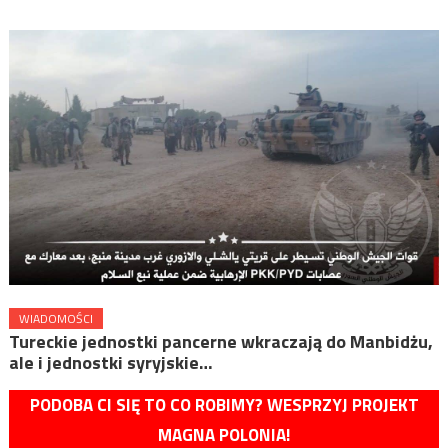
WIADOMOŚCI
Tureckie jednostki pancerne wkraczają do Manbidżu,
ale i jednostki syryjskie…
PODOBA CI SIĘ TO CO ROBIMY? WESPRZYJ PROJEKT
MAGNA POLONIA!