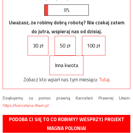
8%
Uważasz, że robimy dobrą robotę? Nie czekaj zatem
do jutra, wspieraj nas od dzisiaj.
30 zł
50 zł
100 zł
Inna kwota
Zobacz kto wparł nas tym miesiącu:
Tutaj
Dziękujemy za pomoc prawną Kancelarii Prawnej Litwin:
https://kancelaria-litwin.pl
PODOBA CI SIĘ TO CO ROBIMY? WESPRZYJ PROJEKT
MAGNA POLONIA!