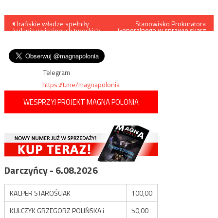
Nawigacja
Irańskie władze spełniły
Stanowisko Prokuratora
Generalnego w sprawie skarg
żądania uwięzionych tureckich
konstytucyjnych wniesionych
wpisu
działaczy i ci zakończyli
w związku z odrzuceniem
głodówkę
wniosków o zawarcie
„małżeństw” osób tej samej
płci
Telegram
https://t.me/magnapolonia
WESPRZYJ PROJEKT MAGNA POLONIA
Darczyńcy - 6.08.2026
KACPER STAROŚCIAK
100,00
KULCZYK GRZEGORZ POLIŃSKA i
50,00