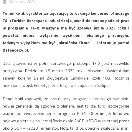
14 czerwca 2021
Temel Kotil, dyrektor zarządzający tureckiego koncernu lotniczego
TAI (Turkish Aerospace Industries) ujawnił dokonany podział prac
w programie TF-X. Maszyna ma być gotowa już w 2023 roku i
powstać niemal wyłącznie wysiłkiem lokalnego przemysłu.
Jedynym wyjątkiem ma być „ukraińska firma” – informuje portal
Defence24.pl.
Data ujawnienia w pełni sprawnego prototypu TF-X jest niezwykle
precyzyjna. Będzie to 18 marca 2023 roku. Maszyna uświetni tym
samym kolejny Dzień Zwycięstwa Çanakkale, czyli 108. Rocznicę
pokonania wojsk Ententy przez Turcję w kampanii na Gallipoli.
Temel Kotil zapewnił, że prace przy programie tureckiego samolotu
nowej generacji idą zgodnie z planem. Jest to dla Turcji szczególnie
ważne po wyrzuceniu jej z programu F-35. Obecnie jej lotnictwo
bojowe opiera się na licznej flocie około 250 F-16C/D wspieranej przez
około 50 F-4-2020 Terminator. Flota ta, choć obecnie skuteczna, m.in.