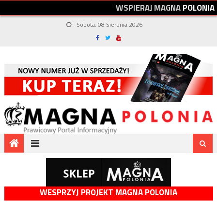
W
S
P
I
E
R
A
J
M
A
G
N
A
P
O
L
O
N
I
A
Sobota, 08 Sierpnia 2026
WESPRZYJ PROJEKT MAGNA POLONIA