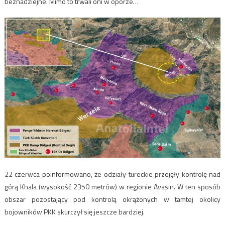
beznadziejne. Mimo to trwali oni w oporze…
22 czerwca poinformowano, że odziały tureckie przejęły kontrolę nad
górą Khala (wysokość 2350 metrów) w regionie Avaşin. W ten sposób
obszar pozostający pod kontrolą okrążonych w tamtej okolicy
bojowników PKK skurczył się jeszcze bardziej.