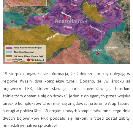
19 sierpnia pojawiła się informacja, że żołnierze tureccy oblegają w
regionie Avaşin dwa kompleksy tuneli. Dodano, że „w środku są
bojownicy PKK, którzy stawiają opór, uniemożliwiając tureckim
żołnierzom dostanie się do środka”. Jeden z obleganych przez wojska
tureckie kompleksów tuneli miał się znajdować na terenie Arap Taburu,
a drugi w pobliżu Khali. W drugim z owych kompleksów tuneli tego dnia
dwóch bojowników PKK poddało się Turkom, a trzeci został zabity,
pozostali jednak wciąż walczyli.