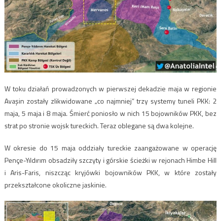
W toku działań prowadzonych w pierwszej dekadzie maja w regionie
Avaşin zostały zlikwidowane „co najmniej” trzy systemy tuneli PKK: 2
maja, 5 maja i 8 maja. Śmierć poniosło w nich 15 bojowników PKK, bez
strat po stronie wojsk tureckich. Teraz oblegane są dwa kolejne.
W okresie do 15 maja oddziały tureckie zaangażowane w operację
Pençe-Yıldırım obsadziły szczyty i górskie ścieżki w rejonach Himbe Hill
i Aris-Faris, niszcząc kryjówki bojowników PKK, w które zostały
przekształcone okoliczne jaskinie.