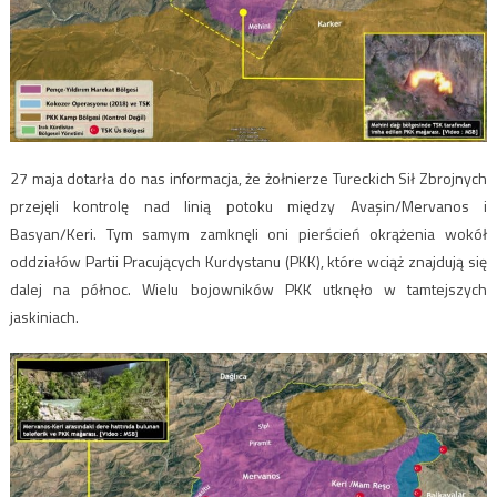
27 maja dotarła do nas informacja, że żołnierze Tureckich Sił Zbrojnych
przejęli kontrolę nad linią potoku między Avaşin/Mervanos i
Basyan/Keri. Tym samym zamknęli oni pierścień okrążenia wokół
oddziałów Partii Pracujących Kurdystanu (PKK), które wciąż znajdują się
dalej na północ. Wielu bojowników PKK utknęło w tamtejszych
jaskiniach.