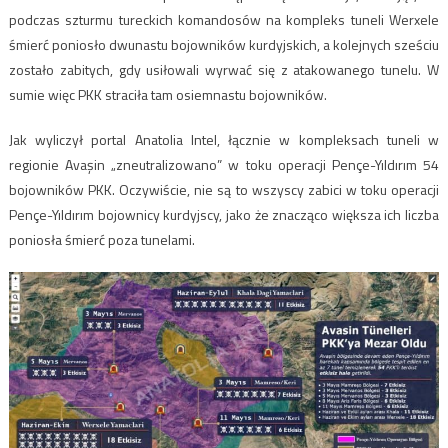
podczas szturmu tureckich komandosów na kompleks tuneli Werxele
śmierć poniosło dwunastu bojowników kurdyjskich, a kolejnych sześciu
zostało zabitych, gdy usiłowali wyrwać się z atakowanego tunelu. W
sumie więc PKK straciła tam osiemnastu bojowników.
Jak wyliczył portal Anatolia Intel, łącznie w kompleksach tuneli w
regionie Avaşin „zneutralizowano” w toku operacji Pençe-Yıldırım 54
bojowników PKK. Oczywiście, nie są to wszyscy zabici w toku operacji
Pençe-Yıldırım bojownicy kurdyjscy, jako że znacząco większa ich liczba
poniosła śmierć poza tunelami.