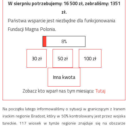
W sierpniu potrzebujemy:
16 500
zł, zebraliśmy:
1351
zł.
Państwa wsparcie jest niezbędne dla funkcjonowania
Fundacji Magna Polonia.
8%
30 zł
50 zł
100 zł
Inna kwota
Zobacz kto wparł nas tym miesiącu:
Tutaj
Na początku lutego informowaliśmy o sytuacji w graniczącym z Iranem
irackim regionie Bradost, który w 50% kontrolowany jest przez wojska
tureckie. 117 wiosek w tymże regionie znajduje się na obszarze