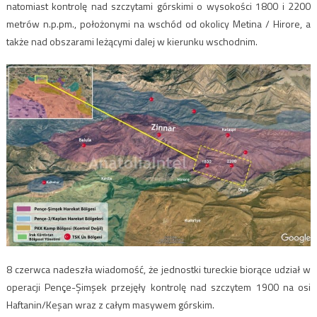
natomiast kontrolę nad szczytami górskimi o wysokości 1800 i 2200
metrów n.p.pm., położonymi na wschód od okolicy Metina / Hirore, a
także nad obszarami leżącymi dalej w kierunku wschodnim.
8 czerwca nadeszła wiadomość, że jednostki tureckie biorące udział w
operacji Pençe-Şimşek przejęły kontrolę nad szczytem 1900 na osi
Haftanin/Keşan wraz z całym masywem górskim.