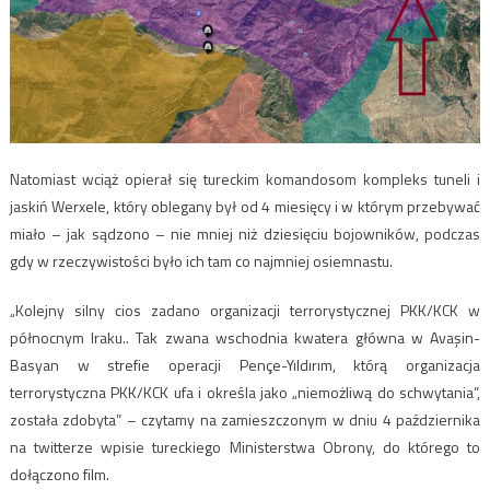
Natomiast wciąż opierał się tureckim komandosom kompleks tuneli i
jaskiń Werxele, który oblegany był od 4 miesięcy i w którym przebywać
miało – jak sądzono – nie mniej niż dziesięciu bojowników, podczas
gdy w rzeczywistości było ich tam co najmniej osiemnastu.
„Kolejny silny cios zadano organizacji terrorystycznej PKK/KCK w
północnym Iraku.. Tak zwana wschodnia kwatera główna w Avaşin-
Basyan w strefie operacji Pençe-Yıldırım, którą organizacja
terrorystyczna PKK/KCK ufa i określa jako „niemożliwą do schwytania”,
została zdobyta” – czytamy na zamieszczonym w dniu 4 października
na twitterze wpisie tureckiego Ministerstwa Obrony, do którego to
dołączono film.