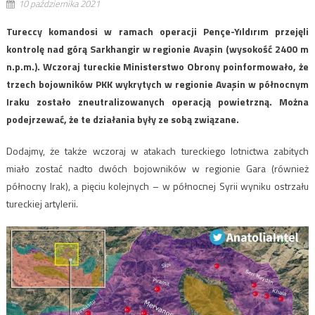
10 października 2021
Tureccy komandosi w ramach operacji Pençe-Yıldırım przejęli
kontrolę nad górą Sarkhangir w regionie Avaşin (wysokość 2400 m
n.p.m.). Wczoraj tureckie Ministerstwo Obrony poinformowało, że
trzech bojowników PKK wykrytych w regionie Avaşin w północnym
Iraku zostało zneutralizowanych operacją powietrzną. Można
podejrzewać, że te działania były ze sobą związane.
Dodajmy, że także wczoraj w atakach tureckiego lotnictwa zabitych
miało zostać nadto dwóch bojowników w regionie Gara (również
północny Irak), a pięciu kolejnych – w północnej Syrii wyniku ostrzału
tureckiej artylerii.