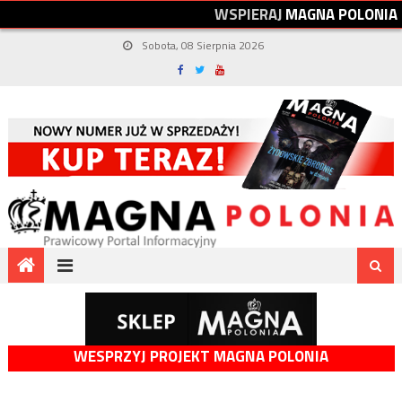
W
S
P
I
E
R
A
J
M
A
G
N
A
P
O
L
O
N
I
A
Sobota, 08 Sierpnia 2026
WESPRZYJ PROJEKT MAGNA POLONIA