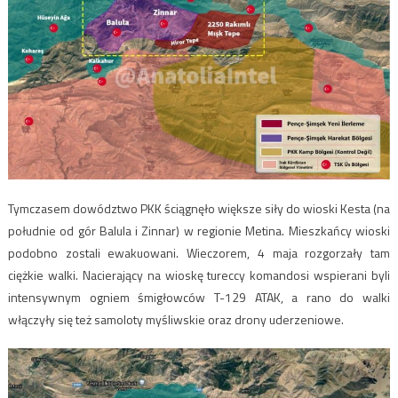
Tymczasem dowództwo PKK ściągnęło większe siły do wioski Kesta (na
południe od gór Balula i Zinnar) w regionie Metina. Mieszkańcy wioski
podobno zostali ewakuowani. Wieczorem, 4 maja rozgorzały tam
ciężkie walki. Nacierający na wioskę tureccy komandosi wspierani byli
intensywnym ogniem śmigłowców T-129 ATAK, a rano do walki
włączyły się też samoloty myśliwskie oraz drony uderzeniowe.