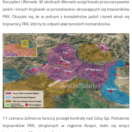
Keryaderi i Werxele. W okolicach Werxele wciąż trwało przeczesywanie
jaskiń i innych kryjówek w poszukiwaniu ukrywających się bojowników
PKK. Okazało się, że w jednym z kompleksów jaskiń i tuneli ukryli się
bojownicy PKK, którzy to odparli atak tureckich komandosów.
17 czerwca żołnierze tureccy przejęli kontrolę nad Górą Spi. Położenie
bojowników PKK, okrążonych w regionie Avaşin, stało się wręcz