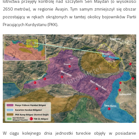
lotnictwa przejęły kontrolę nad szczytem Seri Maydan (o wysokości
2650 metrów), w regionie Avaşin. Tym samym zmniejszył się obszar
pozostający w rękach okrążonych w tamtej okolicy bojowników Partii
Pracujących Kurdystanu (PKK).
W ciągu kolejnego dnia jednostki tureckie objęły w posiadanie