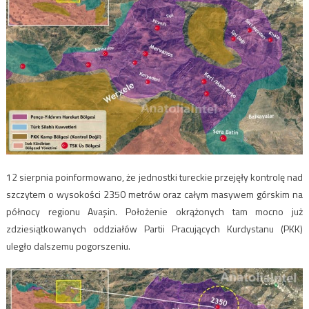
12 sierpnia poinformowano, że jednostki tureckie przejęły kontrolę nad
szczytem o wysokości 2350 metrów oraz całym masywem górskim na
północy regionu Avaşin. Położenie okrążonych tam mocno już
zdziesiątkowanych oddziałów Partii Pracujących Kurdystanu (PKK)
uległo dalszemu pogorszeniu.