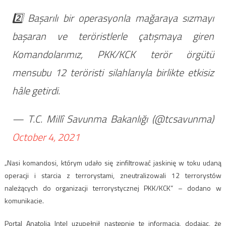
2️⃣ Başarılı bir operasyonla mağaraya sızmayı
başaran ve teröristlerle çatışmaya giren
Komandolarımız, PKK/KCK terör örgütü
mensubu 12 teröristi silahlarıyla birlikte etkisiz
hâle getirdi.
— T.C. Millî Savunma Bakanlığı (@tcsavunma)
October 4, 2021
„Nasi komandosi, którym udało się zinfiltrować jaskinię w toku udaną
operacji i starcia z terrorystami, zneutralizowali 12 terrorystów
należących do organizacji terrorystycznej PKK/KCK” – dodano w
komunikacie.
Portal Anatolia Intel uzupełnił następnie tę informacja, dodając, że