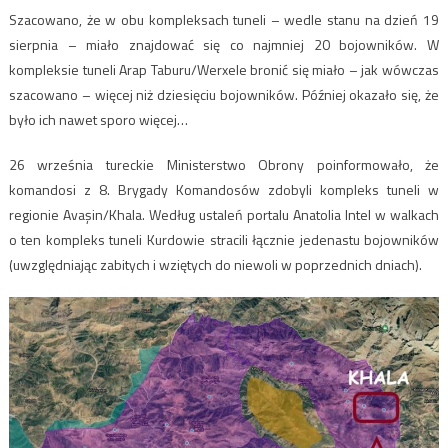
Szacowano, że w obu kompleksach tuneli – wedle stanu na dzień 19
sierpnia – miało znajdować się co najmniej 20 bojowników. W
kompleksie tuneli Arap Taburu/Werxele bronić się miało – jak wówczas
szacowano – więcej niż dziesięciu bojowników. Później okazało się, że
było ich nawet sporo więcej…
26 września tureckie Ministerstwo Obrony poinformowało, że
komandosi z 8. Brygady Komandosów zdobyli kompleks tuneli w
regionie Avaşin/Khala. Według ustaleń portalu Anatolia Intel w walkach
o ten kompleks tuneli Kurdowie stracili łącznie jedenastu bojowników
(uwzględniając zabitych i wziętych do niewoli w poprzednich dniach).