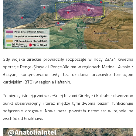
Gdy wojska tureckie prowadziły rozpoczęte w nocy 23/24 kwietnia
operacje Pençe-Şimşek i Pençe-Yıldırım w regionach Metina i Avasin /
Basyan, kontynuowane były też działania przeciwko formacjom
kurdyjskim (BTÖ) w regionie Haftanin.
Pomiędzy istniejącymi wcześniej bazami Girebye i Kalkahur utworzono
punkt obserwacyjny i teraz między tymi dwoma bazami funkcjonuje
połączenie drogowe. Nowa baza powstała natomiast w rejonie na
wschód od Ghakhawi.