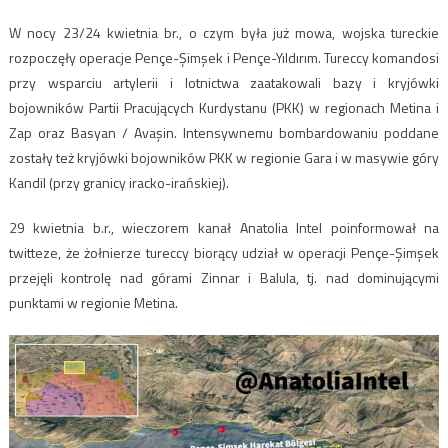
W nocy 23/24 kwietnia br., o czym była już mowa, wojska tureckie
rozpoczęły operacje Pençe-Şimşek i Pençe-Yıldırım. Tureccy komandosi
przy wsparciu artylerii i lotnictwa zaatakowali bazy i kryjówki
bojowników Partii Pracujących Kurdystanu (PKK) w regionach Metina i
Zap oraz Basyan / Avaşin. Intensywnemu bombardowaniu poddane
zostały też kryjówki bojowników PKK w regionie Gara i w masywie góry
Kandil (przy granicy iracko-irańskiej).
29 kwietnia b.r., wieczorem kanał Anatolia Intel poinformował na
twitteze, że żołnierze tureccy biorący udział w operacji Pençe-Şimşek
przejęli kontrolę nad górami Zinnar i Balula, tj. nad dominującymi
punktami w regionie Metina.