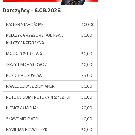
Darczyńcy - 6.08.2026
KACPER STAROŚCIAK
100,00
KULCZYK GRZEGORZ POLIŃSKA i
50,00
KULCZYK KATARZYNA
MARIA KOSTRZEWA
50,00
JERZY T MICHAJŁOWICZ
50,00
KOZIOŁ BOGUSŁAW
35,00
PAWEŁ ŁUKASZ ZIEMIAŃSKI
50,00
POTERA LIDIA i POTERA KRZYSZTOF
50,00
NIEMCZYK MICHAŁ
20,00
SŁAWOMIR PIĄTEK
10,00
KAMIL JAN KOWALCZYK
50,00