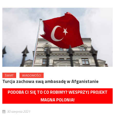
ŚWIAT
WIADOMOŚCI
Turcja zachowa swą ambasadę w Afganistanie
PODOBA CI SIĘ TO CO ROBIMY? WESPRZYJ PROJEKT
MAGNA POLONIA!
30 sierpnia 2021