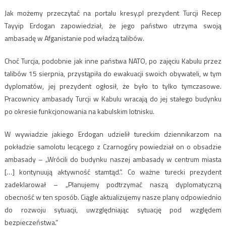
Jak możemy przeczytać na portalu kresy.pl prezydent Turcji Recep
Tayyip Erdogan zapowiedział, że jego państwo utrzyma swoją
ambasadę w Afganistanie pod władzą talibów.
Choć Turcja, podobnie jak inne państwa NATO, po zajęciu Kabulu przez
talibów 15 sierpnia, przystąpiła do ewakuacji swoich obywateli, w tym
dyplomatów, jej prezydent ogłosił, że było to tylko tymczasowe.
Pracownicy ambasady Turcji w Kabulu wracają do jej stałego budynku
po okresie funkcjonowania na kabulskim lotnisku.
W wywiadzie jakiego Erdogan udzielił tureckim dziennikarzom na
pokładzie samolotu lecącego z Czarnogóry powiedział on o obsadzie
ambasady – „Wrócili do budynku naszej ambasady w centrum miasta
[…] kontynuują aktywność stamtąd.”. Co ważne turecki prezydent
zadeklarował – „Planujemy podtrzymać naszą dyplomatyczną
obecność w ten sposób. Ciągle aktualizujemy nasze plany odpowiednio
do rozwoju sytuacji, uwzględniając sytuację pod względem
bezpieczeństwa.”