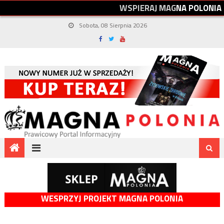
W
S
P
I
E
R
A
J
M
A
G
N
A
P
O
L
O
N
I
A
Sobota, 08 Sierpnia 2026
WESPRZYJ PROJEKT MAGNA POLONIA