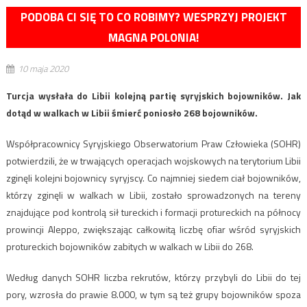
PODOBA CI SIĘ TO CO ROBIMY? WESPRZYJ PROJEKT
MAGNA POLONIA!
10 maja 2020
Turcja wysłała do Libii kolejną partię syryjskich bojowników. Jak
dotąd w walkach w Libii śmierć poniosło 268 bojowników.
Współpracownicy Syryjskiego Obserwatorium Praw Człowieka (SOHR)
potwierdzili, że w trwających operacjach wojskowych na terytorium Libii
zginęli kolejni bojownicy syryjscy. Co najmniej siedem ciał bojowników,
którzy zginęli w walkach w Libii, zostało sprowadzonych na tereny
znajdujące pod kontrolą sił tureckich i formacji protureckich na północy
prowincji Aleppo, zwiększając całkowitą liczbę ofiar wśród syryjskich
protureckich bojowników zabitych w walkach w Libii do 268.
Według danych SOHR liczba rekrutów, którzy przybyli do Libii do tej
pory, wzrosła do prawie 8.000, w tym są też grupy bojowników spoza