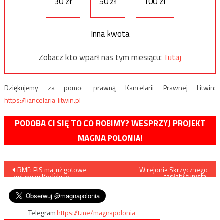
30 zł
50 zł
100 zł
Inna kwota
Zobacz kto wparł nas tym miesiącu:
Tutaj
Dziękujemy za pomoc prawną Kancelarii Prawnej Litwin:
https://kancelaria-litwin.pl
PODOBA CI SIĘ TO CO ROBIMY? WESPRZYJ PROJEKT
MAGNA POLONIA!
Nawigacja
RMF: PiS ma już gotowe
W rejonie Skrzycznego
zasłabł turysta,
zmiany w Kodeksie
prawdopodobnie jest
wpisu
wyborczym
zarażony koronawirusem
Telegram
https://t.me/magnapolonia