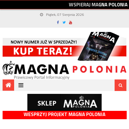
W
S
P
I
E
R
A
J
M
A
G
N
A
P
O
L
O
N
I
A
Piątek, 07 Sierpnia 2026
WESPRZYJ PROJEKT MAGNA POLONIA