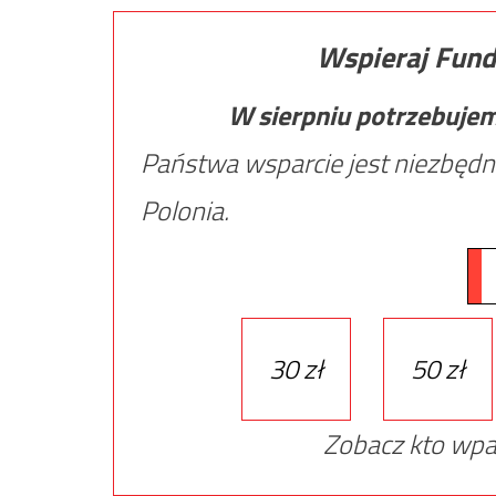
Wspieraj Fund
W sierpniu potrzebuje
Państwa wsparcie jest niezbędn
Polonia.
30 zł
50 zł
Zobacz kto wpa