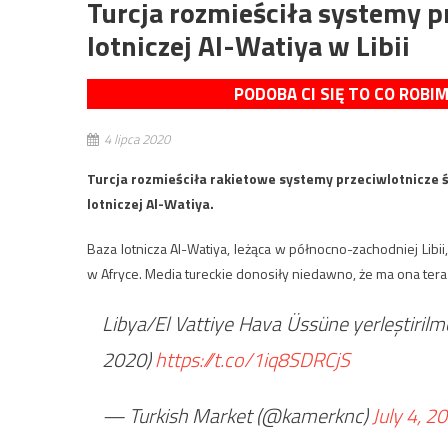
Turcja rozmieściła systemy 
lotniczej Al-Watiya w Libii
PODOBA CI SIĘ TO CO ROBI
4 lipca 2020
Turcja rozmieściła rakietowe systemy przeciwlotnicze 
lotniczej Al-Watiya.
Baza lotnicza Al-Watiya, leżąca w północno-zachodniej Libii
w Afryce. Media tureckie donosiły niedawno, że ma ona tera
Libya/El Vattiye Hava Üssüne yerleştir
2020)
https://t.co/1iq8SDRCjS
— Turkish Market (@kamerknc)
July 4, 2