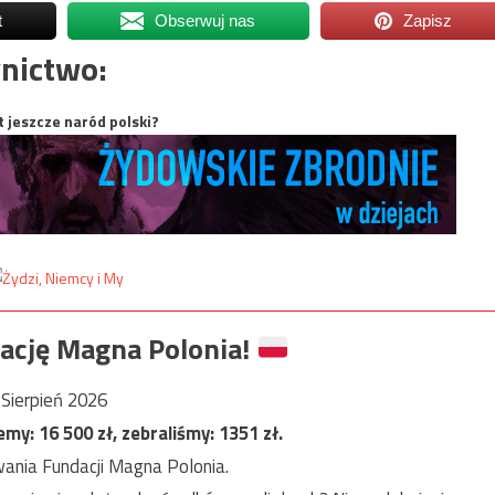
t
Obserwuj nas
Zapisz
nictwo:
t jeszcze naród polski?
ację Magna Polonia!
Sierpień 2026
jemy:
16 500
zł, zebraliśmy:
1351
zł.
ania Fundacji Magna Polonia.