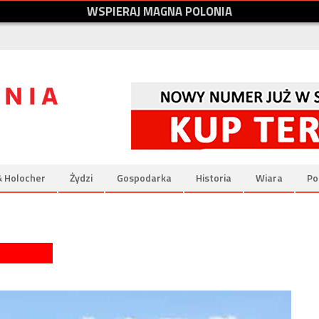
W
S
P
I
E
R
A
J
M
A
G
N
A
P
O
L
O
N
I
A
& Holocher
Żydzi
Gospodarka
Historia
Wiara
Po