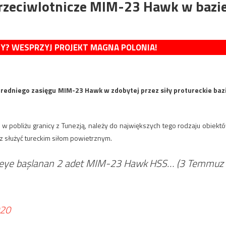
przeciwlotnicze MIM-23 Hawk w bazi
MY? WESPRZYJ PROJEKT MAGNA POLONIA!
średniego zasięgu MIM-23 Hawk w zdobytej przez siły protureckie baz
, w pobliżu granicy z Tunezją, należy do największych tego rodzaju obiekt
z służyć tureckim siłom powietrznym.
ilmeye başlanan 2 adet MIM-23 Hawk HSS… (3 Temmuz
020