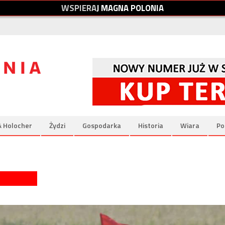
W
S
P
I
E
R
A
J
M
A
G
N
A
P
O
L
O
N
I
A
& Holocher
Żydzi
Gospodarka
Historia
Wiara
Po