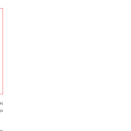
ej
ja
go