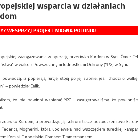
ropejskiej wsparcia w działaniach
rdom
MY? WESPRZYJ PROJEKT MAGNA POLONIA!
uropejskiej zaangażowania w operację przeciwko Kurdom w Syrii. Ömer Çel
czeństwa” w walce z Powszechnymi Jednostkami Ochrony (YPG) w Syrii.
owiedzą, iż popierają Turcję, stoją po jej stronie, jeśli chodzi o walkę
in” – powiedział Çelik.
znikom, że nie powinni wspierać YPG i zasugerowaliśmy, że powinniś
ł.
 przeciwko Kurdom, a prowadząc ją, „chroni także bezpieczeństwo Europy
UE Federicą Mogherini, która ubolewała nad wszczęciem tureckiej kampan
ntem Komisji Europejskiej Fransem Timmermansem.