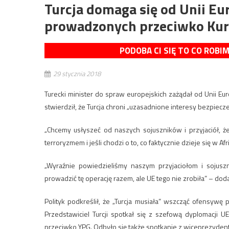
Turcja domaga się od Unii Eu
prowadzonych przeciwko Ku
PODOBA CI SIĘ TO CO ROBI
29 stycznia 2018
Turecki minister do spraw europejskich zażądał od Unii E
stwierdził, że Turcja chroni „uzasadnione interesy bezpie
„Chcemy usłyszeć od naszych sojuszników i przyjaciół, że p
terroryzmem i jeśli chodzi o to, co faktycznie dzieje się w Afr
„Wyraźnie powiedzieliśmy naszym przyjaciołom i sojus
prowadzić tę operację razem, ale UE tego nie zrobiła” – doda
Polityk podkreślił, że „Turcja musiała” wszcząć ofensywę
Przedstawiciel Turcji spotkał się z szefową dyplomacji 
przeciwko YPG. Odbyło się także spotkanie z wiceprezyde