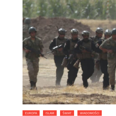
EUROPA
ISLAM
ŚWIAT
WIADOMOŚCI