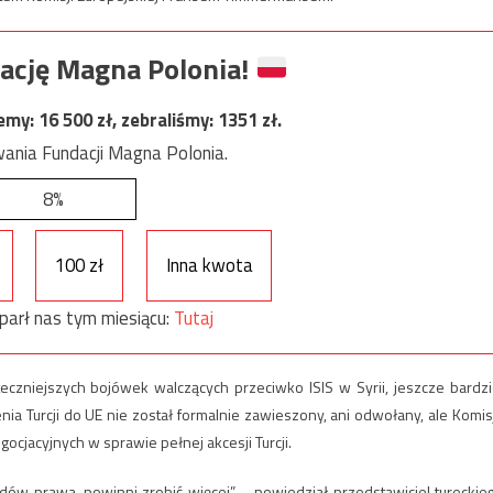
ację Magna Polonia!
jemy:
16 500
zł, zebraliśmy:
1351
zł.
ania Fundacji Magna Polonia.
8%
100 zł
Inna kwota
parł nas tym miesiącu:
Tutaj
eczniejszych bojówek walczących przeciwko ISIS w Syrii, jeszcze bardzi
nia Turcji do UE nie został formalnie zawieszony, ani odwołany, ale Komis
cjacyjnych w sprawie pełnej akcesji Turcji.
ządów prawa, powinni zrobić więcej” – powiedział przedstawiciel tureckie