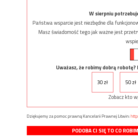
W sierpniu potrzebu
Państwa wsparcie jest niezbędne dla funkcjonow
Masz świadomość tego jak ważne jest przetrw
wspie
Uważasz, że robimy dobrą robotę? Ni
30 zł
50 zł
Zobacz kto w
Dziękujemy za pomoc prawną Kancelarii Prawnej Litwin:
http
PODOBA CI SIĘ TO CO ROBI