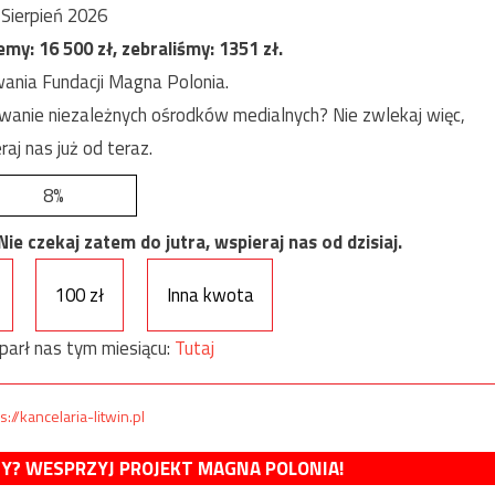
Sierpień 2026
jemy:
16 500
zł, zebraliśmy:
1351
zł.
ania Fundacji Magna Polonia.
anie niezależnych ośrodków medialnych? Nie zwlekaj więc,
raj nas już od teraz.
8%
e czekaj zatem do jutra, wspieraj nas od dzisiaj.
100 zł
Inna kwota
parł nas tym miesiącu:
Tutaj
s://kancelaria-litwin.pl
MY? WESPRZYJ PROJEKT MAGNA POLONIA!