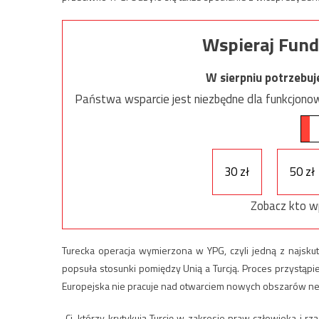
Wspieraj Fund
W sierpniu potrzebu
Państwa wsparcie jest niezbędne dla funkcjonow
30 zł
50 zł
Zobacz kto w
Turecka operacja wymierzona w YPG, czyli jedną z najskut
popsuła stosunki pomiędzy Unią a Turcją. Proces przystąpie
Europejska nie pracuje nad otwarciem nowych obszarów nego
„Ci, którzy krytykują Turcję w zakresie praw człowieka i r