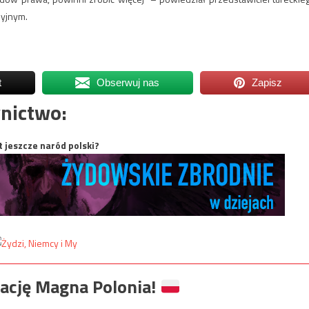
syjnym.
t
Obserwuj nas
Zapisz
nictwo:
t jeszcze naród polski?
ację Magna Polonia!