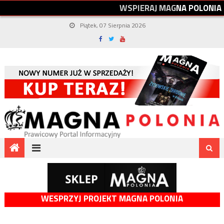
W
S
P
I
E
R
A
J
M
A
G
N
A
P
O
L
O
N
I
A
Piątek, 07 Sierpnia 2026
WESPRZYJ PROJEKT MAGNA POLONIA