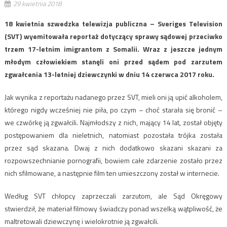
29 kwietnia 2018
18 kwietnia szwedzka telewizja publiczna – Sveriges Television
(SVT) wyemitowała reportaż dotyczący sprawy sądowej przeciwko
trzem 17-letnim imigrantom z Somalii. Wraz z jeszcze jednym
młodym człowiekiem stanęli oni przed sądem pod zarzutem
zgwałcenia 13-letniej dziewczynki w dniu 14 czerwca 2017 roku.
Jak wynika z reportażu nadanego przez SVT, mieli oni ją upić alkoholem,
którego nigdy wcześniej nie piła, po czym – choć starała się bronić –
we czwórkę ją zgwałcili. Najmłodszy z nich, mający 14 lat, został objęty
postępowaniem dla nieletnich, natomiast pozostała trójka została
przez sąd skazana. Dwaj z nich dodatkowo skazani skazani za
rozpowszechnianie pornografii, bowiem całe zdarzenie zostało przez
nich sfilmowane, a następnie film ten umieszczony został w internecie.
Według SVT chłopcy zaprzeczali zarzutom, ale Sąd Okręgowy
stwierdził, że materiał filmowy świadczy ponad wszelką wątpliwość, że
maltretowali dziewczynę i wielokrotnie ją zgwałcili.