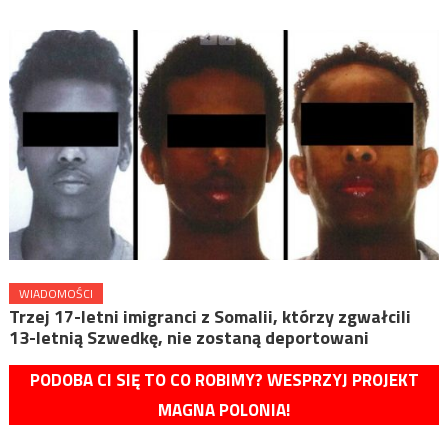
WIADOMOŚCI
Trzej 17-letni imigranci z Somalii, którzy zgwałcili
13-letnią Szwedkę, nie zostaną deportowani
PODOBA CI SIĘ TO CO ROBIMY? WESPRZYJ PROJEKT
MAGNA POLONIA!