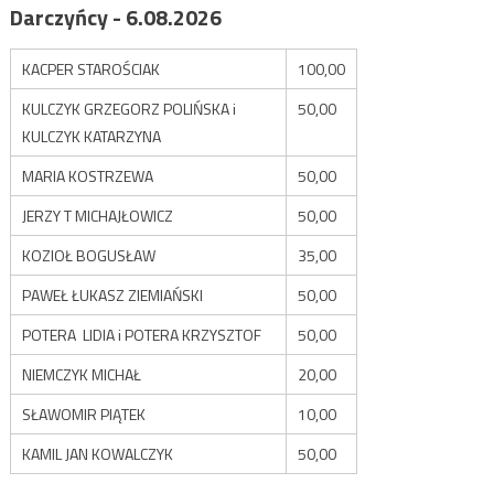
Darczyńcy - 6.08.2026
KACPER STAROŚCIAK
100,00
KULCZYK GRZEGORZ POLIŃSKA i
50,00
KULCZYK KATARZYNA
MARIA KOSTRZEWA
50,00
JERZY T MICHAJŁOWICZ
50,00
KOZIOŁ BOGUSŁAW
35,00
PAWEŁ ŁUKASZ ZIEMIAŃSKI
50,00
POTERA LIDIA i POTERA KRZYSZTOF
50,00
NIEMCZYK MICHAŁ
20,00
SŁAWOMIR PIĄTEK
10,00
KAMIL JAN KOWALCZYK
50,00