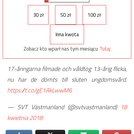
30 zł
50 zł
100 zł
Inna kwota
Zobacz kto wparł nas tym miesiącu:
Tutaj
17-åringarna filmade och våldtog 13-årig flicka,
nu har de dömts till sluten ungdomsvård.
https://t.co/gE1AkLwwM6
— SVT Västmanland (@svtvastmanland)
18
kwietnia 2018