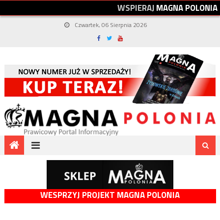
W
S
P
I
E
R
A
J
M
A
G
N
A
P
O
L
O
N
I
A
Czwartek, 06 Sierpnia 2026
WESPRZYJ PROJEKT MAGNA POLONIA