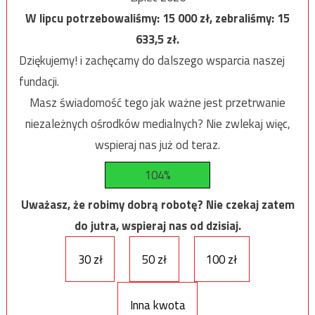
W lipcu potrzebowaliśmy:
15 000
zł, zebraliśmy:
15
633,5
zł.
Dziękujemy! i zachęcamy do dalszego wsparcia naszej
fundacji.
Masz świadomość tego jak ważne jest przetrwanie
niezależnych ośrodków medialnych? Nie zwlekaj więc,
wspieraj nas już od teraz.
104%
Uważasz, że robimy dobrą robotę? Nie czekaj zatem
do jutra, wspieraj nas od dzisiaj.
30 zł
50 zł
100 zł
Inna kwota