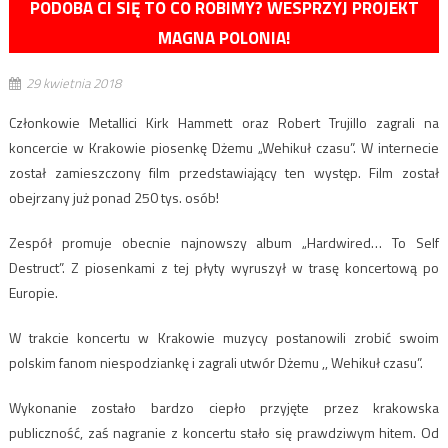
PODOBA CI SIĘ TO CO ROBIMY? WESPRZYJ PROJEKT
MAGNA POLONIA!
29 kwietnia 2018
Członkowie Metallici Kirk Hammett oraz Robert Trujillo zagrali na
koncercie w Krakowie piosenkę Dżemu „Wehikuł czasu”. W internecie
został zamieszczony film przedstawiający ten występ. Film został
obejrzany już ponad 250 tys. osób!
Zespół promuje obecnie najnowszy album „Hardwired… To Self
Destruct”. Z piosenkami z tej płyty wyruszył w trasę koncertową po
Europie.
W trakcie koncertu w Krakowie muzycy postanowili zrobić swoim
polskim fanom niespodziankę i zagrali utwór Dżemu ,, Wehikuł czasu”.
Wykonanie zostało bardzo ciepło przyjęte przez krakowska
publiczność, zaś nagranie z koncertu stało się prawdziwym hitem. Od