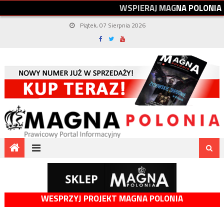
W
S
P
I
E
R
A
J
M
A
G
N
A
P
O
L
O
N
I
A
Piątek, 07 Sierpnia 2026
WESPRZYJ PROJEKT MAGNA POLONIA