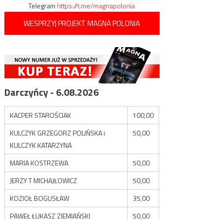
Telegram
https://t.me/magnapolonia
WESPRZYJ PROJEKT MAGNA POLONIA
Darczyńcy - 6.08.2026
KACPER STAROŚCIAK
100,00
KULCZYK GRZEGORZ POLIŃSKA i
50,00
KULCZYK KATARZYNA
MARIA KOSTRZEWA
50,00
JERZY T MICHAJŁOWICZ
50,00
KOZIOŁ BOGUSŁAW
35,00
PAWEŁ ŁUKASZ ZIEMIAŃSKI
50,00