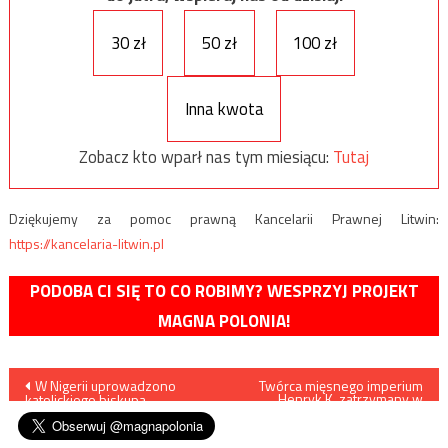
30 zł
50 zł
100 zł
Inna kwota
Zobacz kto wparł nas tym miesiącu:
Tutaj
Dziękujemy za pomoc prawną Kancelarii Prawnej Litwin:
https://kancelaria-litwin.pl
PODOBA CI SIĘ TO CO ROBIMY? WESPRZYJ PROJEKT
MAGNA POLONIA!
Nawigacja
W Nigerii uprowadzono
Twórca mięsnego imperium
Henryk K. zatrzymany w
katolickiego biskupa
Argentynie
wpisu