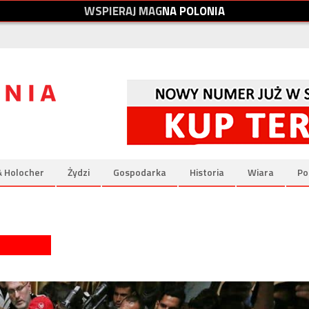
W
S
P
I
E
R
A
J
M
A
G
N
A
P
O
L
O
N
I
A
& Holocher
Żydzi
Gospodarka
Historia
Wiara
Po