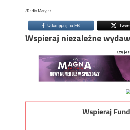
/Radio Maryja/
Udostępnij na FB
Twee
Wspieraj niezależne wydaw
Czy jes
Wspieraj Fund