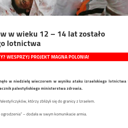
w w wieku 12 – 14 lat zostało
go lotnictwa
MY? WESPRZYJ PROJEKT MAGNA POLONIA!
nęło w niedzielę wieczorem w wyniku ataku izraelskiego lotnictwa
zecznik palestyńskiego ministerstwa zdrowia.
Palestyńczyków, którzy zbliżyli się do granicy z Izraelem.
 ogrodzenia” – dodała w swym komunikacie armia.