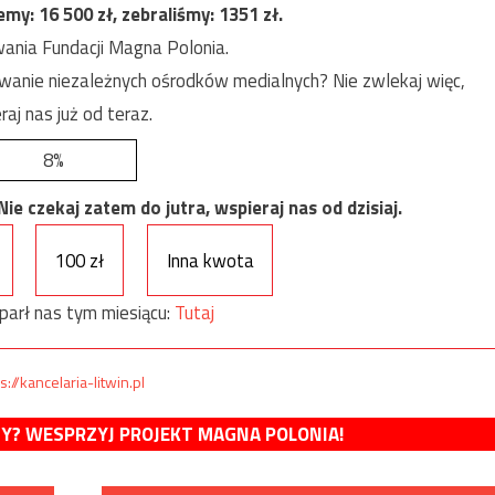
jemy:
16 500
zł, zebraliśmy:
1351
zł.
ania Fundacji Magna Polonia.
anie niezależnych ośrodków medialnych? Nie zwlekaj więc,
raj nas już od teraz.
8%
e czekaj zatem do jutra, wspieraj nas od dzisiaj.
100 zł
Inna kwota
parł nas tym miesiącu:
Tutaj
s://kancelaria-litwin.pl
MY? WESPRZYJ PROJEKT MAGNA POLONIA!