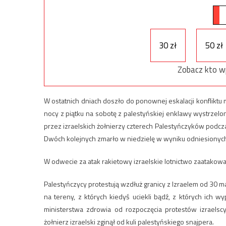
30 zł
50 zł
Zobacz kto w
W ostatnich dniach doszło do ponownej eskalacji konfliktu
nocy z piątku na sobotę z palestyńskiej enklawy wystrzelono
przez izraelskich żołnierzy czterech Palestyńczyków podcz
Dwóch kolejnych zmarło w niedzielę w wyniku odniesionych
W odwecie za atak rakietowy izraelskie lotnictwo zaatakowa
Palestyńczycy protestują wzdłuż granicy z Izraelem od 30 ma
na tereny, z których kiedyś uciekli bądź, z których ich
ministerstwa zdrowia od rozpoczęcia protestów izraelscy
żołnierz izraelski zginął od kuli palestyńskiego snajpera.