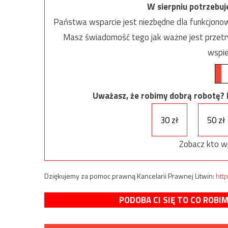
W sierpniu potrzebu
Państwa wsparcie jest niezbędne dla funkcjonow
Masz świadomość tego jak ważne jest przetrw
wspie
Uważasz, że robimy dobrą robotę? Ni
30 zł
50 zł
Zobacz kto w
Dziękujemy za pomoc prawną Kancelarii Prawnej Litwin:
http
PODOBA CI SIĘ TO CO ROBI