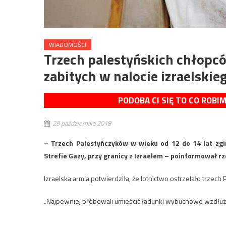
WIADOMOŚCI
Trzech palestyńskich chłopcó
zabitych w nalocie izraelskie
PODOBA CI SIĘ TO CO ROBI
29 października 2018
– Trzech Palestyńczyków w wieku od 12 do 14 lat zgi
Strefie Gazy, przy granicy z Izraelem – poinformował r
Izraelska armia potwierdziła, że lotnictwo ostrzelało trzech 
„Najpewniej próbowali umieścić ładunki wybuchowe wzdłuż