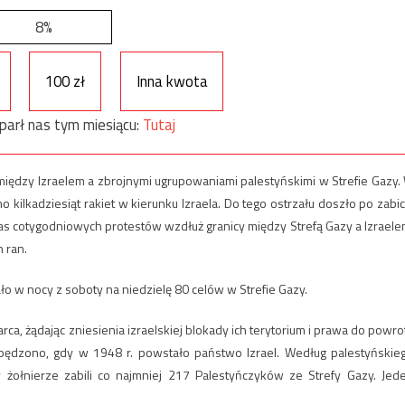
8%
100 zł
Inna kwota
parł nas tym miesiącu:
Tutaj
 między Izraelem a zbrojnymi ugrupowaniami palestyńskimi w Strefie Gazy.
 kilkadziesiąt rakiet w kierunku Izraela. Do tego ostrzału doszło po zabic
as cotygodniowych protestów wzdłuż granicy między Strefą Gazy a Izraele
 ran.
ło w nocy z soboty na niedzielę 80 celów w Strefie Gazy.
rca, żądając zniesienia izraelskiej blokady ich terytorium i prawa do powro
 wypędzono, gdy w 1948 r. powstało państwo Izrael. Według palestyńskie
 żołnierze zabili co najmniej 217 Palestyńczyków ze Strefy Gazy. Jed