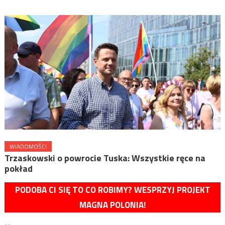
WIADOMOŚCI
Trzaskowski o powrocie Tuska: Wszystkie ręce na
pokład
PODOBA CI SIĘ TO CO ROBIMY? WESPRZYJ PROJEKT
MAGNA POLONIA!