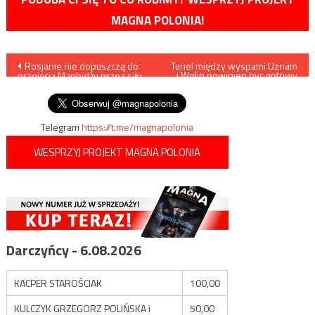
MAGNA POLONIA!
Nawigacja
Rosjanie nie dopuszczą do
Tunel między wyspami Uznam
i Wolin powinien byc gotowy
przejęcia Manbidżu przez siły
we wrześniu
wpisu
protureckie?
Telegram
https://t.me/magnapolonia
WESPRZYJ PROJEKT MAGNA POLONIA
Darczyńcy - 6.08.2026
KACPER STAROŚCIAK
100,00
KULCZYK GRZEGORZ POLIŃSKA i
50,00