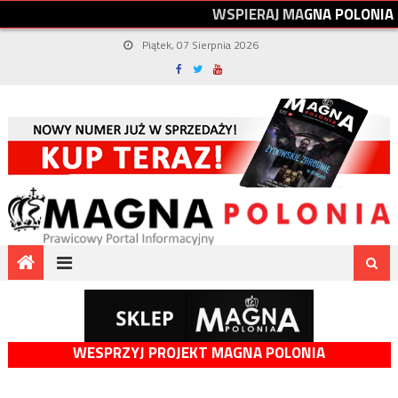
W
S
P
I
E
R
A
J
M
A
G
N
A
P
O
L
O
N
I
A
Piątek, 07 Sierpnia 2026
WESPRZYJ PROJEKT MAGNA POLONIA