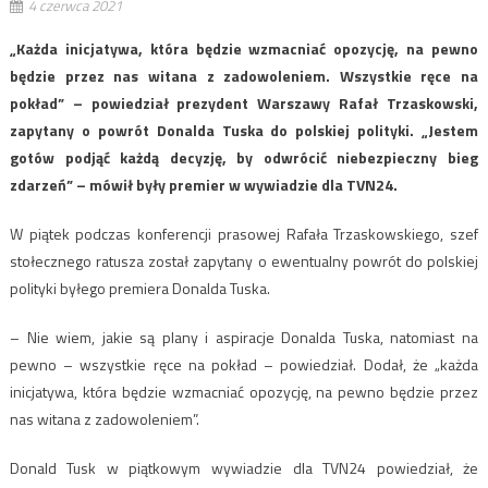
4 czerwca 2021
„Każda inicjatywa, która będzie wzmacniać opozycję, na pewno
będzie przez nas witana z zadowoleniem. Wszystkie ręce na
pokład” – powiedział prezydent Warszawy Rafał Trzaskowski,
zapytany o powrót Donalda Tuska do polskiej polityki. „Jestem
gotów podjąć każdą decyzję, by odwrócić niebezpieczny bieg
zdarzeń” – mówił były premier w wywiadzie dla TVN24.
W piątek podczas konferencji prasowej Rafała Trzaskowskiego, szef
stołecznego ratusza został zapytany o ewentualny powrót do polskiej
polityki byłego premiera Donalda Tuska.
– Nie wiem, jakie są plany i aspiracje Donalda Tuska, natomiast na
pewno – wszystkie ręce na pokład – powiedział. Dodał, że „każda
inicjatywa, która będzie wzmacniać opozycję, na pewno będzie przez
nas witana z zadowoleniem”.
Donald Tusk w piątkowym wywiadzie dla TVN24 powiedział, że