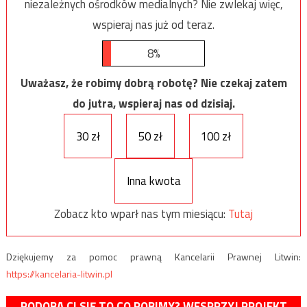
niezależnych ośrodków medialnych? Nie zwlekaj więc,
wspieraj nas już od teraz.
8%
Uważasz, że robimy dobrą robotę? Nie czekaj zatem
do jutra, wspieraj nas od dzisiaj.
30 zł
50 zł
100 zł
Inna kwota
Zobacz kto wparł nas tym miesiącu:
Tutaj
Dziękujemy za pomoc prawną Kancelarii Prawnej Litwin:
https://kancelaria-litwin.pl
PODOBA CI SIĘ TO CO ROBIMY? WESPRZYJ PROJEKT