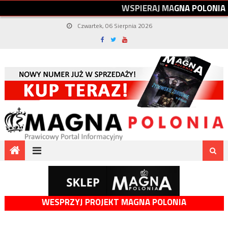
W
S
P
I
E
R
A
J
M
A
G
N
A
P
O
L
O
N
I
A
Czwartek, 06 Sierpnia 2026
WESPRZYJ PROJEKT MAGNA POLONIA