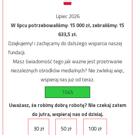
Lipiec 2026
W lipcu potrzebowaliśmy:
15 000
zł, zebraliśmy:
15
633,5
zł.
Dziękujemy! i zachęcamy do dalszego wsparcia naszej
fundacji.
Masz świadomość tego jak ważne jest przetrwanie
niezależnych ośrodków medialnych? Nie zwlekaj więc,
wspieraj nas już od teraz.
104%
Uważasz, że robimy dobrą robotę? Nie czekaj zatem
do jutra, wspieraj nas od dzisiaj.
30 zł
50 zł
100 zł