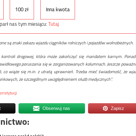
100 zł
Inna kwota
parł nas tym miesiącu:
Tutaj
ne są znaki zakazu wjazdu ciągników rolniczych i pojazdów wolnobieżnych.
 kontroli drogowej, która może zakończyć się mandatem karnym. Ponad
rawidłowego poruszania się w zorganizowanych kolumnach. Jeszcze poważni
li, co wiąże się m.in. z utratą uprawnień. Trzeba mieć świadomość, że wja
tunkowych, ze szczególnym uwzględnieniem służb medycznych”.
onstytucji
t
Obserwuj nas
Zapisz
nictwo:
t jeszcze naród polski?