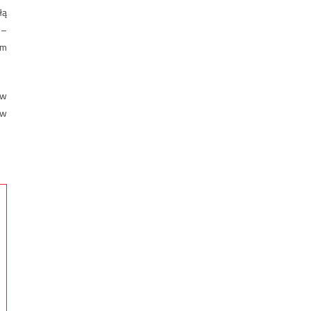
łą
 –
em
 w
 w