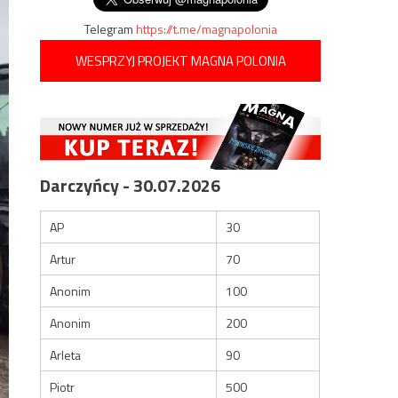
Telegram
https://t.me/magnapolonia
WESPRZYJ PROJEKT MAGNA POLONIA
Darczyńcy - 30.07.2026
AP
30
Artur
70
Anonim
100
Anonim
200
Arleta
90
Piotr
500