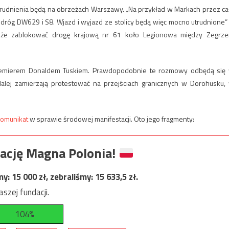
utrudnienia będą na obrzeżach Warszawy. „Na przykład w Markach przez ca
dróg DW629 i S8. Wjazd i wyjazd ze stolicy będą więc mocno utrudnione”
kże zablokować drogę krajową nr 61 koło Legionowa między Zegrz
 premierem Donaldem Tuskiem. Prawdopodobnie te rozmowy odbędą się
dalej zamierzają protestować na przejściach granicznych w Dorohusku,
komunikat
w sprawie środowej manifestacji. Oto jego fragmenty:
ację Magna Polonia!
my:
15 000
zł, zebraliśmy:
15 633,5
zł.
szej fundacji.
104%