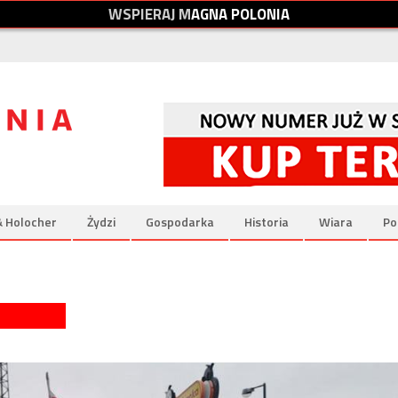
W
S
P
I
E
R
A
J
M
A
G
N
A
P
O
L
O
N
I
A
& Holocher
Żydzi
Gospodarka
Historia
Wiara
Po