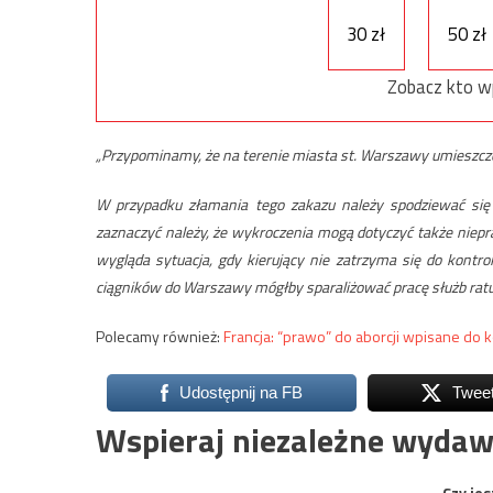
30 zł
50 zł
Zobacz kto w
„Przypominamy, że na terenie miasta st. Warszawy umieszczo
W przypadku złamania tego zakazu należy spodziewać się
zaznaczyć należy, że wykroczenia mogą dotyczyć także niep
wygląda sytuacja, gdy kierujący nie zatrzyma się do kontro
ciągników do Warszawy mógłby sparaliżować pracę służb ra
Polecamy również:
Francja: “prawo” do aborcji wpisane do k
Udostępnij na FB
Twee
Wspieraj niezależne wydaw
Czy jes