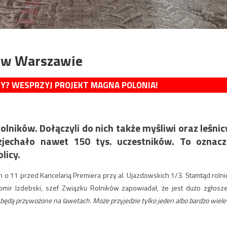
w w Warszawie
MY? WESPRZYJ PROJEKT MAGNA POLONIA!
lników. Dołączyli do nich także myśliwi oraz leśnic
 zjechało nawet 150 tys. uczestników. To oznac
licy.
 o 11 przed Kancelarią Premiera przy al. Ujazdowskich 1/3. Stamtąd rolni
mir Izdebski, szef Związku Rolników zapowiadał, że jest dużo zgłosz
 będą przywożone na lawetach.
Może przyjedzie tylko jeden albo bardzo wiele