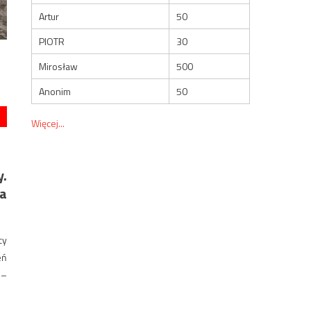
Artur
50
PIOTR
30
Mirosław
500
Anonim
50
Więcej...
y.
za
cy
eń
–