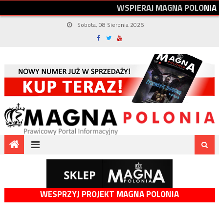
W
S
P
I
E
R
A
J
M
A
G
N
A
P
O
L
O
N
I
A
Sobota, 08 Sierpnia 2026
WESPRZYJ PROJEKT MAGNA POLONIA