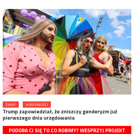
ŚWIAT
WIADOMOŚCI
Trump zapowiedział, że zniszczy genderyzm już
pierwszego dnia urzędowania
PODOBA CI SIĘ TO CO ROBIMY? WESPRZYJ PROJEKT