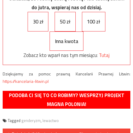
do jutra, wspieraj nas od dzisiaj.
30 zł
50 zł
100 zł
Inna kwota
Zobacz kto wparł nas tym miesiącu:
Tutaj
Dziękujemy za pomoc prawną Kancelarii Prawnej Litwin:
https://kancelaria-litwin.pl
PODOBA CI SIĘ TO CO ROBIMY? WESPRZYJ PROJEKT
MAGNA POLONIA!
Tagged
genderyzm
,
lewactwo