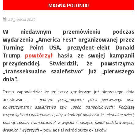
MAGNA POLONIA!
29 grudnia 2024
W niedawnym przemówieniu podczas
wydarzenia „America Fest” organizowanej przez
Turning Point USA, prezydent-elekt Donald
Trump
powtórzył
hasła ze swojej kampanii
prezydenckiej. Stwierdził, że powstrzyma
„transseksualne szaleństwo” już „pierwszego
dnia”.
Trump zapowiedział, że zniszczy genderyzm już pierwszego dnia
urzędowania. –
Jednym pociągnięciem pióra pierwszego dnia
powstrzymamy szaleństwo tzw. „osób transpłciowych”. Podpiszę
rozporządzenia wykonawcze, aby zakończyć okaleczanie seksualne dzieci,
usunąć „osoby transpłciowe” z wojska i naszych szkół podstawowych,
średnich i wyższych
– powiedział wśród burzy oklasków.