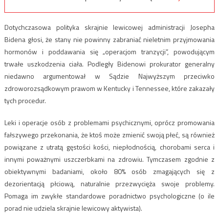
Dotychczasowa polityka skrajnie lewicowej administracji Josepha
Bidena głosi, że stany nie powinny zabraniać nieletnim przyjmowania
hormonów i poddawania się „operacjom tranzycji”, powodującym
trwałe uszkodzenia ciała. Podległy Bidenowi prokurator generalny
niedawno argumentował w Sądzie Najwyższym przeciwko
zdroworozsądkowym prawom w Kentucky i Tennessee, które zakazały
tych procedur.
Leki i operacje osób z problemami psychicznymi, oprócz promowania
fałszywego przekonania, że ​​ktoś może zmienić swoją płeć, są również
powiązane z utratą gęstości kości, niepłodnością, chorobami serca i
innymi poważnymi uszczerbkami na zdrowiu. Tymczasem zgodnie z
obiektywnymi badaniami, około 80% osób zmagających się z
dezorientacją płciową, naturalnie przezwycięża swoje problemy.
Pomaga im zwykłe standardowe poradnictwo psychologiczne (o ile
porad nie udziela skrajnie lewicowy aktywista).