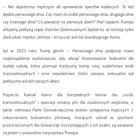
– Nie dopuścimy mężczyzn do uprawiania sportów kobiecych. To też
będzie pierwszego dnia. Czy mam to zrobić pierwszego dnia, drugiego dnia
czy trzeciego dnia? Co powiecie na pierwszy dzień? Pod rządami Trumpa
oficjalną polityką rządu Stanów Zjednoczonych będzie to, że istnieją tylko
dwie płcie: męska i żeńska
– krzyczał, wśród wiwatującego tłumu.
Już w 2023 roku Trump głosił:
– Pierwszego dnia podpiszę nowe
rozporządzenie wykonawcze, aby obciąć finansowanie federalne dla
każdej szkoły, która promuje krytyczną teorię rasy, szaleństwo osób
transseksualnych i inne niewłaściwe treści rasowe, seksualne lub
polityczne wśród naszych dzieci.
Poparcie Kamali Harris dla bezpłatnych leków dla „osób
transseksualnych” i operacji zmiany płci dla osadzonych więźniów, a
także odmowa Partii Demokratycznej wobec potępienia mężczyzn z
zaburzeniami tożsamości płciowej, biorących udział w sportach
przeznaczonych dla dziewcząt i korzystających z ich szatni, są uważane
za jeden z powodów zwycięstwa Trumpa.