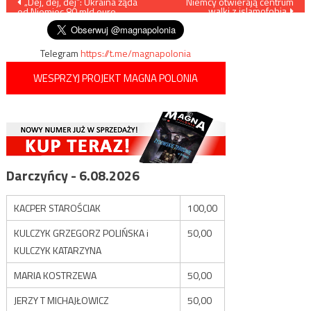
Nawigacja
„Dej, dej, dej”: Ukraina żąda
Niemcy otwierają centrum
walki z islamofobią
od Niemiec 80 mld euro
wpisu
Telegram
https://t.me/magnapolonia
WESPRZYJ PROJEKT MAGNA POLONIA
Darczyńcy - 6.08.2026
KACPER STAROŚCIAK
100,00
KULCZYK GRZEGORZ POLIŃSKA i
50,00
KULCZYK KATARZYNA
MARIA KOSTRZEWA
50,00
JERZY T MICHAJŁOWICZ
50,00