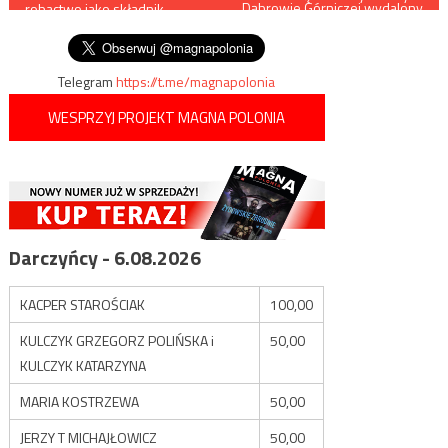
Dąbrowie Górniczej wydalony
robactwo jako składnik
ze stanu duchownego
wpisu
żywności dla ludzi
Telegram
https://t.me/magnapolonia
WESPRZYJ PROJEKT MAGNA POLONIA
Darczyńcy - 6.08.2026
KACPER STAROŚCIAK
100,00
KULCZYK GRZEGORZ POLIŃSKA i
50,00
KULCZYK KATARZYNA
MARIA KOSTRZEWA
50,00
JERZY T MICHAJŁOWICZ
50,00