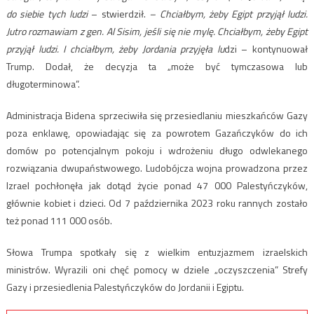
do siebie tych ludzi
– stwierdził.
–
Chciałbym, żeby Egipt przyjął ludzi.
Jutro rozmawiam z gen. Al Sisim, jeśli się nie mylę. Chciałbym, żeby Egipt
przyjął ludzi. I chciałbym, żeby Jordania przyjęła lu
dzi – kontynuował
Trump. Dodał, że decyzja ta „może być tymczasowa lub
długoterminowa”.
Administracja Bidena sprzeciwiła się przesiedlaniu mieszkańców Gazy
poza enklawę, opowiadając się za powrotem Gazańczyków do ich
domów po potencjalnym pokoju i wdrożeniu długo odwlekanego
rozwiązania dwupaństwowego. Ludobójcza wojna prowadzona przez
Izrael pochłonęła jak dotąd życie ponad 47 000 Palestyńczyków,
głównie kobiet i dzieci. Od 7 października 2023 roku rannych zostało
też ponad 111 000 osób.
Słowa Trumpa spotkały się z wielkim entuzjazmem izraelskich
ministrów. Wyrazili oni chęć pomocy w dziele „oczyszczenia” Strefy
Gazy i przesiedlenia Palestyńczyków do Jordanii i Egiptu.