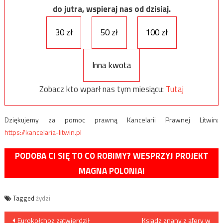
do jutra, wspieraj nas od dzisiaj.
30 zł
50 zł
100 zł
Inna kwota
Zobacz kto wparł nas tym miesiącu:
Tutaj
Dziękujemy za pomoc prawną Kancelarii Prawnej Litwin:
https://kancelaria-litwin.pl
PODOBA CI SIĘ TO CO ROBIMY? WESPRZYJ PROJEKT
MAGNA POLONIA!
Tagged
żydzi
Nawigacja
Eurokołchoz zatwierdził
Ksiądz znany z afery w