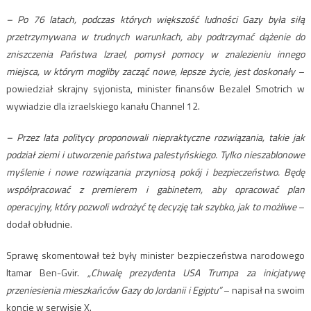
– Po 76 latach, podczas których większość ludności Gazy była siłą
przetrzymywana w trudnych warunkach, aby podtrzymać dążenie do
zniszczenia Państwa Izrael, pomysł pomocy w znalezieniu innego
miejsca, w którym mogliby zacząć nowe, lepsze życie, jest doskonały
–
powiedział skrajny syjonista, minister finansów Bezalel Smotrich w
wywiadzie dla izraelskiego kanału Channel 12.
– Przez lata politycy proponowali niepraktyczne rozwiązania, takie jak
podział ziemi i utworzenie państwa palestyńskiego. Tylko nieszablonowe
myślenie i nowe rozwiązania przyniosą pokój i bezpieczeństwo. Będę
współpracować z premierem i gabinetem, aby opracować plan
operacyjny, który pozwoli wdrożyć tę decyzję tak szybko, jak to możliwe
–
dodał obłudnie.
Sprawę skomentował też były minister bezpieczeństwa narodowego
Itamar Ben-Gvir.
„
Chwalę prezydenta USA Trumpa za inicjatywę
przeniesienia mieszkańców Gazy do Jordanii i Egiptu”
– napisał na swoim
koncie w serwisie X.