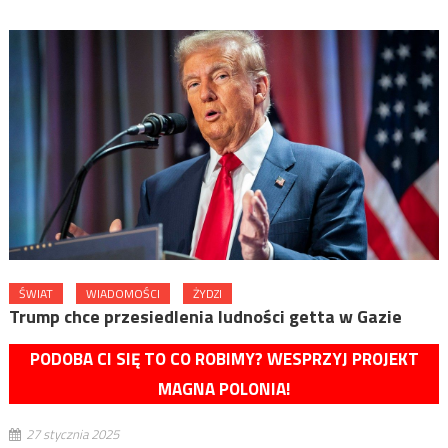
ŚWIAT
WIADOMOŚCI
ŻYDZI
Trump chce przesiedlenia ludności getta w Gazie
PODOBA CI SIĘ TO CO ROBIMY? WESPRZYJ PROJEKT
MAGNA POLONIA!
27 stycznia 2025