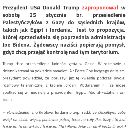
Prezydent USA Donald Trump
zaproponował
w
sobotę 25 stycznia br. przesiedlenie
Palestyńczyków z Gazy do sąsiednich krajów,
takich jak Egipt i Jordania. Jest to propozycja,
której sprzeciwiała się poprzednia administracja
Joe Bidena. Żydowscy naziści popierają pomysł,
gdyż chcą przejąć kontrolę nad tym terytorium.
Trump chce przesiedlenia ludności getta w Gazie. W rozmowie z
dziennikarzami na pokładzie samolotu Air Force One lecącego do Miami
prezydent powiedział, że poruszył już tę kwestię podczas swojej
rozmowy telefonicznej z królem Jordanii Abdullahem II i że może
spotkać się w niedzielę z prezydentem Egiptu Abd al-Fattahem as-
Sisim.
– Powiedziałem mu
(królowi Jordanii przyp. red.)
, że chciałbym, żeby
wziął na siebie więcej, ponieważ patrzę teraz na cały Pas Gazy i to jest
bałagan, to prawdziwy bałagan. Chciałbym, żeby on (król Jordanii) wziął