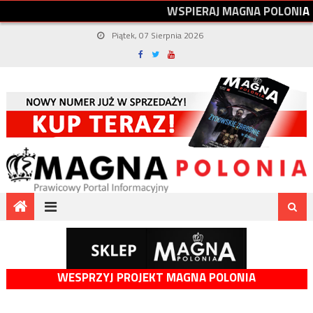
W
S
P
I
E
R
A
J
M
A
G
N
A
P
O
L
O
N
I
A
Piątek, 07 Sierpnia 2026
WESPRZYJ PROJEKT MAGNA POLONIA