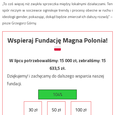
„To coś więcej niż zwykła sprzeczka między lokalnymi działaczami. Ten
spór niczym w soczewce ogniskuje trendy i procesy obecne w ruchu i
ideologii gender, pokazując, dokąd będzie zmierzał ich dalszy rozwój” –
pisze Grzegorz Górny.
Wspieraj Fundację Magna Polonia!
W lipcu potrzebowaliśmy:
15 000
zł, zebraliśmy:
15
633,5
zł.
Dziękujemy! i zachęcamy do dalszego wsparcia naszej
fundacji.
104%
30 zł
50 zł
100 zł