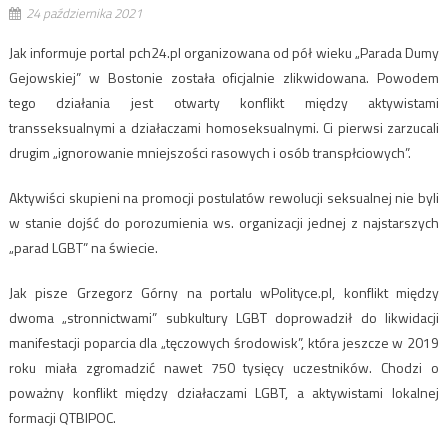
24 października 2021
Jak informuje portal pch24.pl organizowana od pół wieku „Parada Dumy
Gejowskiej” w Bostonie została oficjalnie zlikwidowana. Powodem
tego działania jest otwarty konflikt między aktywistami
transseksualnymi a działaczami homoseksualnymi. Ci pierwsi zarzucali
drugim „ignorowanie mniejszości rasowych i osób transpłciowych”.
Aktywiści skupieni na promocji postulatów rewolucji seksualnej nie byli
w stanie dojść do porozumienia ws. organizacji jednej z najstarszych
„parad LGBT” na świecie.
Jak pisze Grzegorz Górny na portalu wPolityce.pl, konflikt między
dwoma „stronnictwami” subkultury LGBT doprowadził do likwidacji
manifestacji poparcia dla „tęczowych środowisk”, która jeszcze w 2019
roku miała zgromadzić nawet 750 tysięcy uczestników. Chodzi o
poważny konflikt między działaczami LGBT, a aktywistami lokalnej
formacji QTBIPOC.