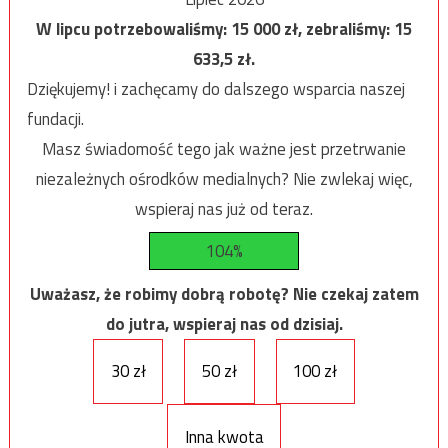
W lipcu potrzebowaliśmy:
15 000
zł, zebraliśmy:
15
633,5
zł.
Dziękujemy! i zachęcamy do dalszego wsparcia naszej
fundacji.
Masz świadomość tego jak ważne jest przetrwanie
niezależnych ośrodków medialnych? Nie zwlekaj więc,
wspieraj nas już od teraz.
104%
Uważasz, że robimy dobrą robotę? Nie czekaj zatem
do jutra, wspieraj nas od dzisiaj.
30 zł
50 zł
100 zł
Inna kwota