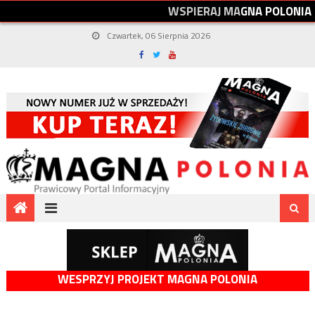
W
S
P
I
E
R
A
J
M
A
G
N
A
P
O
L
O
N
I
A
Czwartek, 06 Sierpnia 2026
WESPRZYJ PROJEKT MAGNA POLONIA