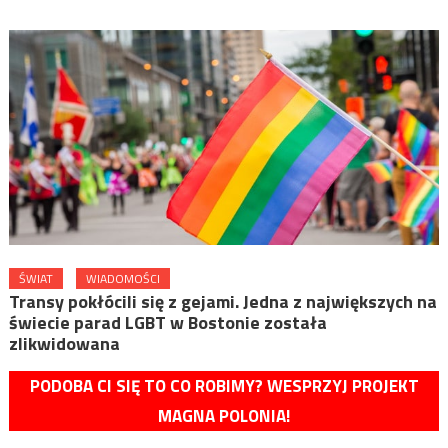
ŚWIAT
WIADOMOŚCI
Transy pokłócili się z gejami. Jedna z największych na
świecie parad LGBT w Bostonie została
zlikwidowana
PODOBA CI SIĘ TO CO ROBIMY? WESPRZYJ PROJEKT
MAGNA POLONIA!