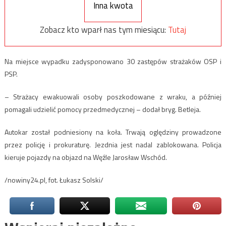
Inna kwota
Zobacz kto wparł nas tym miesiącu:
Tutaj
Na miejsce wypadku zadysponowano 30 zastępów strażaków OSP i
PSP.
– Strażacy ewakuowali osoby poszkodowane z wraku, a później
pomagali udzielić pomocy przedmedycznej – dodał bryg. Betleja.
Autokar został podniesiony na koła. Trwają oględziny prowadzone
przez policję i prokuraturę. Jezdnia jest nadal zablokowana. Policja
kieruje pojazdy na objazd na Węźle Jarosław Wschód.
/nowiny24.pl, fot. Łukasz Solski/