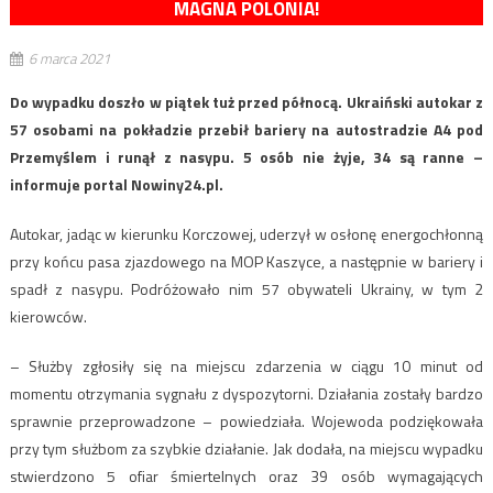
MAGNA POLONIA!
6 marca 2021
Do wypadku doszło w piątek tuż przed północą. Ukraiński autokar z
57 osobami na pokładzie przebił bariery na autostradzie A4 pod
Przemyślem i runął z nasypu. 5 osób nie żyje, 34 są ranne –
informuje portal Nowiny24.pl.
Autokar, jadąc w kierunku Korczowej, uderzył w osłonę energochłonną
przy końcu pasa zjazdowego na MOP Kaszyce, a następnie w bariery i
spadł z nasypu. Podróżowało nim 57 obywateli Ukrainy, w tym 2
kierowców.
– Służby zgłosiły się na miejscu zdarzenia w ciągu 10 minut od
momentu otrzymania sygnału z dyspozytorni. Działania zostały bardzo
sprawnie przeprowadzone – powiedziała. Wojewoda podziękowała
przy tym służbom za szybkie działanie. Jak dodała, na miejscu wypadku
stwierdzono 5 ofiar śmiertelnych oraz 39 osób wymagających