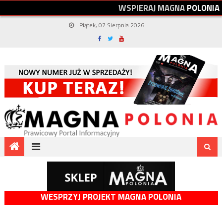
W
S
P
I
E
R
A
J
M
A
G
N
A
P
O
L
O
N
I
A
Piątek, 07 Sierpnia 2026
WESPRZYJ PROJEKT MAGNA POLONIA