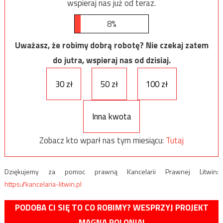
wspieraj nas już od teraz.
8%
Uważasz, że robimy dobrą robotę? Nie czekaj zatem
do jutra, wspieraj nas od dzisiaj.
30 zł
50 zł
100 zł
Inna kwota
Zobacz kto wparł nas tym miesiącu:
Tutaj
Dziękujemy za pomoc prawną Kancelarii Prawnej Litwin:
https://kancelaria-litwin.pl
PODOBA CI SIĘ TO CO ROBIMY? WESPRZYJ PROJEKT
MAGNA POLONIA!