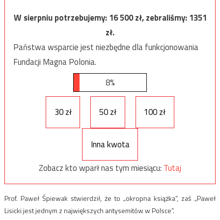
W sierpniu potrzebujemy:
16 500
zł, zebraliśmy:
1351
zł.
Państwa wsparcie jest niezbędne dla funkcjonowania
Fundacji Magna Polonia.
8%
30 zł
50 zł
100 zł
Inna kwota
Zobacz kto wparł nas tym miesiącu:
Tutaj
Prof. Paweł Śpiewak stwierdził, że to „okropna książka”, zaś „Paweł
Lisicki jest jednym z największych antysemitów w Polsce”.