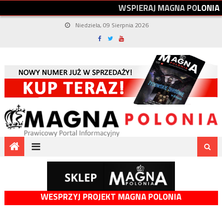
W
S
P
I
E
R
A
J
M
A
G
N
A
P
O
L
O
N
I
A
Niedziela, 09 Sierpnia 2026
WESPRZYJ PROJEKT MAGNA POLONIA