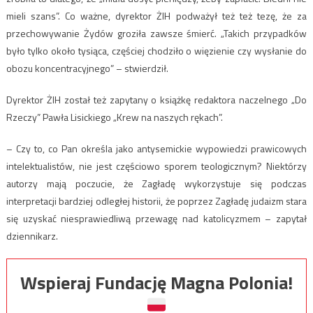
mieli szans”. Co ważne, dyrektor ŻIH podważył też też tezę, że za
przechowywanie Żydów groziła zawsze śmierć. „Takich przypadków
było tylko około tysiąca, częściej chodziło o więzienie czy wysłanie do
obozu koncentracyjnego” – stwierdził.
Dyrektor ŻIH został też zapytany o książkę redaktora naczelnego „Do
Rzeczy” Pawła Lisickiego „Krew na naszych rękach”.
– Czy to, co Pan określa jako antysemickie wypowiedzi prawicowych
intelektualistów, nie jest częściowo sporem teologicznym? Niektórzy
autorzy mają poczucie, że Zagładę wykorzystuje się podczas
interpretacji bardziej odległej historii, że poprzez Zagładę judaizm stara
się uzyskać niesprawiedliwą przewagę nad katolicyzmem – zapytał
dziennikarz.
Wspieraj Fundację Magna Polonia!