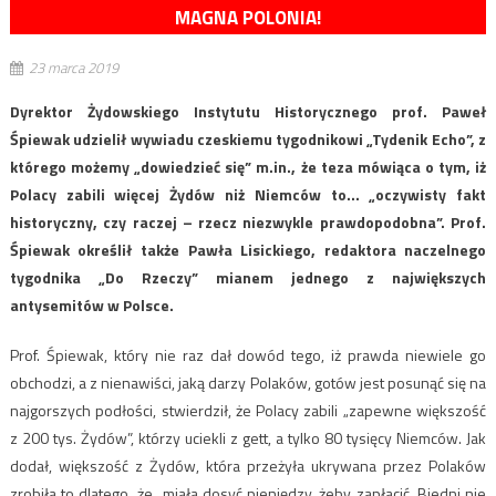
MAGNA POLONIA!
23 marca 2019
Dyrektor Żydowskiego Instytutu Historycznego prof. Paweł
Śpiewak udzielił wywiadu czeskiemu tygodnikowi „Tydenik Echo”, z
którego możemy „dowiedzieć się” m.in., że teza mówiąca o tym, iż
Polacy zabili więcej Żydów niż Niemców to… „oczywisty fakt
historyczny, czy raczej – rzecz niezwykle prawdopodobna”. Prof.
Śpiewak określił także Pawła Lisickiego, redaktora naczelnego
tygodnika „Do Rzeczy” mianem jednego z największych
antysemitów w Polsce.
Prof. Śpiewak, który nie raz dał dowód tego, iż prawda niewiele go
obchodzi, a z nienawiści, jaką darzy Polaków, gotów jest posunąć się na
najgorszych podłości, stwierdził, że Polacy zabili „zapewne większość
z 200 tys. Żydów”, którzy uciekli z gett, a tylko 80 tysięcy Niemców. Jak
dodał, większość z Żydów, która przeżyła ukrywana przez Polaków
zrobiła to dlatego, że „miała dosyć pieniędzy, żeby zapłacić. Biedni nie