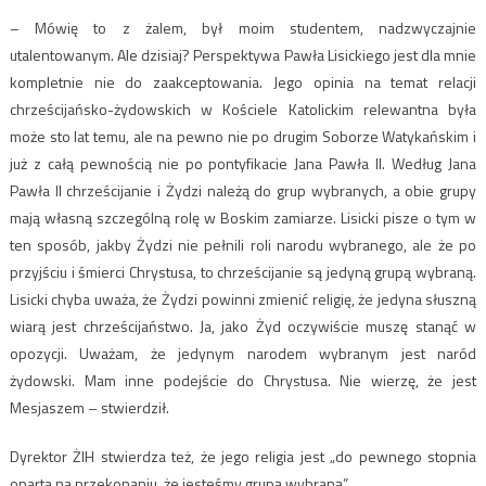
– Mówię to z żalem, był moim studentem, nadzwyczajnie
utalentowanym. Ale dzisiaj? Perspektywa Pawła Lisickiego jest dla mnie
kompletnie nie do zaakceptowania. Jego opinia na temat relacji
chrześcijańsko-żydowskich w Kościele Katolickim relewantna była
może sto lat temu, ale na pewno nie po drugim Soborze Watykańskim i
już z całą pewnością nie po pontyfikacie Jana Pawła II. Według Jana
Pawła II chrześcijanie i Żydzi należą do grup wybranych, a obie grupy
mają własną szczególną rolę w Boskim zamiarze. Lisicki pisze o tym w
ten sposób, jakby Żydzi nie pełnili roli narodu wybranego, ale że po
przyjściu i śmierci Chrystusa, to chrześcijanie są jedyną grupą wybraną.
Lisicki chyba uważa, że Żydzi powinni zmienić religię, że jedyna słuszną
wiarą jest chrześcijaństwo. Ja, jako Żyd oczywiście muszę stanąć w
opozycji. Uważam, że jedynym narodem wybranym jest naród
żydowski. Mam inne podejście do Chrystusa. Nie wierzę, że jest
Mesjaszem – stwierdził.
Dyrektor ŻIH stwierdza też, że jego religia jest „do pewnego stopnia
oparta na przekonaniu, że jesteśmy grupą wybraną”.