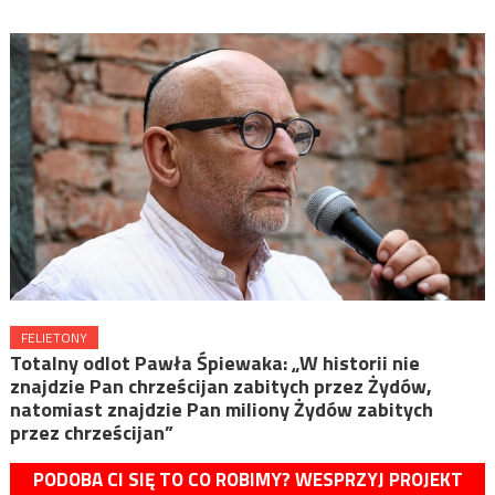
FELIETONY
Totalny odlot Pawła Śpiewaka: „W historii nie
znajdzie Pan chrześcijan zabitych przez Żydów,
natomiast znajdzie Pan miliony Żydów zabitych
przez chrześcijan”
PODOBA CI SIĘ TO CO ROBIMY? WESPRZYJ PROJEKT