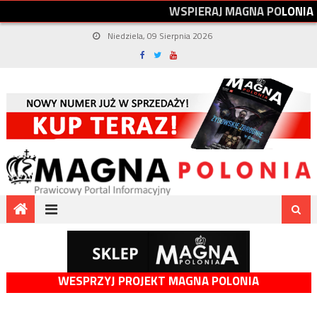
W
S
P
I
E
R
A
J
M
A
G
N
A
P
O
L
O
N
I
A
Niedziela, 09 Sierpnia 2026
WESPRZYJ PROJEKT MAGNA POLONIA