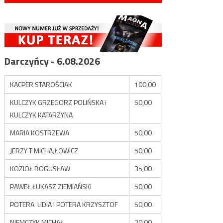
Darczyńcy - 6.08.2026
KACPER STAROŚCIAK
100,00
KULCZYK GRZEGORZ POLIŃSKA i
50,00
KULCZYK KATARZYNA
MARIA KOSTRZEWA
50,00
JERZY T MICHAJŁOWICZ
50,00
KOZIOŁ BOGUSŁAW
35,00
PAWEŁ ŁUKASZ ZIEMIAŃSKI
50,00
POTERA LIDIA i POTERA KRZYSZTOF
50,00
NIEMCZYK MICHAŁ
20,00