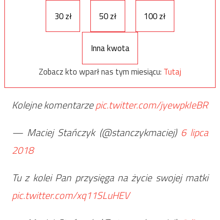
30 zł
50 zł
100 zł
Inna kwota
Zobacz kto wparł nas tym miesiącu:
Tutaj
Kolejne komentarze
pic.twitter.com/jyewpkIeBR
— Maciej Stańczyk (@stanczykmaciej)
6 lipca
2018
Tu z kolei Pan przysięga na życie swojej matki
pic.twitter.com/xq11SLuHEV