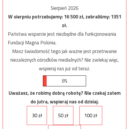
Sierpień 2026
W sierpniu potrzebujemy:
16 500
zł, zebraliśmy:
1351
zł.
Państwa wsparcie jest niezbędne dla funkcjonowania
Fundacji Magna Polonia.
Masz świadomość tego jak ważne jest przetrwanie
niezależnych ośrodków medialnych? Nie zwlekaj więc,
wspieraj nas już od teraz.
8%
Uważasz, że robimy dobrą robotę? Nie czekaj zatem
do jutra, wspieraj nas od dzisiaj.
30 zł
50 zł
100 zł