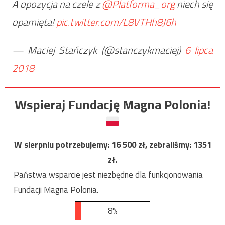
A opozycja na czele z
@Platforma_org
niech się
opamięta!
pic.twitter.com/L8VTHh8J6h
— Maciej Stańczyk (@stanczykmaciej)
6 lipca
2018
Wspieraj Fundację Magna Polonia!
W sierpniu potrzebujemy:
16 500
zł, zebraliśmy:
1351
zł.
Państwa wsparcie jest niezbędne dla funkcjonowania
Fundacji Magna Polonia.
8%