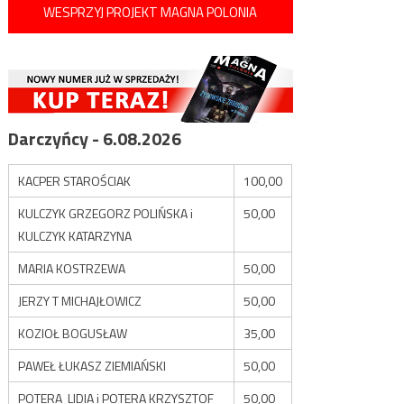
WESPRZYJ PROJEKT MAGNA POLONIA
Darczyńcy - 6.08.2026
KACPER STAROŚCIAK
100,00
KULCZYK GRZEGORZ POLIŃSKA i
50,00
KULCZYK KATARZYNA
MARIA KOSTRZEWA
50,00
JERZY T MICHAJŁOWICZ
50,00
KOZIOŁ BOGUSŁAW
35,00
PAWEŁ ŁUKASZ ZIEMIAŃSKI
50,00
POTERA LIDIA i POTERA KRZYSZTOF
50,00