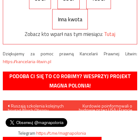
Inna kwota
Zobacz kto wparł nas tym miesiącu:
Tutaj
Dziękujemy za pomoc prawną Kancelarii Prawnej Litwin:
https://kancelaria-litwin.pl
PODOBA CI SIĘ TO CO ROBIMY? WESPRZYJ PROJEKT
MAGNA POLONIA!
Nawigacja
Ruszają szkolenia kolejnych
Kurdowie poinformowali o
budowie przez USA i Francję
brygad Wojsk Obrony
nowych baz wojskowych w
wpisu
Terytorialnej
Syrii
Telegram
https://t.me/magnapolonia