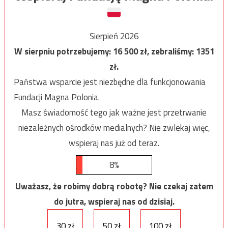
Sierpień 2026
W sierpniu potrzebujemy:
16 500
zł, zebraliśmy:
1351
zł.
Państwa wsparcie jest niezbędne dla funkcjonowania
Fundacji Magna Polonia.
Masz świadomość tego jak ważne jest przetrwanie
niezależnych ośrodków medialnych? Nie zwlekaj więc,
wspieraj nas już od teraz.
8%
Uważasz, że robimy dobrą robotę? Nie czekaj zatem
do jutra, wspieraj nas od dzisiaj.
30 zł
50 zł
100 zł