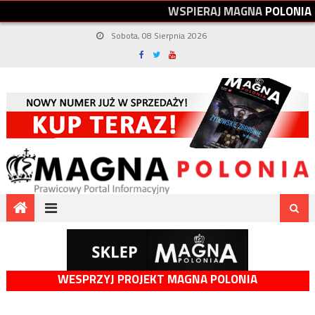
W
S
P
I
E
R
A
J
M
A
G
N
A
P
O
L
O
N
I
A
Sobota, 08 Sierpnia 2026
WESPRZYJ PROJEKT MAGNA POLONIA