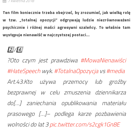
7 kwietnia 2018
Ten film koniecznie trzeba obejrzeć, by zrozumieć, jak wielką rolę
w tzw. „totalnej opozycji” odgrywają ludzie niezrównoważeni
psychicznie i różnej maści agresywni szaleńcy. To właśnie tam
występuje nienawiść w najczystszej postaci…
2️⃣/4️⃣
?Oto czym jest prawdziwa
#MowaNienawiści
#HateSpeech
wyk.
#TotalnaOpozycja
vs
#media
Art.43.Kto używa przemocy lub groźby
bezprawnej w celu zmuszenia dziennikarza
do[…] zaniechania opublikowania materiału
prasowego […]– podlega karze pozbawienia
wolności do lat 3
pic.twitter.com/s2cgk1Gn8E