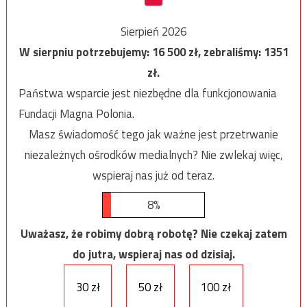
Sierpień 2026
W sierpniu potrzebujemy:
16 500
zł, zebraliśmy:
1351
zł.
Państwa wsparcie jest niezbędne dla funkcjonowania
Fundacji Magna Polonia.
Masz świadomość tego jak ważne jest przetrwanie
niezależnych ośrodków medialnych? Nie zwlekaj więc,
wspieraj nas już od teraz.
8%
Uważasz, że robimy dobrą robotę? Nie czekaj zatem
do jutra, wspieraj nas od dzisiaj.
30 zł
50 zł
100 zł