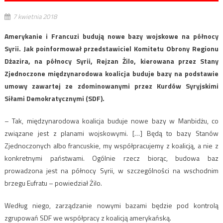
7 kwietnia 2018
Amerykanie i Francuzi budują nowe bazy wojskowe na północy
Syrii. Jak poinformował przedstawiciel Komitetu Obrony Regionu
Dżazira, na północy Syrii, Rejzan Żilo, kierowana przez Stany
Zjednoczone międzynarodowa koalicja buduje bazy na podstawie
umowy zawartej ze zdominowanymi przez Kurdów Syryjskimi
Siłami Demokratycznymi (SDF).
– Tak, międzynarodowa koalicja buduje nowe bazy w Manbidżu, co
związane jest z planami wojskowymi. […] Będą to bazy Stanów
Zjednoczonych albo francuskie, my współpracujemy z koalicją, a nie z
konkretnymi państwami. Ogólnie rzecz biorąc, budowa baz
prowadzona jest na północy Syrii, w szczególności na wschodnim
brzegu Eufratu – powiedział Żilo.
Według niego, zarządzanie nowymi bazami będzie pod kontrolą
zgrupowań SDF we współpracy z koalicją amerykańską.