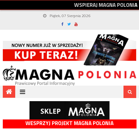
W
S
P
I
E
R
A
J
M
A
G
N
A
P
O
L
O
N
I
A
Piątek, 07 Sierpnia 2026
WESPRZYJ PROJEKT MAGNA POLONIA