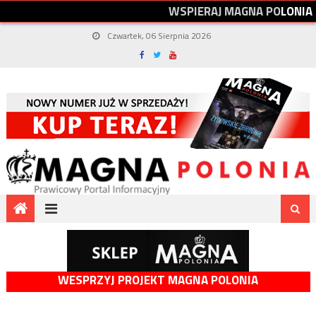
W
S
P
I
E
R
A
J
M
A
G
N
A
P
O
L
O
N
I
A
Czwartek, 06 Sierpnia 2026
WESPRZYJ PROJEKT MAGNA POLONIA