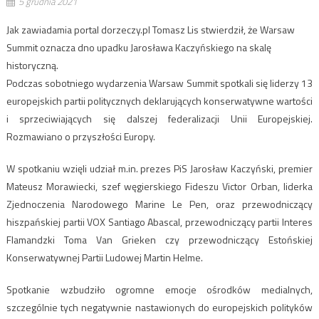
5 grudnia 2021
Jak zawiadamia portal dorzeczy.pl Tomasz Lis stwierdził, że Warsaw
Summit oznacza dno upadku Jarosława Kaczyńskiego na skalę
historyczną.
Podczas sobotniego wydarzenia Warsaw Summit spotkali się liderzy 13
europejskich partii politycznych deklarujących konserwatywne wartości
i sprzeciwiających się dalszej federalizacji Unii Europejskiej.
Rozmawiano o przyszłości Europy.
W spotkaniu wzięli udział m.in. prezes PiS Jarosław Kaczyński, premier
Mateusz Morawiecki, szef węgierskiego Fideszu Victor Orban, liderka
Zjednoczenia Narodowego Marine Le Pen, oraz przewodniczący
hiszpańskiej partii VOX Santiago Abascal, przewodniczący partii Interes
Flamandzki Toma Van Grieken czy przewodniczący Estońskiej
Konserwatywnej Partii Ludowej Martin Helme.
Spotkanie wzbudziło ogromne emocje ośrodków medialnych,
szczególnie tych negatywnie nastawionych do europejskich polityków