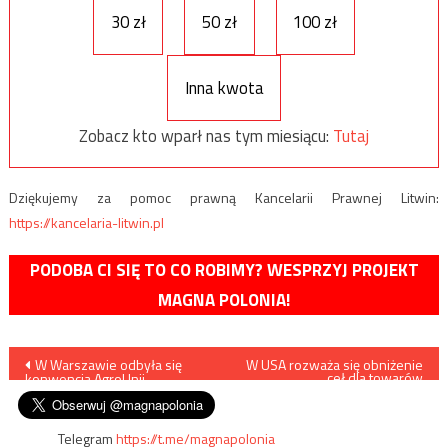
30 zł
50 zł
100 zł
Inna kwota
Zobacz kto wparł nas tym miesiącu:
Tutaj
Dziękujemy za pomoc prawną Kancelarii Prawnej Litwin:
https://kancelaria-litwin.pl
PODOBA CI SIĘ TO CO ROBIMY? WESPRZYJ PROJEKT
MAGNA POLONIA!
Nawigacja
W Warszawie odbyła się
W USA rozważa się obniżenie
ceł dla towarów
konwencja AgroUnii
importowanych z Chin
wpisu
Telegram
https://t.me/magnapolonia