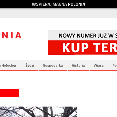
W
S
P
I
E
R
A
J
M
A
G
N
A
P
O
L
O
N
I
A
& Holocher
Żydzi
Gospodarka
Historia
Wiara
Po