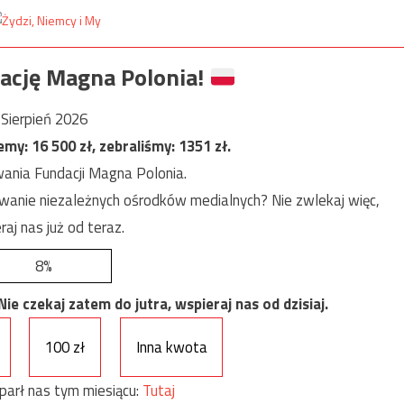
ację Magna Polonia!
Sierpień 2026
jemy:
16 500
zł, zebraliśmy:
1351
zł.
ania Fundacji Magna Polonia.
anie niezależnych ośrodków medialnych? Nie zwlekaj więc,
raj nas już od teraz.
8%
e czekaj zatem do jutra, wspieraj nas od dzisiaj.
100 zł
Inna kwota
parł nas tym miesiącu:
Tutaj