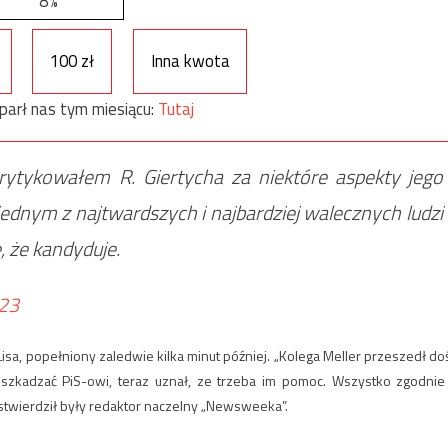
8%
100 zł
Inna kwota
parł nas tym miesiącu:
Tutaj
krytykowałem R. Giertycha za niektóre aspekty jego
 jednym z najtwardszych i najbardziej walecznych ludzi
, że kandyduje.
23
isa, popełniony zaledwie kilka minut później. „Kolega Meller przeszedł do
eszkadzać PiS-owi, teraz uznał, ze trzeba im pomoc. Wszystko zgodnie
stwierdził były redaktor naczelny „Newsweeka”.