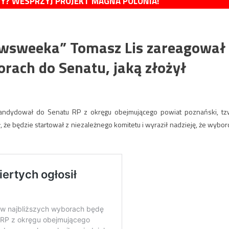
MY? WESPRZYJ PROJEKT MAGNA POLONIA!
ewsweeka” Tomasz Lis zareagował
rach do Senatu, jaką złożył
kandydował do Senatu RP z okręgu obejmującego powiat poznański, tz
 że będzie startował z niezależnego komitetu i wyraził nadzieję, że wybor