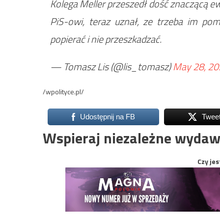
Kolega Meller przeszedł dość znaczącą ew
PiS-owi, teraz uznał, ze trzeba im po
popierać i nie przeszkadzać.
— Tomasz Lis (@lis_tomasz)
May 28, 20
/wpolityce.pl/
Udostępnij na FB
Twee
Wspieraj niezależne wydaw
Czy jes