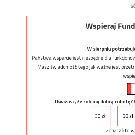
Wspieraj Fund
W sierpniu potrzebu
Państwa wsparcie jest niezbędne dla funkcjonow
Masz świadomość tego jak ważne jest przetrw
wspie
Uważasz, że robimy dobrą robotę? Ni
30 zł
50 zł
Zobacz kto w