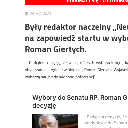
PODOBA CI SIĘ TO CO ROBI
29 maja 2023
Były redaktor naczelny „N
na zapowiedź startu w wybo
Roman Giertych.
– Podjąłem decyzję, że w najbliższych wyborach będę 
obwarzanek – ogłosił w niedzielę Roman Giertych. Wyjaśnił,
wybaczą mu „błędy młodości politycznej”.