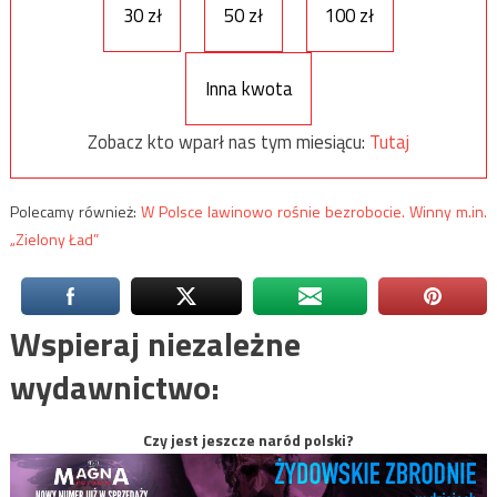
30 zł
50 zł
100 zł
Inna kwota
Zobacz kto wparł nas tym miesiącu:
Tutaj
Polecamy również:
W Polsce lawinowo rośnie bezrobocie. Winny m.in.
„Zielony Ład”
Wspieraj niezależne
wydawnictwo:
Czy jest jeszcze naród polski?