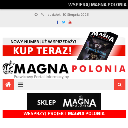
W
S
P
I
E
R
A
J
M
A
G
N
A
P
O
L
O
N
I
A
Poniedziałek, 10 Sierpnia 2026
WESPRZYJ PROJEKT MAGNA POLONIA