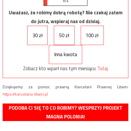
8%
Uważasz, że robimy dobrą robotę? Nie czekaj zatem
do jutra, wspieraj nas od dzisiaj.
30 zł
50 zł
100 zł
Inna kwota
Zobacz kto wparł nas tym miesiącu:
Tutaj
Dziękujemy za pomoc prawną Kancelarii Prawnej Litwin:
https://kancelaria-litwin.pl
PODOBA CI SIĘ TO CO ROBIMY? WESPRZYJ PROJEKT
MAGNA POLONIA!