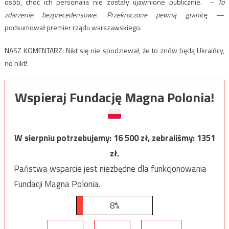
osób, choć ich personalia nie zostały ujawnione publicznie.
– To
zdarzenie bezprecedensowe. Przekroczone pewną granic
ę —
podsumował premier rządu warszawskiego.
NASZ KOMENTARZ: Nikt się nie spodziewał, że to znów będą Ukraińcy,
no nikt!
Wspieraj Fundację Magna Polonia!
W sierpniu potrzebujemy:
16 500
zł, zebraliśmy:
1351
zł.
Państwa wsparcie jest niezbędne dla funkcjonowania
Fundacji Magna Polonia.
8%