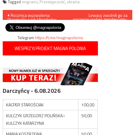
Tagged
imigranci
,
Przestępczość
,
ukraina
Nawigacja
Rocznica wyzwolenia
Lewacy zwolnili go za
sprzeciw wobec genderyzmu.
Przemyśla z rąk Ukraińców
Teraz został radnym
wpisu
miejskim
Telegram
https://t.me/magnapolonia
WESPRZYJ PROJEKT MAGNA POLONIA
Darczyńcy - 6.08.2026
KACPER STAROŚCIAK
100,00
KULCZYK GRZEGORZ POLIŃSKA i
50,00
KULCZYK KATARZYNA
MARIA KOSTRZEWA
50,00