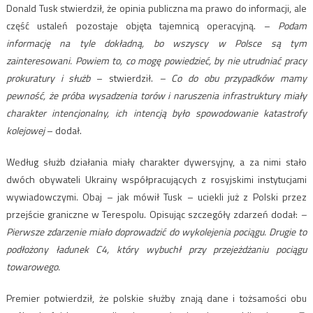
Donald Tusk stwierdził, że opinia publiczna ma prawo do informacji, ale
część ustaleń pozostaje objęta tajemnicą operacyjną. –
Podam
informację na tyle dokładną, bo wszyscy w Polsce są tym
zainteresowani. Powiem to, co mogę powiedzieć, by nie utrudniać pracy
prokuratury i służb
– stwierdził.
– Co do obu przypadków mamy
pewność, że próba wysadzenia torów i naruszenia infrastruktury miały
charakter intencjonalny, ich intencją było spowodowanie katastrofy
kolejowej
– dodał.
Według służb działania miały charakter dywersyjny, a za nimi stało
dwóch obywateli Ukrainy współpracujących z rosyjskimi instytucjami
wywiadowczymi. Obaj – jak mówił Tusk – uciekli już z Polski przez
przejście graniczne w Terespolu. Opisując szczegóły zdarzeń dodał:
–
Pierwsze zdarzenie miało doprowadzić do wykolejenia pociągu. Drugie to
podłożony ładunek C4, który wybuchł przy przejeżdżaniu pociągu
towarowego.
Premier potwierdził, że polskie służby znają dane i tożsamości obu