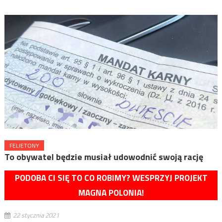
FELIETONY
To obywatel będzie musiał udowodnić swoją rację
PODOBA CI SIĘ TO CO ROBIMY? WESPRZYJ PROJEKT
MAGNA POLONIA!
22 stycznia 2021