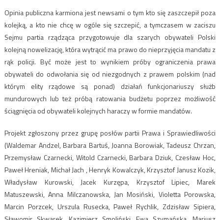
Opinia publiczna karmiona jest newsami o tym kto się zaszczepił poza
kolejką, a kto nie chcę w ogóle się szczepić, a tymczasem w zaciszu
Sejmu partia rządząca przygotowuje dla szarych obywateli Polski
kolejną nowelizację, która wytrącić ma prawo do nieprzyjęcia mandatu z
rąk policji. Być może jest to wynikiem próby ograniczenia prawa
obywateli do odwołania się od niezgodnych z prawem polskim (nad
którym elity rządowe są ponad) działań funkcjonariuszy służb
mundurowych lub też próbą ratowania budżetu poprzez możliwość
ściągnięcia od obywateli kolejnych haraczy w formie mandatów.
Projekt zgłoszony przez grupę posłów partii Prawa i Sprawiedliwości
(Waldemar Andzel, Barbara Bartuś, Joanna Borowiak, Tadeusz Chrzan,
Przemysław Czarnecki, Witold Czarnecki, Barbara Dziuk, Czesław Hoc,
Paweł Hreniak, Michał Jach , Henryk Kowalczyk, Krzysztof Janusz Kozik,
Władysław Kurowski, Jacek Kurzępa, Krzysztof Lipiec, Marek
Matuszewski, Anna Milczanowska, Jan Mosiński, Violetta Porowska,
Marcin Porzcek, Urszula Rusecka, Paweł Rychlik, Zdzisław Sipiera,
Sławomir Skwarek, Kazimierz Smoliński, Ewa Szymańska, Mariusz