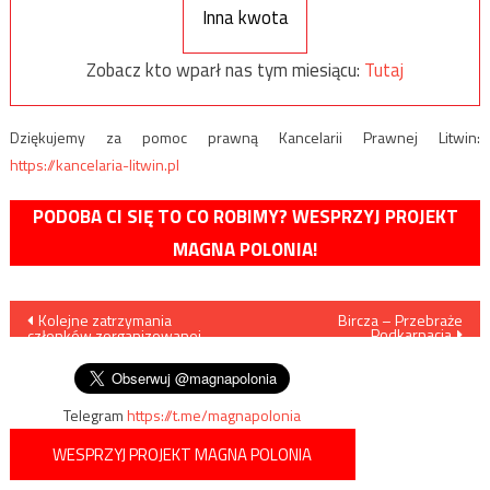
Inna kwota
Zobacz kto wparł nas tym miesiącu:
Tutaj
Dziękujemy za pomoc prawną Kancelarii Prawnej Litwin:
https://kancelaria-litwin.pl
PODOBA CI SIĘ TO CO ROBIMY? WESPRZYJ PROJEKT
MAGNA POLONIA!
Nawigacja
Kolejne zatrzymania
Bircza – Przebraże
Podkarpacia
członków zorganizowanej
wpisu
grupy przestępczej
Telegram
https://t.me/magnapolonia
WESPRZYJ PROJEKT MAGNA POLONIA