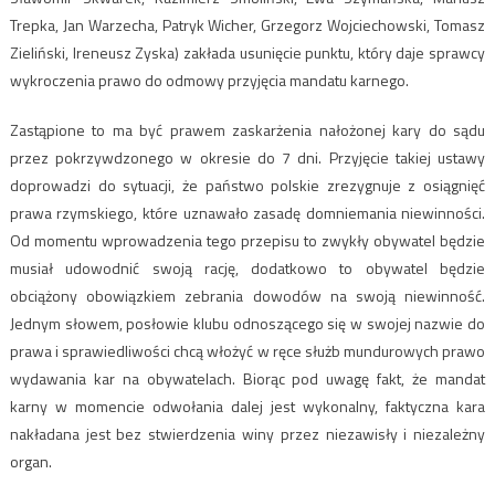
Trepka, Jan Warzecha, Patryk Wicher, Grzegorz Wojciechowski, Tomasz
Zieliński, Ireneusz Zyska) zakłada usunięcie punktu, który daje sprawcy
wykroczenia prawo do odmowy przyjęcia mandatu karnego.
Zastąpione to ma być prawem zaskarżenia nałożonej kary do sądu
przez pokrzywdzonego w okresie do 7 dni. Przyjęcie takiej ustawy
doprowadzi do sytuacji, że państwo polskie zrezygnuje z osiągnięć
prawa rzymskiego, które uznawało zasadę domniemania niewinności.
Od momentu wprowadzenia tego przepisu to zwykły obywatel będzie
musiał udowodnić swoją rację, dodatkowo to obywatel będzie
obciążony obowiązkiem zebrania dowodów na swoją niewinność.
Jednym słowem, posłowie klubu odnoszącego się w swojej nazwie do
prawa i sprawiedliwości chcą włożyć w ręce służb mundurowych prawo
wydawania kar na obywatelach. Biorąc pod uwagę fakt, że mandat
karny w momencie odwołania dalej jest wykonalny, faktyczna kara
nakładana jest bez stwierdzenia winy przez niezawisły i niezależny
organ.