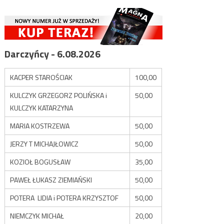
Darczyńcy - 6.08.2026
KACPER STAROŚCIAK
100,00
KULCZYK GRZEGORZ POLIŃSKA i
50,00
KULCZYK KATARZYNA
MARIA KOSTRZEWA
50,00
JERZY T MICHAJŁOWICZ
50,00
KOZIOŁ BOGUSŁAW
35,00
PAWEŁ ŁUKASZ ZIEMIAŃSKI
50,00
POTERA LIDIA i POTERA KRZYSZTOF
50,00
NIEMCZYK MICHAŁ
20,00