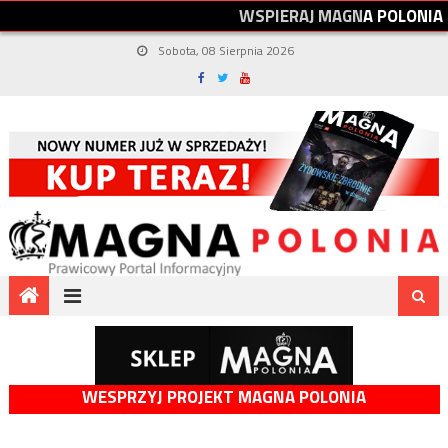
W
S
P
I
E
R
A
J
M
A
G
N
A
P
O
L
O
N
I
A
Sobota, 08 Sierpnia 2026
WESPRZYJ PROJEKT MAGNA POLONIA