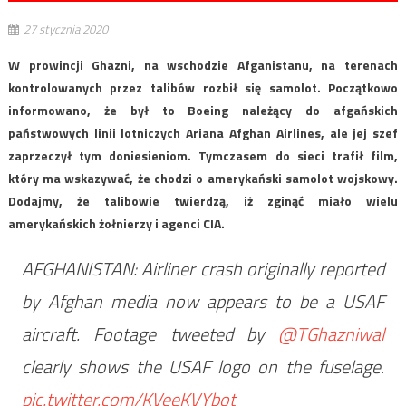
27 stycznia 2020
W prowincji Ghazni, na wschodzie Afganistanu, na terenach
kontrolowanych przez talibów rozbił się samolot. Początkowo
informowano, że był to Boeing należący do afgańskich
państwowych linii lotniczych Ariana Afghan Airlines, ale jej szef
zaprzeczył tym doniesieniom. Tymczasem do sieci trafił film,
który ma wskazywać, że chodzi o amerykański samolot wojskowy.
Dodajmy, że talibowie twierdzą, iż zginąć miało wielu
amerykańskich żołnierzy i agenci CIA.
AFGHANISTAN: Airliner crash originally reported
by Afghan media now appears to be a USAF
aircraft. Footage tweeted by
@TGhazniwal
clearly shows the USAF logo on the fuselage.
pic.twitter.com/KVeeKVYbot