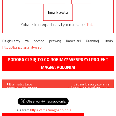
Inna kwota
Zobacz kto wparł nas tym miesiącu:
Tutaj
Dziękujemy za pomoc prawną Kancelarii Prawnej Litwin:
https://kancelaria-litwin.pl
PODOBA CI SIĘ TO CO ROBIMY? WESPRZYJ PROJEKT
MAGNA POLONIA!
Nawigacja
Burmistrz Łeby
Sędzia Juszczyszyn nie
odpowie za przekroczenie
zaatakowany przez
prędkości
wpisu
nożownika, policja zatrzymała
napastnika
Telegram
https://t.me/magnapolonia