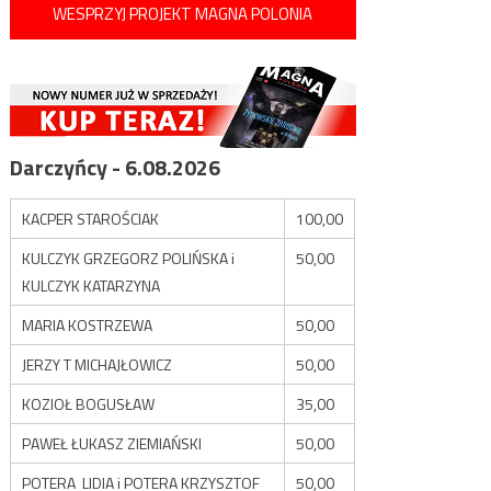
WESPRZYJ PROJEKT MAGNA POLONIA
Darczyńcy - 6.08.2026
KACPER STAROŚCIAK
100,00
KULCZYK GRZEGORZ POLIŃSKA i
50,00
KULCZYK KATARZYNA
MARIA KOSTRZEWA
50,00
JERZY T MICHAJŁOWICZ
50,00
KOZIOŁ BOGUSŁAW
35,00
PAWEŁ ŁUKASZ ZIEMIAŃSKI
50,00
POTERA LIDIA i POTERA KRZYSZTOF
50,00