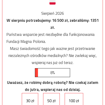
Sierpień 2026
W sierpniu potrzebujemy:
16 500
zł, zebraliśmy:
1351
zł.
Państwa wsparcie jest niezbędne dla funkcjonowania
Fundacji Magna Polonia.
Masz świadomość tego jak ważne jest przetrwanie
niezależnych ośrodków medialnych? Nie zwlekaj więc,
wspieraj nas już od teraz.
8%
Uważasz, że robimy dobrą robotę? Nie czekaj zatem
do jutra, wspieraj nas od dzisiaj.
30 zł
50 zł
100 zł