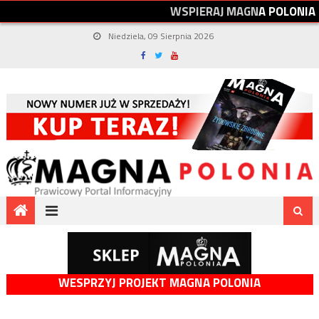
W
S
P
I
E
R
A
J
M
A
G
N
A
P
O
L
O
N
I
A
Niedziela, 09 Sierpnia 2026
WESPRZYJ PROJEKT MAGNA POLONIA