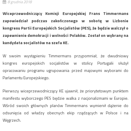
8 grudnia 2018
Wiceprzewodniczący Komisji Europejskiej Frans Timmermans
zapowiedział podczas zakończonego w sobotę w Lizbonie
kongresu Partii Europejskich Socjalistów (PES), że będzie walczył o
zapewnienie demokracji i wolności Polaków. Został on wybrany na
kandydata socjalistów na szefa KE.
W swoim wystąpieniu Timmermans przypomniał, że dwudniowy
kongres europejskich socjalistów w stolicy Portugalii służył
opracowaniu programu ugrupowania przed majowymi wyborami do
Parlamentu Europejskiego.
Pierwszy wiceprzewodniczący KE ujawnił, że priorytetowym punktem
manifestu wyborczego PES będzie walka z nacjonalizmami w Europie.
Wśród swoich głównych planów Timmermans wymienił dążenie do
odsunięcia od władzy obecnych ekip rządzących w Polsce i na
Węgrzech.