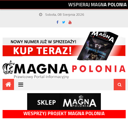
W
S
P
I
E
R
A
J
M
A
G
N
A
P
O
L
O
N
I
A
Sobota, 08 Sierpnia 2026
WESPRZYJ PROJEKT MAGNA POLONIA