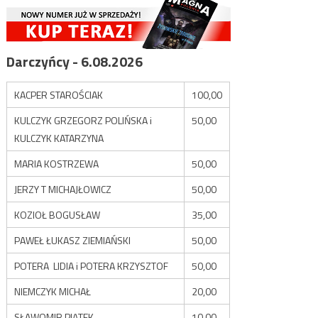
Darczyńcy - 6.08.2026
KACPER STAROŚCIAK
100,00
KULCZYK GRZEGORZ POLIŃSKA i
50,00
KULCZYK KATARZYNA
MARIA KOSTRZEWA
50,00
JERZY T MICHAJŁOWICZ
50,00
KOZIOŁ BOGUSŁAW
35,00
PAWEŁ ŁUKASZ ZIEMIAŃSKI
50,00
POTERA LIDIA i POTERA KRZYSZTOF
50,00
NIEMCZYK MICHAŁ
20,00
SŁAWOMIR PIĄTEK
10,00