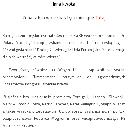
Inna kwota
Zobacz kto wparł nas tym miesiącu:
Tutaj
Kandydat europejskich socjalistów na szefa KE wyraził przekonanie, że
Polacy “chcą być Europejczykami i z dumą machać niebieską flagą z
żółtymi gwiazdami”. Dodał, że wierzy, iż Unia Europejska “reprezentuje
dla nich wartości, w które wierzą”.
– Zwyciężymy również na Węgrzech! — zapewnił w swoim
przemówieniu Timmermans, otrzymując od zgromadzonych
uczestników kongresu gromkie brawa.
W zjeździe brali udział m.in. premierzy Portugalii, Hiszpanii, Słowacji i
Malty – Antonio Costa, Pedro Sanchez, Peter Pellegrini i Joseph Muscat,
a także wysoka przedstawiciel UE do spraw zagranicznych i polityki
bezpieczeństwa Federica Mogherini oraz wiceprzewodniczący KE
Marosz Szefczovicz.