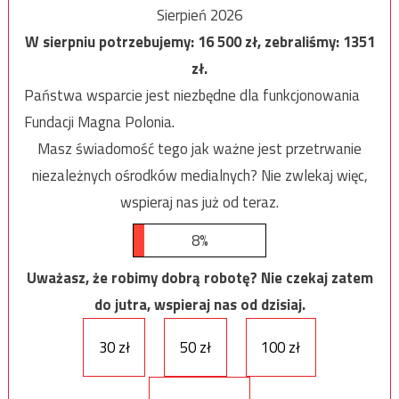
Sierpień 2026
W sierpniu potrzebujemy:
16 500
zł, zebraliśmy:
1351
zł.
Państwa wsparcie jest niezbędne dla funkcjonowania
Fundacji Magna Polonia.
Masz świadomość tego jak ważne jest przetrwanie
niezależnych ośrodków medialnych? Nie zwlekaj więc,
wspieraj nas już od teraz.
8%
Uważasz, że robimy dobrą robotę? Nie czekaj zatem
do jutra, wspieraj nas od dzisiaj.
30 zł
50 zł
100 zł