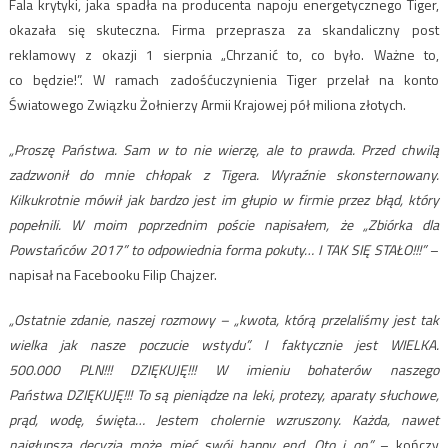
Fala krytyki, jaka spadła na producenta napoju energetycznego Tiger,
okazała się skuteczna. Firma przeprasza za skandaliczny post
reklamowy z okazji 1 sierpnia „Chrzanić to, co było. Ważne to,
co będzie!”. W ramach zadośćuczynienia Tiger przelał na konto
Światowego Związku Żołnierzy Armii Krajowej pół miliona złotych.
„Proszę Państwa. Sam w to nie wierzę, ale to prawda. Przed chwilą
zadzwonił do mnie chłopak z Tigera. Wyraźnie skonsternowany.
Kilkukrotnie mówił jak bardzo jest im głupio w firmie przez błąd, który
popełnili. W moim poprzednim poście napisałem, że „Zbiórka dla
Powstańców 2017” to odpowiednia forma pokuty… I TAK SIĘ STAŁO!!!”
–
napisał na Facebooku Filip Chajzer.
„Ostatnie zdanie, naszej rozmowy – „kwota, którą przelaliśmy jest tak
wielka jak nasze poczucie wstydu”. I faktycznie jest WIELKA.
500.000 PLN!!! DZIĘKUJĘ!!! W imieniu bohaterów naszego
Państwa DZIĘKUJĘ!!! To są pieniądze na leki, protezy, aparaty słuchowe,
prąd, wodę, święta… Jestem cholernie wzruszony. Każda, nawet
najgłupsza decyzja może mieć swój happy end. Oto i on”
– kończy