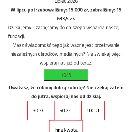
Lipiec 2026
W lipcu potrzebowaliśmy:
15 000
zł, zebraliśmy:
15
633,5
zł.
Dziękujemy! i zachęcamy do dalszego wsparcia naszej
fundacji.
Masz świadomość tego jak ważne jest przetrwanie
niezależnych ośrodków medialnych? Nie zwlekaj więc,
wspieraj nas już od teraz.
104%
Uważasz, że robimy dobrą robotę? Nie czekaj zatem
do jutra, wspieraj nas od dzisiaj.
30 zł
50 zł
100 zł
Inna kwota