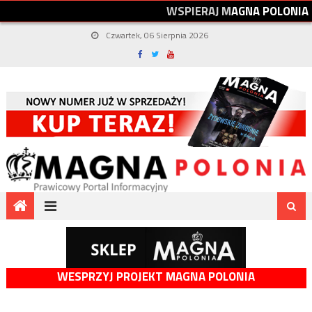
W
S
P
I
E
R
A
J
M
A
G
N
A
P
O
L
O
N
I
A
Czwartek, 06 Sierpnia 2026
WESPRZYJ PROJEKT MAGNA POLONIA