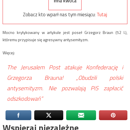
Inna kwota
Zobacz kto wparł nas tym miesiącu:
Tutaj
Mocno krytykowany w artykule jest poseł Grzegorz Braun (52 l.),
któremu przypisuje się agresywny antysemityzm.
Więcej:
The Jerusalem Post atakuje Konfederację i
Grzegorza Brauna! „Obudzili polski
antysemityzm. Nie pozwalają PiS zapłacić
odszkodowań”
Wspieraj niezależne