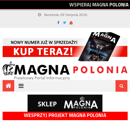
W
S
P
I
E
R
A
J
M
A
G
N
A
P
O
L
O
N
I
A
Niedziela, 09 Sierpnia 2026
WESPRZYJ PROJEKT MAGNA POLONIA