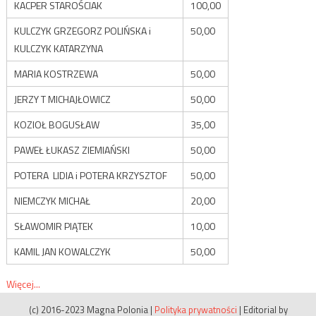
KACPER STAROŚCIAK
100,00
KULCZYK GRZEGORZ POLIŃSKA i
50,00
KULCZYK KATARZYNA
MARIA KOSTRZEWA
50,00
JERZY T MICHAJŁOWICZ
50,00
KOZIOŁ BOGUSŁAW
35,00
PAWEŁ ŁUKASZ ZIEMIAŃSKI
50,00
POTERA LIDIA i POTERA KRZYSZTOF
50,00
NIEMCZYK MICHAŁ
20,00
SŁAWOMIR PIĄTEK
10,00
KAMIL JAN KOWALCZYK
50,00
Więcej...
(c) 2016-2023 Magna Polonia
|
Polityka prywatności
|
Editorial by