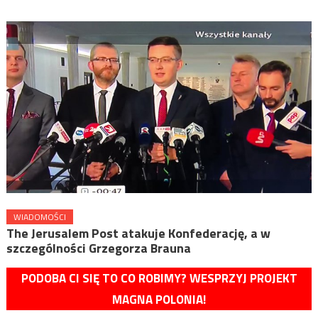
WIADOMOŚCI
The Jerusalem Post atakuje Konfederację, a w
szczególności Grzegorza Brauna
PODOBA CI SIĘ TO CO ROBIMY? WESPRZYJ PROJEKT
MAGNA POLONIA!