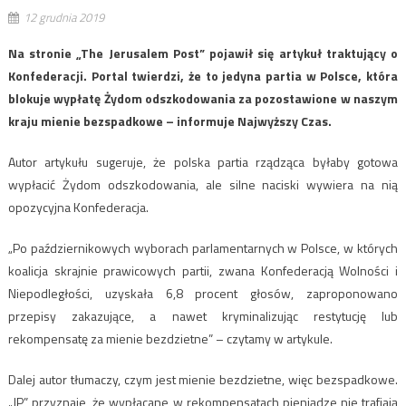
12 grudnia 2019
Na stronie „The Jerusalem Post” pojawił się artykuł traktujący o
Konfederacji. Portal twierdzi, że to jedyna partia w Polsce, która
blokuje wypłatę Żydom odszkodowania za pozostawione w naszym
kraju mienie bezspadkowe – informuje Najwyższy Czas.
Autor artykułu sugeruje, że polska partia rządząca byłaby gotowa
wypłacić Żydom odszkodowania, ale silne naciski wywiera na nią
opozycyjna Konfederacja.
„Po październikowych wyborach parlamentarnych w Polsce, w których
koalicja skrajnie prawicowych partii, zwana Konfederacją Wolności i
Niepodległości, uzyskała 6,8 procent głosów, zaproponowano
przepisy zakazujące, a nawet kryminalizując restytucję lub
rekompensatę za mienie bezdzietne” – czytamy w artykule.
Dalej autor tłumaczy, czym jest mienie bezdzietne, więc bezspadkowe.
„JP” przyznaje, że wypłacane w rekompensatach pieniądze nie trafiają