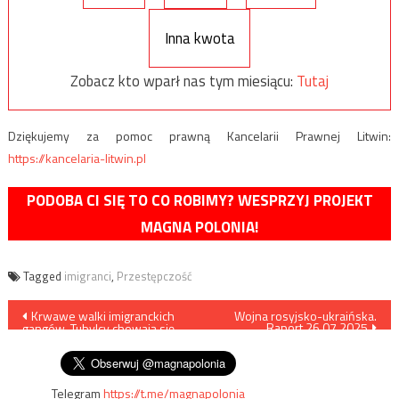
Inna kwota
Zobacz kto wparł nas tym miesiącu:
Tutaj
Dziękujemy za pomoc prawną Kancelarii Prawnej Litwin:
https://kancelaria-litwin.pl
PODOBA CI SIĘ TO CO ROBIMY? WESPRZYJ PROJEKT
MAGNA POLONIA!
Tagged
imigranci
,
Przestępczość
Nawigacja
Krwawe walki imigranckich
Wojna rosyjsko-ukraińska.
Raport 26.07.2025
gangów. Tubylcy chowają się
wpisu
po domach
Telegram
https://t.me/magnapolonia