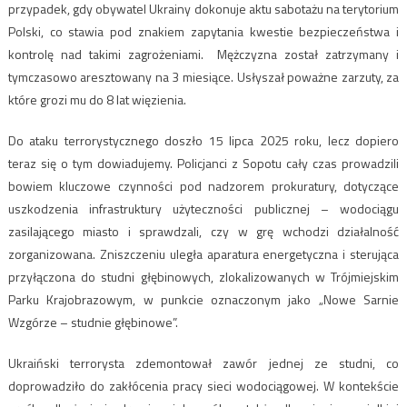
przypadek, gdy obywatel Ukrainy dokonuje aktu sabotażu na terytorium
Polski, co stawia pod znakiem zapytania kwestie bezpieczeństwa i
kontrolę nad takimi zagrożeniami.
Mężczyzna został zatrzymany i
tymczasowo aresztowany na 3 miesiące. Usłyszał poważne zarzuty, za
które grozi mu do 8 lat więzienia.
Do ataku terrorystycznego doszło 15 lipca 2025 roku, lecz dopiero
teraz się o tym dowiadujemy. Policjanci z Sopotu cały czas prowadzili
bowiem kluczowe czynności pod nadzorem prokuratury, dotyczące
uszkodzenia infrastruktury użyteczności publicznej – wodociągu
zasilającego miasto i sprawdzali, czy w grę wchodzi działalność
zorganizowana. Zniszczeniu uległa aparatura energetyczna i sterująca
przyłączona do studni głębinowych, zlokalizowanych w Trójmiejskim
Parku Krajobrazowym, w punkcie oznaczonym jako „Nowe Sarnie
Wzgórze – studnie głębinowe”.
Ukraiński terrorysta zdemontował zawór jednej ze studni, co
doprowadziło do zakłócenia pracy sieci wodociągowej. W kontekście