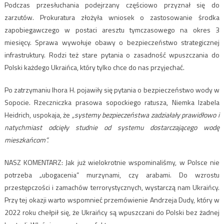
Podczas przesłuchania podejrzany częściowo przyznał się do
zarzutów. Prokuratura złożyła wniosek o zastosowanie środka
zapobiegawczego w postaci aresztu tymczasowego na okres 3
miesięcy. Sprawa wywołuje obawy o bezpieczeństwo strategicznej
infrastruktury. Rodzi też stare pytania o zasadność wpuszczania do
Polski każdego Ukraińca, który tylko chce do nas przyjechać.
Po zatrzymaniu Ihora H. pojawiły się pytania o bezpieczeństwo wody w
Sopocie. Rzeczniczka prasowa sopockiego ratusza, Niemka Izabela
Heidrich, uspokaja, że
„systemy bezpieczeństwa zadziałały prawidłowo i
natychmiast odcięły studnie od systemu dostarczającego wodę
mieszkańcom”.
NASZ KOMENTARZ: Jak już wielokrotnie wspominaliśmy, w Polsce nie
potrzeba „ubogacenia” murzynami, czy arabami. Do wzrostu
przestępczości i zamachów terrorystycznych, wystarczą nam Ukraińcy.
Przy tej okazji warto wspomnieć przemówienie Andrzeja Dudy, który w
2022 roku chełpił się, że Ukraińcy są wpuszczani do Polski bez żadnej