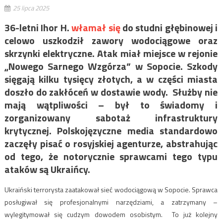
25 lipca 2025
36-letni Ihor H.
włamał się
do studni głębinowej i
celowo uszkodził zawory wodociągowe oraz
skrzynki elektryczne. Atak miał miejsce w rejonie
„Nowego Sarnego Wzgórza” w Sopocie. Szkody
sięgają kilku tysięcy złotych, a w części miasta
doszło do zakłóceń w dostawie wody.
Służby nie
mają wątpliwości – był to świadomy i
zorganizowany sabotaż infrastruktury
krytycznej. Polskojęzyczne media standardowo
zaczęły pisać o rosyjskiej agenturze, abstrahując
od tego, że notorycznie sprawcami tego typu
ataków są Ukraińcy.
Ukraiński terrorysta zaatakował sieć wodociągową w Sopocie.
Sprawca
posługiwał się profesjonalnymi narzędziami, a zatrzymany –
wylegitymował się cudzym dowodem osobistym.
To już kolejny