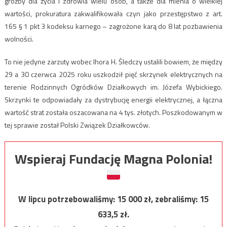
groźby dla życia i zdrowia wielu osób, a także dla mienia o wielkiej
wartości, prokuratura zakwalifikowała czyn jako przestępstwo z art.
165 § 1 pkt 3 kodeksu karnego – zagrożone karą do 8 lat pozbawienia
wolności.
To nie jedyne zarzuty wobec Ihora H. Śledczy ustalili bowiem, że między
29 a 30 czerwca 2025 roku uszkodził pięć skrzynek elektrycznych na
terenie Rodzinnych Ogródków Działkowych im. Józefa Wybickiego.
Skrzynki te odpowiadały za dystrybucję energii elektrycznej, a łączna
wartość strat została oszacowana na 4 tys. złotych. Poszkodowanym w
tej sprawie został Polski Związek Działkowców.
Wspieraj Fundację Magna Polonia!
W lipcu potrzebowaliśmy:
15 000
zł, zebraliśmy:
15
633,5
zł.