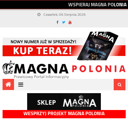
W
S
P
I
E
R
A
J
M
A
G
N
A
P
O
L
O
N
I
A
Czwartek, 06 Sierpnia 2026
WESPRZYJ PROJEKT MAGNA POLONIA