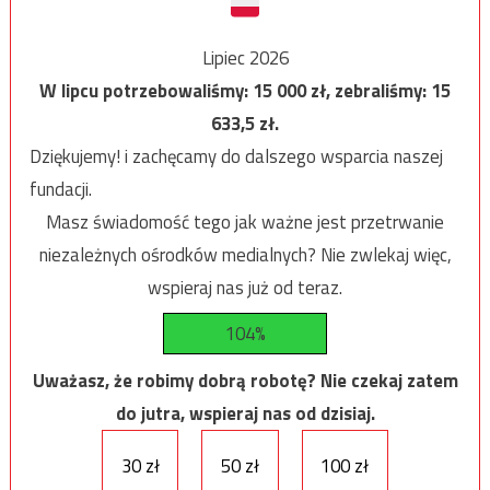
Lipiec 2026
W lipcu potrzebowaliśmy:
15 000
zł, zebraliśmy:
15
633,5
zł.
Dziękujemy! i zachęcamy do dalszego wsparcia naszej
fundacji.
Masz świadomość tego jak ważne jest przetrwanie
niezależnych ośrodków medialnych? Nie zwlekaj więc,
wspieraj nas już od teraz.
104%
Uważasz, że robimy dobrą robotę? Nie czekaj zatem
do jutra, wspieraj nas od dzisiaj.
30 zł
50 zł
100 zł