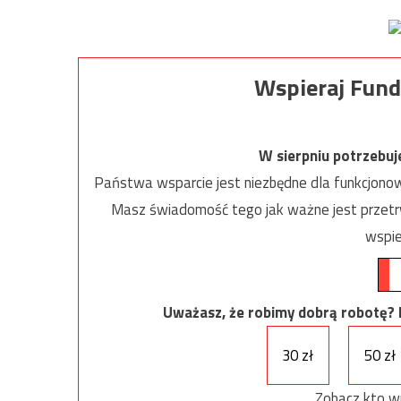
Wspieraj Fund
W sierpniu potrzebu
Państwa wsparcie jest niezbędne dla funkcjonow
Masz świadomość tego jak ważne jest przetrw
wspie
Uważasz, że robimy dobrą robotę? Ni
30 zł
50 zł
Zobacz kto w