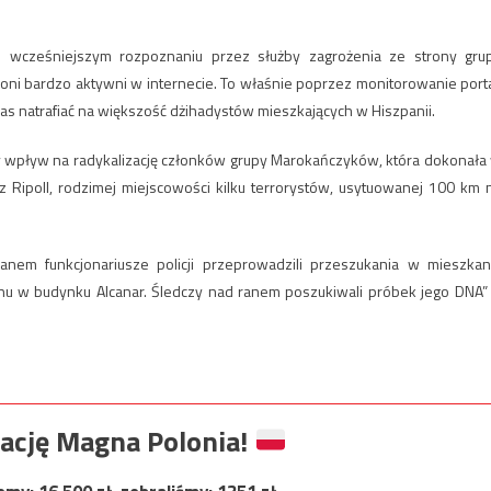
e wcześniejszym rozpoznaniu przez służby zagrożenia ze strony gru
 oni bardzo aktywni w internecie. To właśnie poprzez monitorowanie porta
s natrafiać na większość dżihadystów mieszkających w Hiszpanii.
 wpływ na radykalizację członków grupy Marokańczyków, która dokonała
z Ripoll, rodzimej miejscowości kilku terrorystów, usytuowanej 100 km 
ranem funkcjonariusze policji przeprowadzili przeszukania w mieszkan
hu w budynku Alcanar. Śledczy nad ranem poszukiwali próbek jego DNA”
ację Magna Polonia!