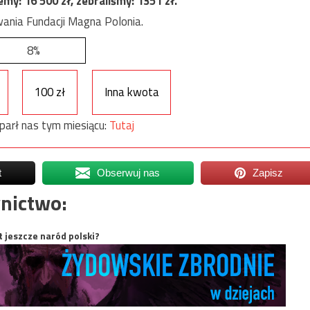
jemy:
16 500
zł, zebraliśmy:
1351
zł.
ania Fundacji Magna Polonia.
8%
100 zł
Inna kwota
parł nas tym miesiącu:
Tutaj
t
Obserwuj nas
Zapisz
nictwo:
t jeszcze naród polski?