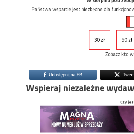
W sierpniu potrzebu
Państwa wsparcie jest niezbędne dla funkcjonow
30 zł
50 zł
Zobacz kto w
Udostępnij na FB
Twee
Wspieraj niezależne wydaw
Czy jes