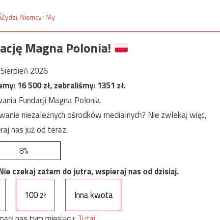
ację Magna Polonia!
Sierpień 2026
jemy:
16 500
zł, zebraliśmy:
1351
zł.
ania Fundacji Magna Polonia.
anie niezależnych ośrodków medialnych? Nie zwlekaj więc,
raj nas już od teraz.
8%
e czekaj zatem do jutra, wspieraj nas od dzisiaj.
100 zł
Inna kwota
parł nas tym miesiącu:
Tutaj