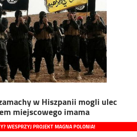
 zamachy w Hiszpanii mogli ulec
wem miejscowego imama
MY? WESPRZYJ PROJEKT MAGNA POLONIA!