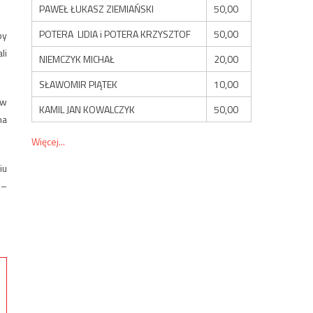
PAWEŁ ŁUKASZ ZIEMIAŃSKI
50,00
POTERA LIDIA i POTERA KRZYSZTOF
50,00
py
li
NIEMCZYK MICHAŁ
20,00
SŁAWOMIR PIĄTEK
10,00
 w
KAMIL JAN KOWALCZYK
50,00
na
Więcej...
iu
 –