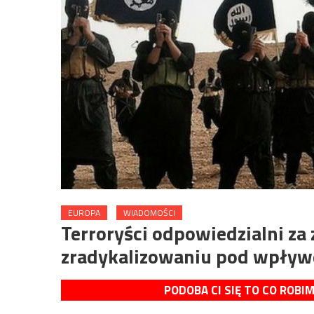
EUROPA
WIADOMOŚCI
Terroryści odpowiedzialni za
zradykalizowaniu pod wpły
PODOBA CI SIĘ TO CO ROBI