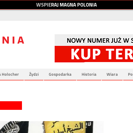
W
S
P
I
E
R
A
J
M
A
G
N
A
P
O
L
O
N
I
A
& Holocher
Żydzi
Gospodarka
Historia
Wiara
Po