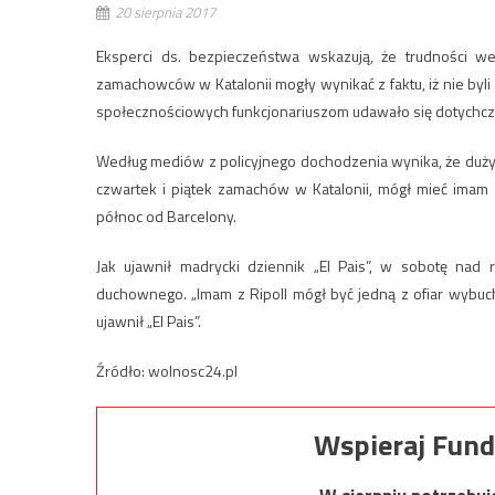
20 sierpnia 2017
Eksperci ds. bezpieczeństwa wskazują, że trudności w
zamachowców w Katalonii mogły wynikać z faktu, iż nie byli
społecznościowych funkcjonariuszom udawało się dotychcza
Według mediów z policyjnego dochodzenia wynika, że duży
czwartek i piątek zamachów w Katalonii, mógł mieć imam 
północ od Barcelony.
Jak ujawnił madrycki dziennik „El Pais”, w sobotę nad 
duchownego. „Imam z Ripoll mógł być jedną z ofiar wybuc
ujawnił „El Pais”.
Źródło: wolnosc24.pl
Wspieraj Fund