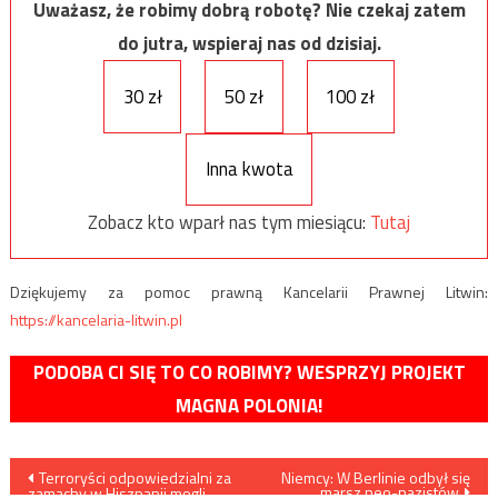
Uważasz, że robimy dobrą robotę? Nie czekaj zatem
do jutra, wspieraj nas od dzisiaj.
30 zł
50 zł
100 zł
Inna kwota
Zobacz kto wparł nas tym miesiącu:
Tutaj
Dziękujemy za pomoc prawną Kancelarii Prawnej Litwin:
https://kancelaria-litwin.pl
PODOBA CI SIĘ TO CO ROBIMY? WESPRZYJ PROJEKT
MAGNA POLONIA!
Nawigacja
Terroryści odpowiedzialni za
Niemcy: W Berlinie odbył się
marsz neo-nazistów
zamachy w Hiszpanii mogli