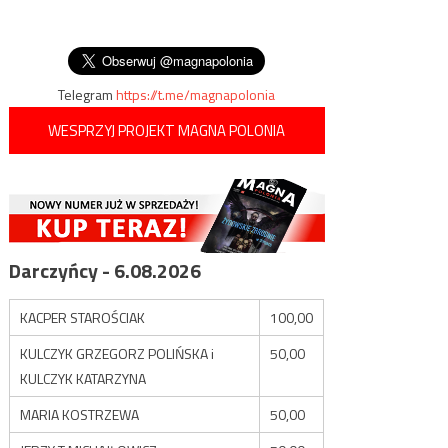
wpisu
ulec zradykalizowaniu pod
wpływem miejscowego
imama
Telegram
https://t.me/magnapolonia
WESPRZYJ PROJEKT MAGNA POLONIA
Darczyńcy - 6.08.2026
KACPER STAROŚCIAK
100,00
KULCZYK GRZEGORZ POLIŃSKA i
50,00
KULCZYK KATARZYNA
MARIA KOSTRZEWA
50,00