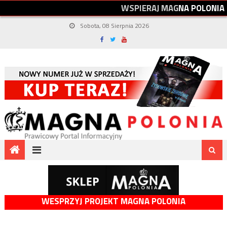
W
S
P
I
E
R
A
J
M
A
G
N
A
P
O
L
O
N
I
A
Sobota, 08 Sierpnia 2026
WESPRZYJ PROJEKT MAGNA POLONIA