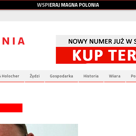
W
S
P
I
E
R
A
J
M
A
G
N
A
P
O
L
O
N
I
A
& Holocher
Żydzi
Gospodarka
Historia
Wiara
Po