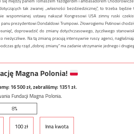
wały się między panem Tomaszem Yazdgerdim i ambasadorem Chodorowicz
otyczących tak zwanej „własności bezdziedzicznej”, to trzeba będzie 
nie wspomnianej ustawy nakazał Kongresowi USA zimny ruski czekis
jej panu prezydentowi Dondaldowi Trumpowi. Złowrogiemu Putinowi chodzi
osunięć, doprowadzić do zmiany dotychczasowego, życzliwego stanowis
 nieżyczliwe. Na tą zmianą pracują intensywnie ruscy agenci, nagłaśniaj
podczas gdy rząd „dobrej zmiany” ma zadanie utrzymanie jednego i drugie
ację Magna Polonia!
jemy:
16 500
zł, zebraliśmy:
1351
zł.
ania Fundacji Magna Polonia.
8%
100 zł
Inna kwota