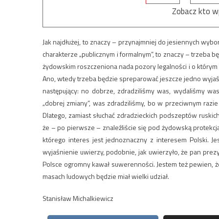
Zobacz kto w
Jak najdłużej, to znaczy – przynajmniej do jesiennych wybo
charakterze „publicznym i formalnym”, to znaczy – trzeb
żydowskim roszczeniona nada pozory legalności i o którym
Ano, wtedy trzeba będzie spreparować jeszcze jedno wyj
następujący: no dobrze, zdradziliśmy was, wydaliśmy was
„dobrej zmiany”, was zdradziliśmy, bo w przeciwnym razi
Dlatego, zamiast słuchać zdradzieckich podszeptów ruskich
że – po pierwsze – znaleźliście się pod żydowską protekcj
którego interes jest jednoznaczny z interesem Polski.
wyjaśnienie uwierzy, podobnie, jak uwierzyło, że pan prezy
Polsce ogromny kawał suwerenności. Jestem też pewien, ż
masach ludowych będzie miał wielki udział.
Stanisław Michalkiewicz