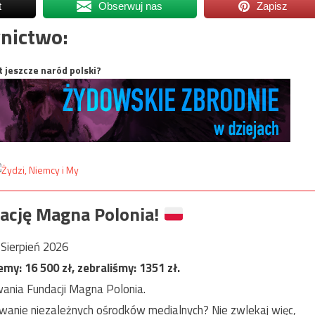
t
Obserwuj nas
Zapisz
nictwo:
t jeszcze naród polski?
ację Magna Polonia!
Sierpień 2026
jemy:
16 500
zł, zebraliśmy:
1351
zł.
ania Fundacji Magna Polonia.
anie niezależnych ośrodków medialnych? Nie zwlekaj więc,