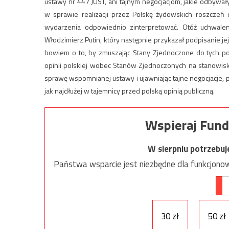
ustawy nr 447 JUST, ani tajnym negocjacjom, jakie odby
w sprawie realizacji przez Polskę żydowskich roszczeń d
wydarzenia odpowiednio zinterpretować. Otóż uchwale
Włodzimierz Putin, który następnie przykazał podpisanie 
bowiem o to, by zmuszając Stany Zjednoczone do tych p
opinii polskiej wobec Stanów Zjednoczonych na stanowisko
sprawę wspomnianej ustawy i ujawniając tajne negocjacje, 
jak najdłużej w tajemnicy przed polską opinią publiczną.
Wspieraj Fund
W sierpniu potrzebu
Państwa wsparcie jest niezbędne dla funkcjonow
30 zł
50 zł