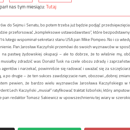
parł nas tym miesiącu:
Tutaj
rów do Sejmu i Senatu, bo potem trzeba już będzie podjąć przedsięwzięcia
a będzie przeforsować „kompleksowe ustawodawstwo”, które bezpodstawn
 14 lutego wspominał sekretarz stanu USA pan Mike Pompeo. No i co wted
aśnienie. Pan Jarosław Kaczyński przemówi do swoich wyznawców w spos
 na pastwę żydowskiej okupacji – ale to dobrze, że to właśnie my, ob
e musiałby zdradzić was Donald Tusk na czele obozu zdrady i zaprzaństw
 agentów i narzekać, powinniście się radować i uważać się za szczęściarz
ą, a po drugie – że ten sukces zawdzięczacie nam, obozowi „dobrej zmiany
 Jestem pewien, że bardzo wielu wyznawców Jarosława Kaczyńskiego w 
dent Lech Kaczyński „musiał” ratyfikować traktat lizboński, który amputow
e pan redaktor Tomasz Sakiewicz w upowszechnieniu tej wiary w szeroki