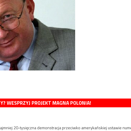
MY? WESPRZYJ PROJEKT MAGNA POLONIA!
najmniej 20-tysięczna demonstracja przeciwko amerykańskiej ustawie num