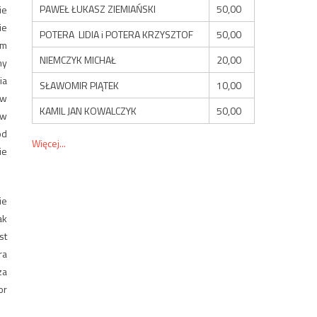
PAWEŁ ŁUKASZ ZIEMIAŃSKI
50,00
ie
ie
POTERA LIDIA i POTERA KRZYSZTOF
50,00
ym
NIEMCZYK MICHAŁ
20,00
my
ia
SŁAWOMIR PIĄTEK
10,00
aw
KAMIL JAN KOWALCZYK
50,00
 w
od
Więcej...
ie
ie
ak
st
ra
za
or