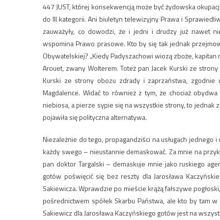
447 JUST, której konsekwencją może być żydowska okupacj
do III kategorii. Ani biuletyn telewizyjny Prawa i Sprawiedl
zauważyły, co dowodzi, że i jedni i drudzy już nawet n
wspomina Prawo prasowe. Kto by się tak jednak przejmowa
Obywatelskiej? „Kiedy Padyszachowi wiozą zboże, kapitan ni
Arouet, zwany Wolterem. Toteż pan Jacek Kurski ze stron
Kurski ze strony obozu zdrady i zaprzaństwa, zgodnie
Magdalence. Widać to również z tym, że chociaż obydwa 
niebiosa, a pierze sypie się na wszystkie strony, to jednak z
pojawiła się polityczna alternatywa.
Niezależnie do tego, propagandziści na usługach jednego i 
każdy swego – nieustannie demaskować. Za mnie na przykła
pan doktor Targalski – demaskuje mnie jako ruskiego agen
gotów poświęcić się bez reszty dla Jarosława Kaczyńskie
Sakiewicza. Wprawdzie po mieście krążą fałszywe pogłoski,
pośrednictwem spółek Skarbu Państwa, ale kto by tam w t
Sakiewicz dla Jarosława Kaczyńskiego gotów jest na wszys