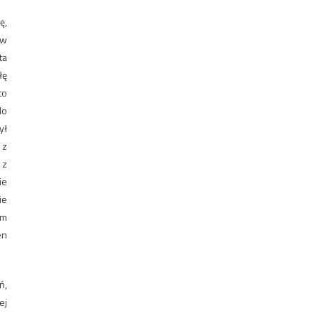
ę,
 w
ta
łę
to
do
ył
 z
 z
ie
ie
ym
en
ń,
ej