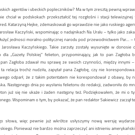
uskich agentów i ubeckich popleczników? Ma w tym zresztą pewną wpraw
e chciał w podskokach przekształcić tej rozgłośni i stacji telewizyjnej
ą red. Katarzyną Hejke, zdemaskowali go wprawdzie nie jako ruskiego agen
rosław Kaczyński, wspominając o nadajnikach Na Uralu – tylko jako zaka
st służyć jednosci moralno-politycznej narodu pod przewodnictwem Par… – 
ie Jarosława Kaczyńskiego. Takie zarzuty zostały wysunięte w donosie 
dla „Gazety Polskiej” felieton, przypominający, jak to pan Zagłoba b
 pan Zagłoba zdawał mu sprawę ze swoich czynności, między innymi –
 ta relacja trochż nudziła, zapytał pana Zagłobę, czy nie korespondowa
ywego odparł, że z takim potentatem nie korespondował z obawy, by n
ska. Następnego dnia po wysłaniu felietonu do redakcji, zadwoniła do mn
ieton już się nie ukaże i żaden następny też. Podziękowałem, że mi o t
ępnego. Wspominam o tym, by pokazać, że pan redaktor Sakiewicz zaczął t
ego słowa, więc pewnie już wkrótce usłyszymy nową wersję wydarze
kiego. Ponieważ nie bardzo można zaprzeczyć ani istnieniu amerykański