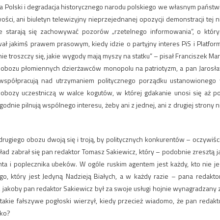
a Polski i degradacja historycznego narodu polskiego we własnym państw
iwości, ani biuletyn telewizyjny nieprzejednanej opozycji demonstracji tej n
ie starają się zachowywać pozorów „rzetelnego informowania”, o któr
ł jakimś prawem prasowym, kiedy idzie o partyjny interes PiS i Platfor
e troszczy się, jakie wygody mają myszy na statku” – pisał Franciszek Mar
y obozu płomiennych dzierżawców monopolu na patriotyzm, a pan Jarosł
 współpracują nad utrzymaniem politycznego porządku ustanowionego
obozy uczestniczą w walce kogutów, w której gdakanie unosi się aż p
godnie pilnują wspólnego interesu, żeby ani z jednej, ani z drugiej strony n
drugiego obozu dwoją się i troją, by politycznych konkurentów – oczywiśc
d zabrał się pan redaktor Tomasz Sakiewicz, który – podobnie zresztą j
ta i poplecznika ubeków. W ogóle ruskim agentem jest każdy, kto nie je
go, który jest Jedyną Nadzieją Białych, a w każdy razie – pana redakto
 jakoby pan redaktor Sakiewicz był za swoje usługi hojnie wynagradzany 
akie fałszywe pogłoski wierzył, kiedy przecież wiadomo, że pan redakt
tko?