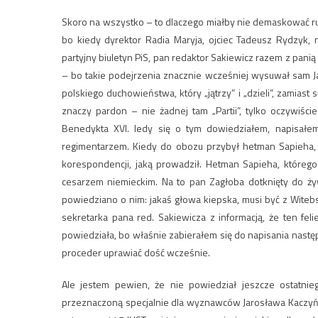
Skoro na wszystko – to dlaczego miałby nie demaskować r
bo kiedy dyrektor Radia Maryja, ojciec Tadeusz Rydzyk, ni
partyjny biuletyn PiS, pan redaktor Sakiewicz razem z pani
– bo takie podejrzenia znacznie wcześniej wysuwał sam Ja
polskiego duchowieństwa, który „jątrzy” i „dzieli”, zamia
znaczy pardon – nie żadnej tam „Partii”, tylko oczywiśc
Benedykta XVI. Iedy się o tym dowiedziałem, napisałem 
regimentarzem. Kiedy do obozu przybył hetman Sapieha,
korespondencji, jaką prowadził. Hetman Sapieha, którego
cesarzem niemieckim. Na to pan Zagłoba dotknięty do ż
powiedziano o nim: jakaś głowa kiepska, musi być z Witeb
sekretarka pana red. Sakiewicza z informacją, że ten fel
powiedziała, bo właśnie zabierałem się do napisania nast
proceder uprawiać dość wcześnie.
Ale jestem pewien, że nie powiedział jeszcze ostatni
przeznaczoną specjalnie dla wyznawców Jarosława Kaczyńs