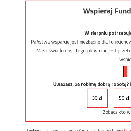
Wspieraj Fund
W sierpniu potrzebu
Państwa wsparcie jest niezbędne dla funkcjonow
Masz świadomość tego jak ważne jest przetrw
wspie
Uważasz, że robimy dobrą robotę? Ni
30 zł
50 zł
Zobacz kto w
Dziękujemy za pomoc prawną Kancelarii Prawnej Litwin:
http