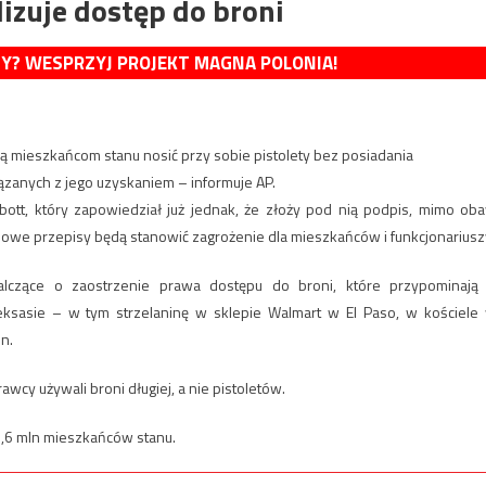
lizuje dostęp do broni
MY? WESPRZYJ PROJEKT MAGNA POLONIA!
ą mieszkańcom stanu nosić przy sobie pistolety bez posiadania
anych z jego uzyskaniem – informuje AP.
ott, który zapowiedział już jednak, że złoży pod nią podpis, mimo ob
nowe przepisy będą stanowić zagrożenie dla mieszkańców i funkcjonariusz
alczące o zaostrzenie prawa dostępu do broni, które przypominają
 Teksasie – w tym strzelaninę w sklepie Walmart w El Paso, w kościele
n.
cy używali broni długiej, a nie pistoletów.
1,6 mln mieszkańców stanu.