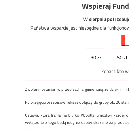
Wspieraj Fund
W sierpniu potrzebu
Państwa wsparcie jest niezbędne dla funkcjonow
30 zł
50 zł
Zobacz kto w
Zwolennicy zmian w przepisach argumentują, że dzięki nim T
Po przyjęciu przepisów Teksas dołączy do grupy ok. 20 stan
Ustawa, która trafiła na biurko Abbotta, umożliwi każdej 
wyłączone z tego będą jedynie osoby skazane za przestęp