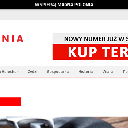
W
S
P
I
E
R
A
J
M
A
G
N
A
P
O
L
O
N
I
A
& Holocher
Żydzi
Gospodarka
Historia
Wiara
Po