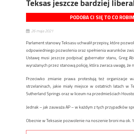
Teksas jeszcze bardziej libera
PODOBA CI SIĘ TO CO ROBI
26 maja 2021
Parlament stanowy Teksasu uchwalił przepisy, które pozwol
odpowiedniego pozwolenia oraz spełnienia warunków związ
Ustawę musi jeszcze podpisać gubernator stanu, Greg Abb
wyrażanych przez stanową policję, która zwraca uwagę, że 
Przeciwko zmianie prawa protestują też organizacje w
strzelaninach, jakie miały miejsce w ostatnich latach w
Sutherland Springs oraz w liceum na przedmieściach Housto
Jednak – jak zauważa AP – w każdym z tych przypadków spraw
Obecnie w Teksasie pozwolenie na noszenie broni ma ok. 