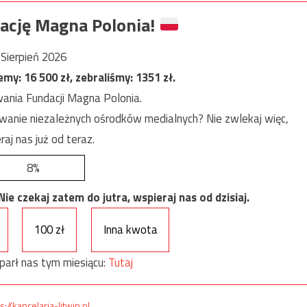
ację Magna Polonia!
Sierpień 2026
jemy:
16 500
zł, zebraliśmy:
1351
zł.
ania Fundacji Magna Polonia.
anie niezależnych ośrodków medialnych? Nie zwlekaj więc,
raj nas już od teraz.
8%
e czekaj zatem do jutra, wspieraj nas od dzisiaj.
100 zł
Inna kwota
parł nas tym miesiącu:
Tutaj
s://kancelaria-litwin.pl