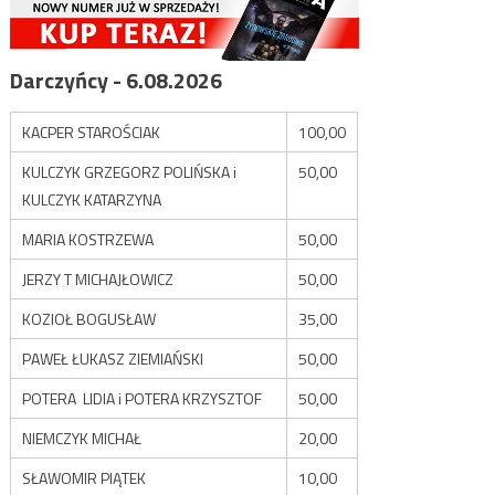
Darczyńcy - 6.08.2026
KACPER STAROŚCIAK
100,00
KULCZYK GRZEGORZ POLIŃSKA i
50,00
KULCZYK KATARZYNA
MARIA KOSTRZEWA
50,00
JERZY T MICHAJŁOWICZ
50,00
KOZIOŁ BOGUSŁAW
35,00
PAWEŁ ŁUKASZ ZIEMIAŃSKI
50,00
POTERA LIDIA i POTERA KRZYSZTOF
50,00
NIEMCZYK MICHAŁ
20,00
SŁAWOMIR PIĄTEK
10,00