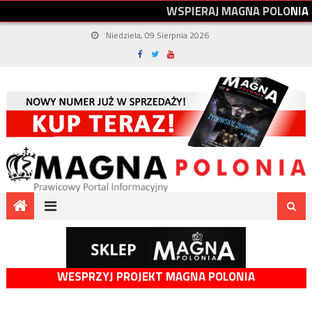
W
S
P
I
E
R
A
J
M
A
G
N
A
P
O
L
O
N
I
A
Niedziela, 09 Sierpnia 2026
WESPRZYJ PROJEKT MAGNA POLONIA