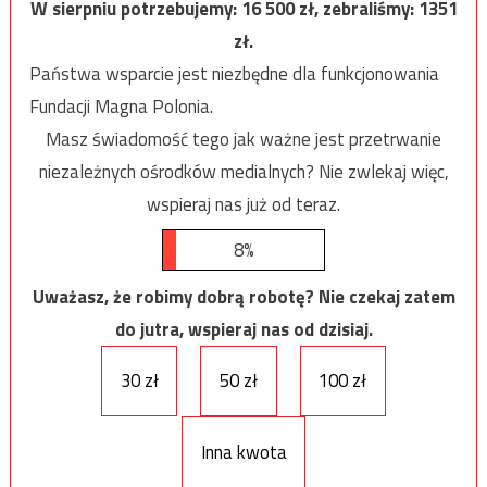
W sierpniu potrzebujemy:
16 500
zł, zebraliśmy:
1351
zł.
Państwa wsparcie jest niezbędne dla funkcjonowania
Fundacji Magna Polonia.
Masz świadomość tego jak ważne jest przetrwanie
niezależnych ośrodków medialnych? Nie zwlekaj więc,
wspieraj nas już od teraz.
8%
Uważasz, że robimy dobrą robotę? Nie czekaj zatem
do jutra, wspieraj nas od dzisiaj.
30 zł
50 zł
100 zł
Inna kwota