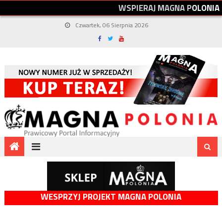
W
S
P
I
E
R
A
J
M
A
G
N
A
P
O
L
O
N
I
A
Czwartek, 06 Sierpnia 2026
WESPRZYJ PROJEKT MAGNA POLONIA