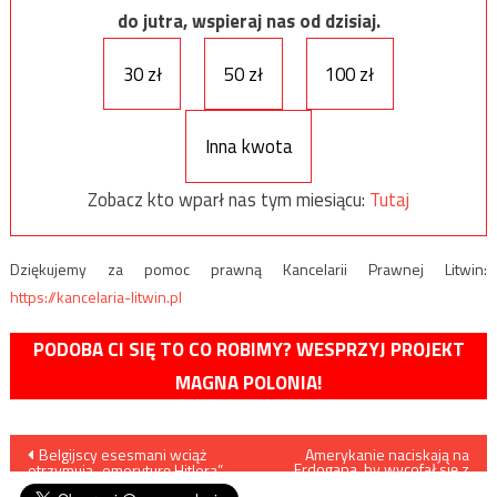
do jutra, wspieraj nas od dzisiaj.
30 zł
50 zł
100 zł
Inna kwota
Zobacz kto wparł nas tym miesiącu:
Tutaj
Dziękujemy za pomoc prawną Kancelarii Prawnej Litwin:
https://kancelaria-litwin.pl
PODOBA CI SIĘ TO CO ROBIMY? WESPRZYJ PROJEKT
MAGNA POLONIA!
Nawigacja
Belgijscy esesmani wciąż
Amerykanie naciskają na
Erdogana, by wycofał się z
otrzymują „emeryturę Hitlera”
zakupu systemów S-400 i