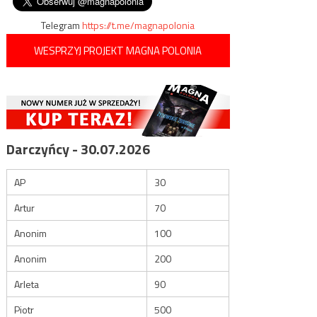
wpisu
kupił Patrioty
Telegram
https://t.me/magnapolonia
WESPRZYJ PROJEKT MAGNA POLONIA
Darczyńcy - 30.07.2026
AP
30
Artur
70
Anonim
100
Anonim
200
Arleta
90
Piotr
500