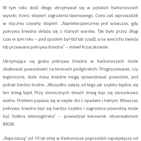
W tym roku dość długo utrzymywał się w polskich Karkonoszach
wysoki, trzeci, stopień zagrożenia lawinowego. Czesi zaś wprowadzili
w styczniu czwarty stopień. „Najniebezpieczniej jest wówczas, gdy
pokrywa śnieżna składa się z różnych warstw. Tak było przez długi
czas w tym roku – pod spodem był lód lub szadź, a na wierzchu świeża
lub przewiana pokrywa śnieżna” – mówił Krzaczkowski.
Utrzymująca się gruba pokrywa śnieżna w Karkonoszach może
skutkować powodziami na terenach podgórskich. Prognozowanie, czy
tegoroczne, duże masy śnieżne mogą spowodować powodzie, jest
jednak bardzo trudne. „Wszystko zależy od tego jak szybko będzie się
ten śnieg topił. Przy słonecznych dniach śnieg topi się stosunkowo
wolno. Problem pojawia się w ciepłe dni z opadami i halnym. Wówczas
pokrywa śnieżna topi się bardzo szybko i zagrożona powodzią może
być Kotlina Jeleniogórska” – powiedział kierownik obserwatorium
IMGW.
„Najsroższą” od 10 lat zimę w Karkonosze poprzedził najcieplejszy od