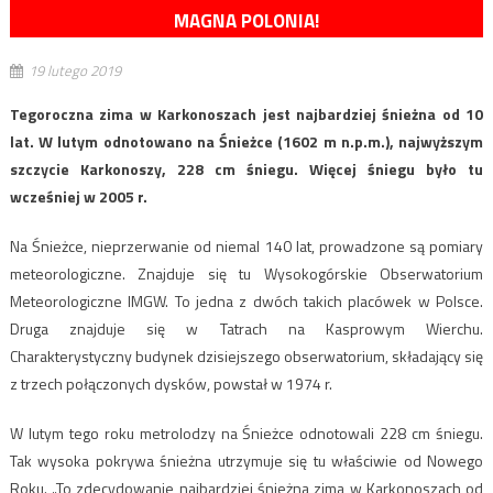
MAGNA POLONIA!
19 lutego 2019
Tegoroczna zima w Karkonoszach jest najbardziej śnieżna od 10
lat. W lutym odnotowano na Śnieżce (1602 m n.p.m.), najwyższym
szczycie Karkonoszy, 228 cm śniegu. Więcej śniegu było tu
wcześniej w 2005 r.
Na Śnieżce, nieprzerwanie od niemal 140 lat, prowadzone są pomiary
meteorologiczne. Znajduje się tu Wysokogórskie Obserwatorium
Meteorologiczne IMGW. To jedna z dwóch takich placówek w Polsce.
Druga znajduje się w Tatrach na Kasprowym Wierchu.
Charakterystyczny budynek dzisiejszego obserwatorium, składający się
z trzech połączonych dysków, powstał w 1974 r.
W lutym tego roku metrolodzy na Śnieżce odnotowali 228 cm śniegu.
Tak wysoka pokrywa śnieżna utrzymuje się tu właściwie od Nowego
Roku. „To zdecydowanie najbardziej śnieżna zima w Karkonoszach od