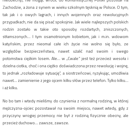
Zachodzie, a żona z synem w wieku szkolnym tęsknią w Polsce. O tym,
tak jak i o owych lagrach, i innych wojennych oraz rewolucyjnych
przypadkach, nie da się pisać spokojnie. Jak wiele najlepszych polskich
rodzin zostało w takie oto sposoby rozdartych, zniszczonych,
stłamszonych… I tym osamotnionym kobietom, jak i m.in. wdowom
katyńskim, przez nieomal całe ich życie nie wolno się było, ze
względów bezpieczeństwa, nawet użalić nad swoim i swego
potomstwa ciężkim losem. Ale… w „Cwale” jest też przecież wesoła i
dzielna ciotka, choć i ona ciężko doświadczona przez rewolucję i wojnę,
to jednak „rozładowuje sytuację”, a siostrzeńcowi, ryzykując, umożliwia
nawet… zamienienie z jego ojcem kilku słów przez telefon. Tylko kilku…
i aż kilku.
No bo tam i wtedy mieliśmy do czynienia z normalną rodziną, w której
mężczyzna-ojciec pozostawał na swoim miejscu, nawet wtedy, gdy z
przyczyny wrogiej przemocy nie był z rodziną fizycznie obecny, ale
przecież duchowo… zawsze, zawsze.