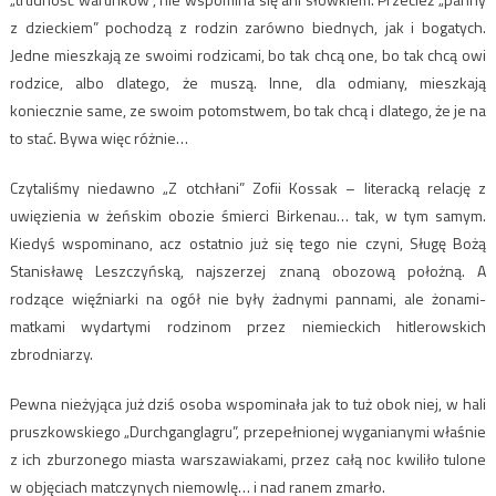
z dzieckiem” pochodzą z rodzin zarówno biednych, jak i bogatych.
Jedne mieszkają ze swoimi rodzicami, bo tak chcą one, bo tak chcą owi
rodzice, albo dlatego, że muszą. Inne, dla odmiany, mieszkają
koniecznie same, ze swoim potomstwem, bo tak chcą i dlatego, że je na
to stać. Bywa więc różnie…
Czytaliśmy niedawno „Z otchłani” Zofii Kossak – literacką relację z
uwięzienia w żeńskim obozie śmierci Birkenau… tak, w tym samym.
Kiedyś wspominano, acz ostatnio już się tego nie czyni, Sługę Bożą
Stanisławę Leszczyńską, najszerzej znaną obozową położną. A
rodzące więźniarki na ogół nie były żadnymi pannami, ale żonami-
matkami wydartymi rodzinom przez niemieckich hitlerowskich
zbrodniarzy.
Pewna nieżyjąca już dziś osoba wspominała jak to tuż obok niej, w hali
pruszkowskiego „Durchganglagru”, przepełnionej wyganianymi właśnie
z ich zburzonego miasta warszawiakami, przez całą noc kwiliło tulone
w objęciach matczynych niemowlę… i nad ranem zmarło.