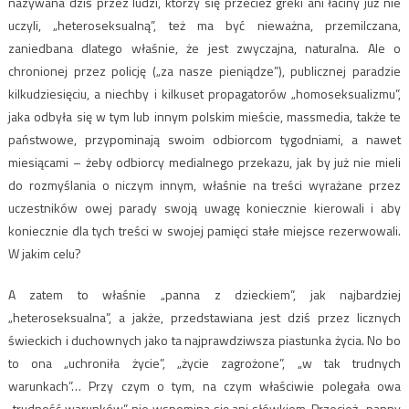
nazywana dziś przez ludzi, którzy się przecież greki ani łaciny już nie
uczyli, „heteroseksualną”, też ma być nieważna, przemilczana,
zaniedbana dlatego właśnie, że jest zwyczajna, naturalna. Ale o
chronionej przez policję („za nasze pieniądze”), publicznej paradzie
kilkudziesięciu, a niechby i kilkuset propagatorów „homoseksualizmu”,
jaka odbyła się w tym lub innym polskim mieście, massmedia, także te
państwowe, przypominają swoim odbiorcom tygodniami, a nawet
miesiącami – żeby odbiorcy medialnego przekazu, jak by już nie mieli
do rozmyślania o niczym innym, właśnie na treści wyrażane przez
uczestników owej parady swoją uwagę koniecznie kierowali i aby
koniecznie dla tych treści w swojej pamięci stałe miejsce rezerwowali.
W jakim celu?
A zatem to właśnie „panna z dzieckiem”, jak najbardziej
„heteroseksualna”, a jakże, przedstawiana jest dziś przez licznych
świeckich i duchownych jako ta najprawdziwsza piastunka życia. No bo
to ona „uchroniła życie”, „życie zagrożone”, „w tak trudnych
warunkach”… Przy czym o tym, na czym właściwie polegała owa
„trudność warunków”, nie wspomina się ani słówkiem. Przecież „panny