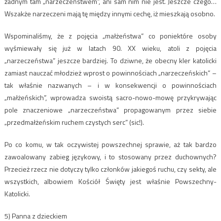
żadnym tam „narzeczeństwem”, ani sam nim nie jest. Jeszcze czego…
Wszakże narzeczeni mają tę między innymi cechę, iż mieszkają osobno.
Wspominaliśmy, że z pojęcia „małżeństwa” co poniektóre osoby
wyśmiewały się już w latach 90. XX wieku, atoli z pojęcia
„narzeczeństwa” jeszcze bardziej. To dziwne, że obecny kler katolicki
zamiast nauczać młodzież wprost o powinnościach „narzeczeńskich” –
tak właśnie nazwanych – i w konsekwencji o powinnościach
„małżeńskich”, wprowadza swoistą sacro-nowo-mowę przykrywając
pole znaczeniowe „narzeczeństwa” propagowanym przez siebie
„przedmałżeńskim ruchem czystych serc” (sic!).
Po co komu, w tak oczywistej powszechnej sprawie, aż tak bardzo
zawoalowany zabieg językowy, i to stosowany przez duchownych?
Przecież rzecz nie dotyczy tylko członków jakiegoś ruchu, czy sekty, ale
wszystkich, albowiem Kościół Święty jest właśnie Powszechny-
Katolicki.
5) Panna z dzieckiem