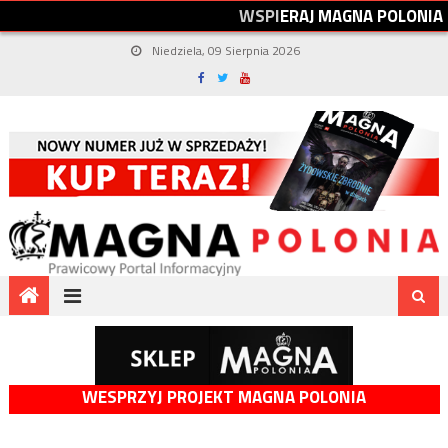
W
S
P
I
E
R
A
J
M
A
G
N
A
P
O
L
O
N
I
A
Niedziela, 09 Sierpnia 2026
WESPRZYJ PROJEKT MAGNA POLONIA