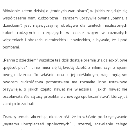
Mówienie zatem dzisiaj o „trudnych warunkach”, w jakich znajduje się
współczesna nam, cudzołożna i zarazem uprzywilejowana „panna z
dzieckiem”, jest najzwyczajniej obelżywe dla tamtych niezliczonych
kobiet rodzących i cierpiących w czasie wojny w rozmaitych
więzieniach i obozach, niemieckich i sowieckich, a bywało, że i pod
bombami.
„Panna z dzieckiem” wszakże też dziś dostaje premię „na dziecko”, owe
„pięścet plus” i… nie musi się tą kwotą dzielić z nikim, czyli z ojcem
owego dziecka. To właśnie ona z jej nieślubnym, więc będącym
owocem cudzołóstwa potomstwem ma rozmaite inne ustawowe
przywileje, o jakich często nawet nie wiedziała i jakich nawet nie
oczekiwała. Ale są tacy projektanci „nowego społeczeństwa”, którzy już
za nią o to zadbali.
Znawcy tematu akcentują okoliczność, że to właśnie podtrzymywanie
„systemu ubezpieczeń społecznych” i, szerzej, rozwijanie całego