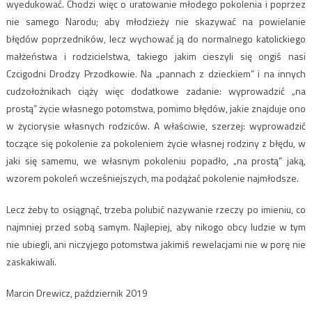
wyedukować. Chodzi więc o uratowanie młodego pokolenia i poprzez
nie samego Narodu; aby młodzieży nie skazywać na powielanie
błędów poprzedników, lecz wychować ją do normalnego katolickiego
małżeństwa i rodzicielstwa, takiego jakim cieszyli się ongiś nasi
Czcigodni Drodzy Przodkowie. Na „pannach z dzieckiem” i na innych
cudzołożnikach ciąży więc dodatkowe zadanie: wyprowadzić „na
prostą” życie własnego potomstwa, pomimo błędów, jakie znajduje ono
w życiorysie własnych rodziców. A właściwie, szerzej: wyprowadzić
toczące się pokolenie za pokoleniem życie własnej rodziny z błędu, w
jaki się samemu, we własnym pokoleniu popadło, „na prostą” jaką,
wzorem pokoleń wcześniejszych, ma podążać pokolenie najmłodsze.
Lecz żeby to osiągnąć, trzeba polubić nazywanie rzeczy po imieniu, co
najmniej przed sobą samym. Najlepiej, aby nikogo obcy ludzie w tym
nie ubiegli, ani niczyjego potomstwa jakimiś rewelacjami nie w porę nie
zaskakiwali.
Marcin Drewicz, październik 2019