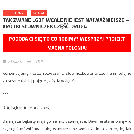
FELIETONY
WIARA
TAK ZWANE LGBT WCALE NIE JEST NAJWAŻNIEJSZE –
KRÓTKI SŁOWNICZEK CZĘŚĆ DRUGA
PODOBA CI SIĘ TO CO ROBIMY? WESPRZYJ PROJEKT
MAGNA POLONIA!
21 października 2019
Kontynuujemy nasze rozważania słowniczkowe; przed nami kolejne
zakazane dzisiaj pojęcie „z życia wzięte”:
***
3-4) Bękart (niechrzczony)
Dzisiejsze bękarty mają gorzej niż dawniejsze. Dawniej starano się – o
czym już mówiliśmy – aby w miarę możliwości żadne dziecko, by tak