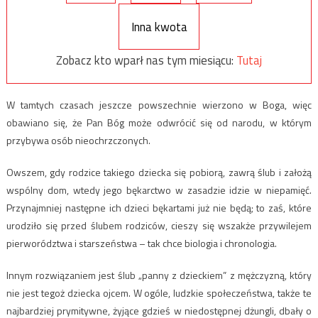
Inna kwota
Zobacz kto wparł nas tym miesiącu:
Tutaj
W tamtych czasach jeszcze powszechnie wierzono w Boga, więc
obawiano się, że Pan Bóg może odwrócić się od narodu, w którym
przybywa osób nieochrzczonych.
Owszem, gdy rodzice takiego dziecka się pobiorą, zawrą ślub i założą
wspólny dom, wtedy jego bękarctwo w zasadzie idzie w niepamięć.
Przynajmniej następne ich dzieci bękartami już nie będą; to zaś, które
urodziło się przed ślubem rodziców, cieszy się wszakże przywilejem
pierworództwa i starszeństwa – tak chce biologia i chronologia.
Innym rozwiązaniem jest ślub „panny z dzieckiem” z mężczyzną, który
nie jest tegoż dziecka ojcem. W ogóle, ludzkie społeczeństwa, także te
najbardziej prymitywne, żyjące gdzieś w niedostępnej dżungli, dbały o