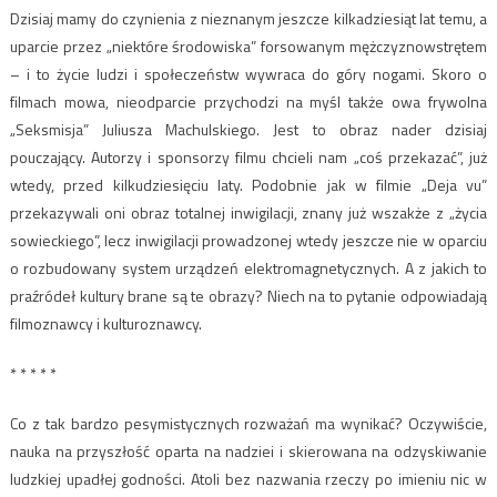
Dzisiaj mamy do czynienia z nieznanym jeszcze kilkadziesiąt lat temu, a
uparcie przez „niektóre środowiska” forsowanym mężczyznowstrętem
– i to życie ludzi i społeczeństw wywraca do góry nogami. Skoro o
filmach mowa, nieodparcie przychodzi na myśl także owa frywolna
„Seksmisja” Juliusza Machulskiego. Jest to obraz nader dzisiaj
pouczający. Autorzy i sponsorzy filmu chcieli nam „coś przekazać”, już
wtedy, przed kilkudziesięciu laty. Podobnie jak w filmie „Deja vu”
przekazywali oni obraz totalnej inwigilacji, znany już wszakże z „życia
sowieckiego”, lecz inwigilacji prowadzonej wtedy jeszcze nie w oparciu
o rozbudowany system urządzeń elektromagnetycznych. A z jakich to
praźródeł kultury brane są te obrazy? Niech na to pytanie odpowiadają
filmoznawcy i kulturoznawcy.
* * * * *
Co z tak bardzo pesymistycznych rozważań ma wynikać? Oczywiście,
nauka na przyszłość oparta na nadziei i skierowana na odzyskiwanie
ludzkiej upadłej godności. Atoli bez nazwania rzeczy po imieniu nic w