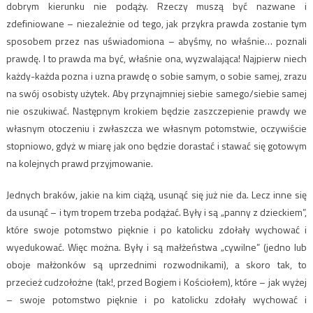
dobrym kierunku nie podąży. Rzeczy muszą być nazwane i
zdefiniowane – niezależnie od tego, jak przykra prawda zostanie tym
sposobem przez nas uświadomiona – abyśmy, no właśnie… poznali
prawdę. I to prawda ma być, właśnie ona, wyzwalająca! Najpierw niech
każdy-każda pozna i uzna prawdę o sobie samym, o sobie samej, zrazu
na swój osobisty użytek. Aby przynajmniej siebie samego/siebie samej
nie oszukiwać. Następnym krokiem będzie zaszczepienie prawdy we
własnym otoczeniu i zwłaszcza we własnym potomstwie, oczywiście
stopniowo, gdyż w miarę jak ono będzie dorastać i stawać się gotowym
na kolejnych prawd przyjmowanie.
Jednych braków, jakie na kim ciążą, usunąć się już nie da. Lecz inne się
da usunąć – i tym tropem trzeba podążać. Były i są „panny z dzieckiem”,
które swoje potomstwo pięknie i po katolicku zdołały wychować i
wyedukować. Więc można. Były i są małżeństwa „cywilne” (jedno lub
oboje małżonków są uprzednimi rozwodnikami), a skoro tak, to
przecież cudzołożne (tak!, przed Bogiem i Kościołem), które – jak wyżej
– swoje potomstwo pięknie i po katolicku zdołały wychować i