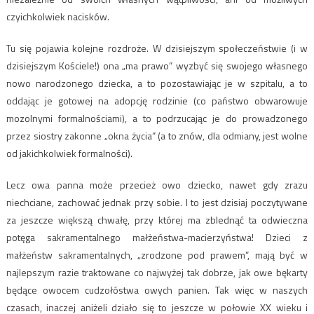
czyichkolwiek nacisków.
Tu się pojawia kolejne rozdroże. W dzisiejszym społeczeństwie (i w
dzisiejszym Kościele!) ona „ma prawo” wyzbyć się swojego własnego
nowo narodzonego dziecka, a to pozostawiając je w szpitalu, a to
oddając je gotowej na adopcję rodzinie (co państwo obwarowuje
mozolnymi formalnościami), a to podrzucając je do prowadzonego
przez siostry zakonne „okna życia” (a to znów, dla odmiany, jest wolne
od jakichkolwiek formalności).
Lecz owa panna może przecież owo dziecko, nawet gdy zrazu
niechciane, zachować jednak przy sobie. I to jest dzisiaj poczytywane
za jeszcze większą chwałę, przy której ma zblednąć ta odwieczna
potęga sakramentalnego małżeństwa-macierzyństwa! Dzieci z
małżeństw sakramentalnych, „zrodzone pod prawem”, mają być w
najlepszym razie traktowane co najwyżej tak dobrze, jak owe bękarty
będące owocem cudzołóstwa owych panien. Tak więc w naszych
czasach, inaczej aniżeli działo się to jeszcze w połowie XX wieku i