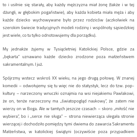
to i usilnie się starały, aby każdy mężczyzna miał żonę (także i w tej
dżungli, w głębokim pogaństwie), aby każda kobieta miała męża i aby
każde dziecko wychowywane było przez rodziców (aczkolwiek na
szerokim świecie tradycyjnych modeli rodziny i wspólnoty sąsiedzkiej
jest wiele, co tu tylko odnotowujemy dla porządku).
My jednakże żyjemy w Tysiącletniej Katolickiej Polsce, gdzie za
„bękarta” uznawano każde dziecko zrodzone poza małżeństwem
sakramentalnym. I już.
Spójrzmy wstecz wskroś XX wieku, na jego drugą połowę. W znanej
komedii – odwołujemy się tu więc nie do statystyk, lecz do tzw. pop-
kultury – narzeczony wnuczki oznajmia na wsi niejakiemu Pawlakowi,
że on, tenże narzeczony ma „światopogląd naukowy”, że zatem nie
wierzy on w Boga. Ale w tamtych jeszcze czasach – skoro „miłość nie
wybiera”, bo i „serce nie sługa” – strona niewierząca ulegała stronie
wierzącej i dochodziło pomiędzy tymi dwiema do zawarcia Sakramentu
Małżeństwa, w katolickiej świątyni (oczywiście poza przypadkiem