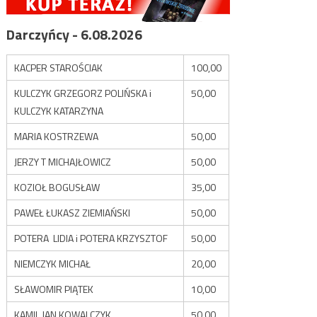
Darczyńcy - 6.08.2026
KACPER STAROŚCIAK
100,00
KULCZYK GRZEGORZ POLIŃSKA i
50,00
KULCZYK KATARZYNA
MARIA KOSTRZEWA
50,00
JERZY T MICHAJŁOWICZ
50,00
KOZIOŁ BOGUSŁAW
35,00
PAWEŁ ŁUKASZ ZIEMIAŃSKI
50,00
POTERA LIDIA i POTERA KRZYSZTOF
50,00
NIEMCZYK MICHAŁ
20,00
SŁAWOMIR PIĄTEK
10,00
KAMIL JAN KOWALCZYK
50,00