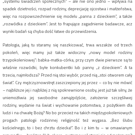
„systemu świadczeń społecznych” – ale nie ono jedno – wpływa na
spadek dzietności, rozpad rodziny, deprecjację ojcostwa i małżeństwa,
więc na rozpowszechnienie się modelu „panna z dzieckiem”, a także
„rozwódka z dzieckiem”. Jest to frapujące zagadnienie badawcze, acz
wyniki badań są chyba dość łatwe do przewidzenia.
Patologia, jaką tu staramy się naszkicować, trwa wszakże od trzech
pokoleń, więc mamy już także widoczny „nowy model rodziny
trzypokoleniowej”: babka-matka-córka, przy czym dwie pierwsze są to
właśnie rozwódki, byłe konkubentki lub panny „z dzieckiem”. A ta
trzecia, najmłodsza? Przed nią stoi wybór, przed nią „stoi otworem cały
świat”. Czy mężczyznowstręt zaszczepiony jej przez – co by nie mówić
– najbliższe jej i najbliżej z nią spokrewnione osoby, jest już tak silny, że
uniemożliwia jej swobodne zamążpójście, założenie szczęśliwej
rodziny, wydanie na świat i wychowanie potomstwa, z pożytkiem dla
ludzi i na chwałę Bożą? No bo przecież na takich międzypokoleniowych
progach patologii rodzinnej religijność też wygasa. „Bez ślubu
kościelnego, to i bez chrztu dziecka!”. Bo i z kim tu – w omawianym