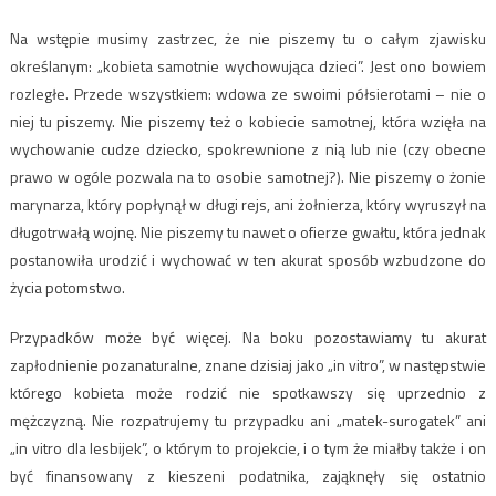
Na wstępie musimy zastrzec, że nie piszemy tu o całym zjawisku
określanym: „kobieta samotnie wychowująca dzieci”. Jest ono bowiem
rozległe. Przede wszystkiem: wdowa ze swoimi półsierotami – nie o
niej tu piszemy. Nie piszemy też o kobiecie samotnej, która wzięła na
wychowanie cudze dziecko, spokrewnione z nią lub nie (czy obecne
prawo w ogóle pozwala na to osobie samotnej?). Nie piszemy o żonie
marynarza, który popłynął w długi rejs, ani żołnierza, który wyruszył na
długotrwałą wojnę. Nie piszemy tu nawet o ofierze gwałtu, która jednak
postanowiła urodzić i wychować w ten akurat sposób wzbudzone do
życia potomstwo.
Przypadków może być więcej. Na boku pozostawiamy tu akurat
zapłodnienie pozanaturalne, znane dzisiaj jako „in vitro”, w następstwie
którego kobieta może rodzić nie spotkawszy się uprzednio z
mężczyzną. Nie rozpatrujemy tu przypadku ani „matek-surogatek” ani
„in vitro dla lesbijek”, o którym to projekcie, i o tym że miałby także i on
być finansowany z kieszeni podatnika, zająknęły się ostatnio