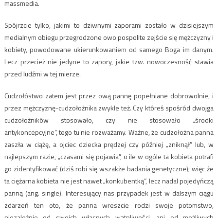
massmedia.
Spójrzcie tylko, jakimi to dziwnymi zaporami zostało w dzisiejszym
medialnym obiegu przegrodzone owo pospolite zejście się mężczyzny i
kobiety, powodowane ukierunkowaniem od samego Boga im danym.
Lecz przecież nie jedyne to zapory, jakie tzw. nowoczesność stawia
przed ludźmi w tej mierze.
Cudzołóstwo zatem jest przez ową pannę popełniane dobrowolnie, i
przez mężczyznę-cudzołożnika zwykle też. Czy któreś spośród dwojga
cudzołożników stosowało, czy nie stosowało „środki
antykoncepcyjne”, tego tu nie rozważamy. Ważne, że cudzołożna panna
zaszła w ciążę, a ojciec dziecka prędzej czy później „zniknął” lub, w
najlepszym razie, „czasami się pojawia”, o ile w ogóle ta kobieta potrafi
go zidentyfikować (dziś robi się wszakże badania genetyczne); więc że
ta ciężarna kobieta nie jest nawet „konkubentką”, lecz nadal pojedyńczą
panną (ang. single). Interesujący nas przypadek jest w dalszym ciągu
zdarzeń ten oto, że panna wreszcie rodzi swoje potomstwo,
niezależnie od swoich własnych wątpliwości, ani od możliwych