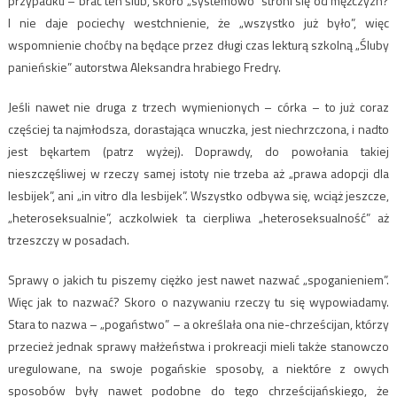
przypadku – brać ten ślub, skoro „systemowo” stroni się od mężczyzn?
I nie daje pociechy westchnienie, że „wszystko już było”, więc
wspomnienie choćby na będące przez długi czas lekturą szkolną „Śluby
panieńskie” autorstwa Aleksandra hrabiego Fredry.
Jeśli nawet nie druga z trzech wymienionych – córka – to już coraz
częściej ta najmłodsza, dorastająca wnuczka, jest niechrzczona, i nadto
jest bękartem (patrz wyżej). Doprawdy, do powołania takiej
nieszczęśliwej w rzeczy samej istoty nie trzeba aż „prawa adopcji dla
lesbijek”, ani „in vitro dla lesbijek”. Wszystko odbywa się, wciąż jeszcze,
„heteroseksualnie”, aczkolwiek ta cierpliwa „heteroseksualność” aż
trzeszczy w posadach.
Sprawy o jakich tu piszemy ciężko jest nawet nazwać „spoganieniem”.
Więc jak to nazwać? Skoro o nazywaniu rzeczy tu się wypowiadamy.
Stara to nazwa – „pogaństwo” – a określała ona nie-chrześcijan, którzy
przecież jednak sprawy małżeństwa i prokreacji mieli także stanowczo
uregulowane, na swoje pogańskie sposoby, a niektóre z owych
sposobów były nawet podobne do tego chrześcijańskiego, że