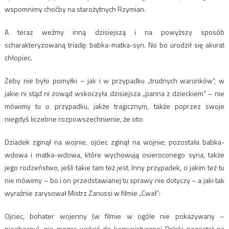
wspomnimy choćby na starożytnych Rzymian.
A teraz weźmy inną dzisiejszą i na powyższy sposób
scharakteryzowaną triadę: babka-matka-syn. No bo urodził się akurat
chłopiec.
Żeby nie było pomyłki – jak i w przypadku „trudnych warunków”, w
jakie ni stąd ni zowąd wskoczyła dzisiejsza „panna z dzieckiem” – nie
mówimy tu o przypadku, jakże tragicznym, także poprzez swoje
niegdyś liczebne rozpowszechnienie, że oto:
Dziadek zginął na wojnie, ojciec zginął na wojnie; pozostała babka-
wdowa i matka-wdowa, które wychowują osieroconego syna, także
jego rodzeństwo, jeśli takie tam też jest. Inny przypadek, o jakim też tu
nie mówimy – bo i on przedstawianej tu sprawy nie dotyczy – a jaki tak
wyraźnie zarysował Mistrz Zanussi w filmie „Cwał”:
Ojciec, bohater wojenny (w filmie w ogóle nie pokazywany –
nieobecny), nie mogąc wrócić do komunistycznej Polski pozostał na