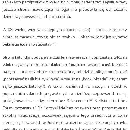
zaciekłych partyjniaków z PZPR, bo ci mniej zaciekli też ulegali). Wtedy
jeszcze strona niewierząca na ogół nie przeciwiła się ochrzczeniu
dzieci i wychowywaniu ich po katolicku.
W XXI wieku, więc w następnym pokoleniu (sic!) – bo takie procesy,
skoro są masowe, trwają nie za szybko – obserwujemy już wyraźne
pęknięcie (co na to statystyki?):
Strona katolicka poddaje się dziś tej niewierzącej i poprzestaje tylko na
„ślubie cywilnym” (że o „konkubinacie” już tu nie wspomnimy). Nie dość
na tym – przecież oboje co poniektórzy młodzi-katolicy potrafią dziś
„poprzestać na ślubie cywilnym”, a nawet na „konkubinacie” (czy zatem
są to jeszcze katolicy?). W takich warunkach, w każdym z trzech w
poprzednich zdaniach przywołanych wariantów, rozpowszechnia się
praktykowanie zasady: „skoro bez Sakramentu Małżeństwa, to i bez
Chrztu potomstwa”. No i oczywiście bez posyłania tego potomstwa na
szkolną katechizację, aczkolwiek zajęcia z tego przedmiotu w coraz
liczniejszych szkołach w Polsce prowadzone są tak, że lepiej by chyba
było dla zachowania w naszych dzieciach Świętej Wiary Katolickiej, by