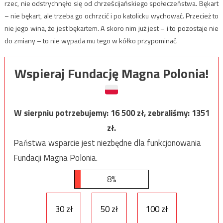
rzec, nie odstrychnęło się od chrześcijańskiego społeczeństwa. Bękart
– nie bękart, ale trzeba go ochrzcić i po katolicku wychować. Przecież to
nie jego wina, że jest bękartem. A skoro nim już jest – i to pozostaje nie
do zmiany – to nie wypada mu tego w kółko przypominać.
Wspieraj Fundację Magna Polonia!
W sierpniu potrzebujemy:
16 500
zł, zebraliśmy:
1351
zł.
Państwa wsparcie jest niezbędne dla funkcjonowania
Fundacji Magna Polonia.
8%
30 zł
50 zł
100 zł