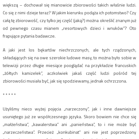
większą – dochował się mianowicie zbiorowości takich właśnie ludzi.
Co się z nimi dzieje teraz? W jakim kierunku podąża ich potomstwo? Czy
całą tę zbiorowość, czy tylko jej część (jaką?) można określić znanym już
od pewnego czasu mianem „resortowych dzieci i wnuków”? Oto
frapujące pytania badawcze.
A jaki jest los bękartów niechrzczonych, ale tych rządzonych,
składających się na owe szerokie ludowe masy, to można było sobie w
telewizji przez długie miesiące pooglądać na przykładzie francuskich
„żółtych kamizelek”, aczkolwiek jakaś część ludzi pośród tej
zbiorowości musiała być, jak się spodziewamy, jednak ochrzczona.
* * * * *
Użyliśmy nieco wyżej pojęcia „narzeczony”, jak i inne dawniejsze
usuniętego już ze współczesnego języka. Skoro bowiem nie chce się
„małżeństwa”, „kawalerstwa” ani „panieństwa”, to i nie może być
„narzeczeństwa”. Przecież „konkubinat” ani nie jest poprzedzony