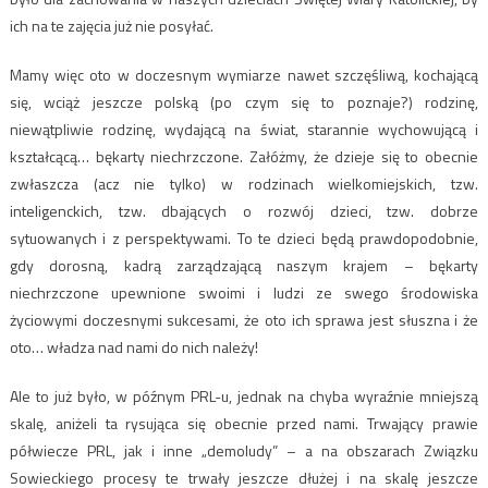
ich na te zajęcia już nie posyłać.
Mamy więc oto w doczesnym wymiarze nawet szczęśliwą, kochającą
się, wciąż jeszcze polską (po czym się to poznaje?) rodzinę,
niewątpliwie rodzinę, wydającą na świat, starannie wychowującą i
kształcącą… bękarty niechrzczone. Załóżmy, że dzieje się to obecnie
zwłaszcza (acz nie tylko) w rodzinach wielkomiejskich, tzw.
inteligenckich, tzw. dbających o rozwój dzieci, tzw. dobrze
sytuowanych i z perspektywami. To te dzieci będą prawdopodobnie,
gdy dorosną, kadrą zarządzającą naszym krajem – bękarty
niechrzczone upewnione swoimi i ludzi ze swego środowiska
życiowymi doczesnymi sukcesami, że oto ich sprawa jest słuszna i że
oto… władza nad nami do nich należy!
Ale to już było, w późnym PRL-u, jednak na chyba wyraźnie mniejszą
skalę, aniżeli ta rysująca się obecnie przed nami. Trwający prawie
półwiecze PRL, jak i inne „demoludy” – a na obszarach Związku
Sowieckiego procesy te trwały jeszcze dłużej i na skalę jeszcze