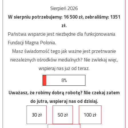
Sierpień 2026
W sierpniu potrzebujemy:
16 500
zł, zebraliśmy:
1351
zł.
Państwa wsparcie jest niezbędne dla funkcjonowania
Fundacji Magna Polonia.
Masz świadomość tego jak ważne jest przetrwanie
niezależnych ośrodków medialnych? Nie zwlekaj więc,
wspieraj nas już od teraz.
8%
Uważasz, że robimy dobrą robotę? Nie czekaj zatem
do jutra, wspieraj nas od dzisiaj.
30 zł
50 zł
100 zł