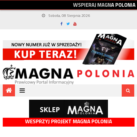
W
S
P
I
E
R
A
J
M
A
G
N
A
P
O
L
O
N
I
A
Sobota, 08 Sierpnia 2026
WESPRZYJ PROJEKT MAGNA POLONIA