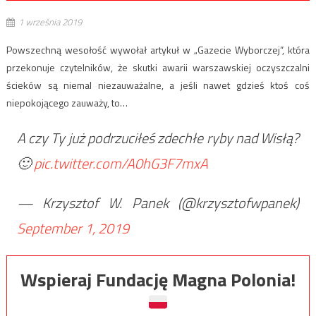
1 września 2019
Powszechną wesołość wywołał artykuł w „Gazecie Wyborczej”, która
przekonuje czytelników, że skutki awarii warszawskiej oczyszczalni
ścieków są niemal niezauważalne, a jeśli nawet gdzieś ktoś coś
niepokojącego zauważy, to…
A czy Ty już podrzuciłeś zdechłe ryby nad Wisłą?
🙂
pic.twitter.com/A0hG3F7mxA
— Krzysztof W. Panek (@krzysztofwpanek)
September 1, 2019
Wspieraj Fundację Magna Polonia!