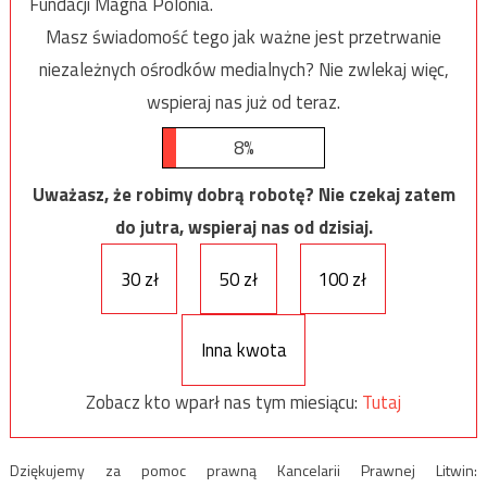
Fundacji Magna Polonia.
Masz świadomość tego jak ważne jest przetrwanie
niezależnych ośrodków medialnych? Nie zwlekaj więc,
wspieraj nas już od teraz.
8%
Uważasz, że robimy dobrą robotę? Nie czekaj zatem
do jutra, wspieraj nas od dzisiaj.
30 zł
50 zł
100 zł
Inna kwota
Zobacz kto wparł nas tym miesiącu:
Tutaj
Dziękujemy za pomoc prawną Kancelarii Prawnej Litwin: