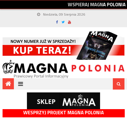
W
S
P
I
E
R
A
J
M
A
G
N
A
P
O
L
O
N
I
A
Niedziela, 09 Sierpnia 2026
WESPRZYJ PROJEKT MAGNA POLONIA