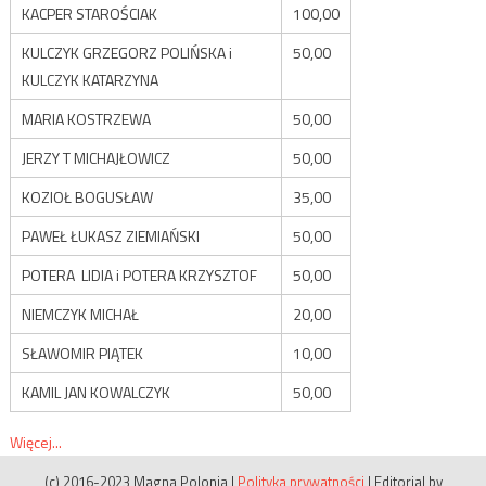
KACPER STAROŚCIAK
100,00
KULCZYK GRZEGORZ POLIŃSKA i
50,00
KULCZYK KATARZYNA
MARIA KOSTRZEWA
50,00
JERZY T MICHAJŁOWICZ
50,00
KOZIOŁ BOGUSŁAW
35,00
PAWEŁ ŁUKASZ ZIEMIAŃSKI
50,00
POTERA LIDIA i POTERA KRZYSZTOF
50,00
NIEMCZYK MICHAŁ
20,00
SŁAWOMIR PIĄTEK
10,00
KAMIL JAN KOWALCZYK
50,00
Więcej...
(c) 2016-2023 Magna Polonia
|
Polityka prywatności
|
Editorial by