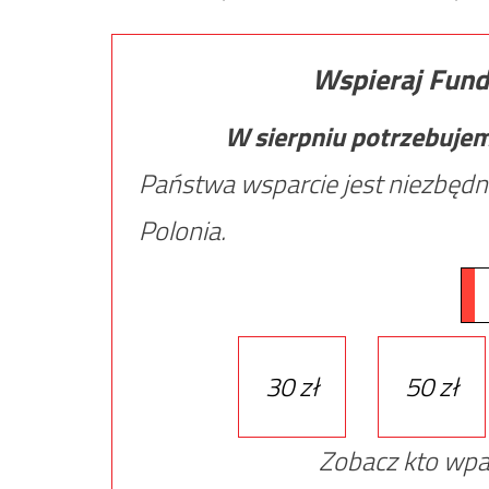
Wspieraj Fund
W sierpniu potrzebuje
Państwa wsparcie jest niezbędn
Polonia.
30 zł
50 zł
Zobacz kto wpa