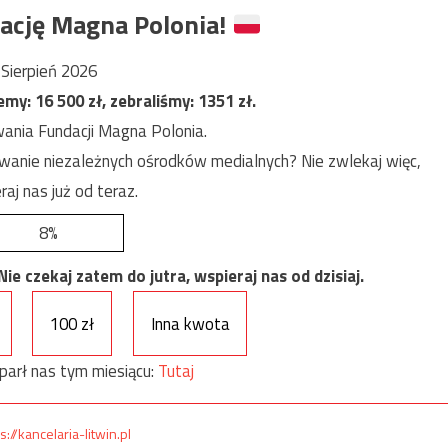
ację Magna Polonia!
Sierpień 2026
jemy:
16 500
zł, zebraliśmy:
1351
zł.
ania Fundacji Magna Polonia.
anie niezależnych ośrodków medialnych? Nie zwlekaj więc,
raj nas już od teraz.
8%
e czekaj zatem do jutra, wspieraj nas od dzisiaj.
100 zł
Inna kwota
parł nas tym miesiącu:
Tutaj
s://kancelaria-litwin.pl