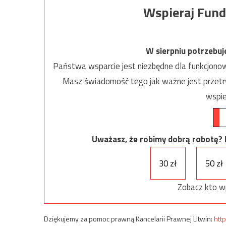
Wspieraj Fund
W sierpniu potrzebu
Państwa wsparcie jest niezbędne dla funkcjonow
Masz świadomość tego jak ważne jest przetrw
wspie
Uważasz, że robimy dobrą robotę? Ni
30 zł
50 zł
Zobacz kto w
Dziękujemy za pomoc prawną Kancelarii Prawnej Litwin:
http