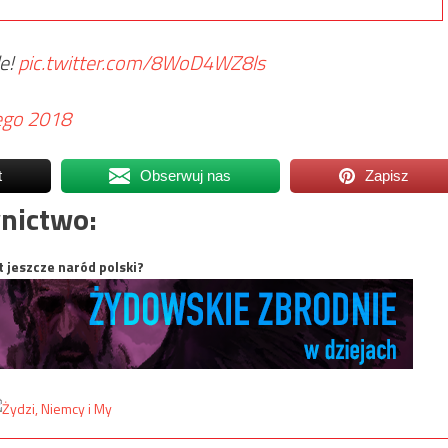
de!
pic.twitter.com/8WoD4WZ8ls
tego 2018
t
Obserwuj nas
Zapisz
nictwo:
t jeszcze naród polski?