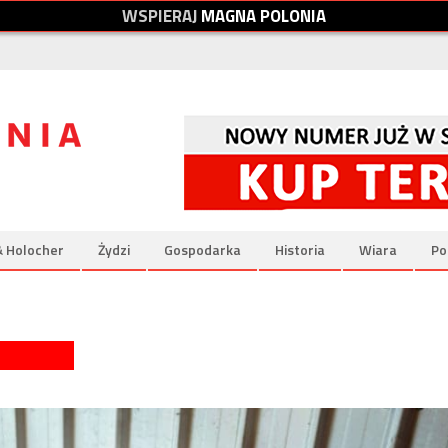
W
S
P
I
E
R
A
J
M
A
G
N
A
P
O
L
O
N
I
A
& Holocher
Żydzi
Gospodarka
Historia
Wiara
Po