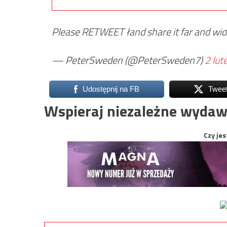
Please RETWEET łand share it far and wi
— PeterSweden (@PeterSweden7)
2 lu
Udostępnij na FB
Twee
Wspieraj niezależne wydaw
Czy jes