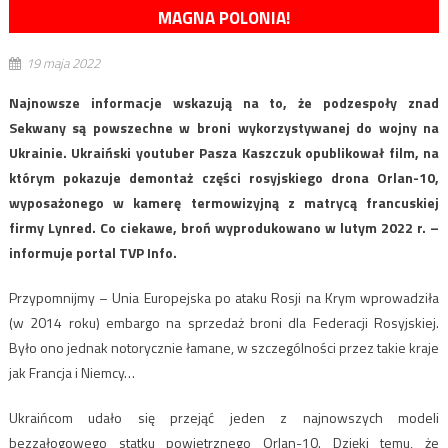
MAGNA POLONIA!
19 maja 2022
Najnowsze informacje wskazują na to, że podzespoły znad
Sekwany są powszechne w broni wykorzystywanej do wojny na
Ukrainie. Ukraiński youtuber Pasza Kaszczuk opublikował film, na
którym pokazuje demontaż części rosyjskiego drona Orlan-10,
wyposażonego w kamerę termowizyjną z matrycą francuskiej
firmy Lynred. Co ciekawe, broń wyprodukowano w lutym 2022 r. –
informuje portal TVP Info.
Przypomnijmy – Unia Europejska po ataku Rosji na Krym wprowadziła
(w 2014 roku) embargo na sprzedaż broni dla Federacji Rosyjskiej.
Było ono jednak notorycznie łamane, w szczególności przez takie kraje
jak Francja i Niemcy…
Ukraińcom udało się przejąć jeden z najnowszych modeli
bezzałogowego statku powietrznego Orlan-10. Dzięki temu, że