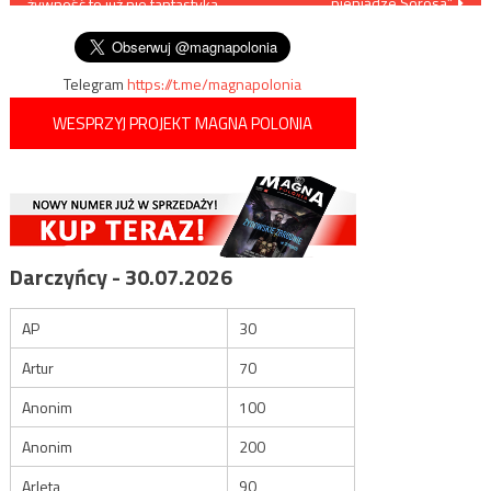
pieniądze Sorosa”
żywność to już nie fantastyka
wpisu
naukowa, ale rzeczywistość
Telegram
https://t.me/magnapolonia
WESPRZYJ PROJEKT MAGNA POLONIA
Darczyńcy - 30.07.2026
AP
30
Artur
70
Anonim
100
Anonim
200
Arleta
90