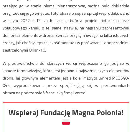
przejęto go w stanie niemal nienaruszonym, można było dokładnie
przyjrzeć się jego wnętrzu. I oto okazało się, że sprzęt wyprodukowano
w lutym 2022 r. Pasza Kaszczuk, twórca projektu infocar.ua oraz
youtubowego kanału o tej samej nazwie, na nagraniu zaprezentował
demontaż elementów drona. Zwraca przy tym uwagę na kilka istotnych
rzeczy, jak choćby lepsza jakość montażu w porównaniu z poprzednimi
zestrzelonymi Orlan-10.
W przeciwieństwie do starszych wersji wyposażono go jedynie w
kamerę termowizyjną, która jest jednym z najważniejszych elementów
drona. Jej głównym elementem jest z kolei matryca Lynred PICO640-
046, wyprodukowana przez specjalizującą się w przetwornikach
obrazu na podczerwień francuską firmę Lynred.
Wspieraj Fundację Magna Polonia!