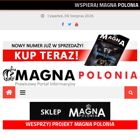
W
S
P
I
E
R
A
J
M
A
G
N
A
P
O
L
O
N
I
A
Czwartek, 06 Sierpnia 2026
WESPRZYJ PROJEKT MAGNA POLONIA