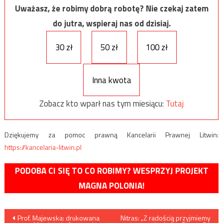
Uważasz, że robimy dobrą robotę? Nie czekaj zatem
do jutra, wspieraj nas od dzisiaj.
30 zł
50 zł
100 zł
Inna kwota
Zobacz kto wparł nas tym miesiącu:
Tutaj
Dziękujemy za pomoc prawną Kancelarii Prawnej Litwin:
https://kancelaria-litwin.pl
PODOBA CI SIĘ TO CO ROBIMY? WESPRZYJ PROJEKT
MAGNA POLONIA!
Nawigacja
Prof. Majewska: drukowana
Nitras: „Z radością przyjmiemy