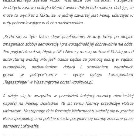
że dotychczasowa polityka Merkel wobec Polski była naiwna, dodając, że
może to wynikać z faktu, że w jednej czwartej jest Polką, uderzając w
nuty pobrzmiewające w duchu nazistowskim.
„Kryło się za tym także ślepe przekonanie, że kraj, który po długich
zmaganiach zdobył demokrację i praworządność jej dobrowolnie nie odda.
Ten pogląd okazał się błędny. UE i Niemcy muszą uratować Polskę przed
autorytarną władzą PiS: jeśli trzeba będzie za pomocą skarg w sądach
europejskich, pozbawieniem dotacji i stawianiem wyraźnych
granic w polityce”<.em> – cytuje byłego korespondent
„Tagesspiegel” w Waszyngtonie portal wpolityce.pl.
A dzieje się to wszystko w przeddzień kolejnej rocznicy niemieckiej
napaści na Polskę. Dokładnie 78 lat temu Niemcy przedłożyli Polsce
ultimatum. Następnego dnia formacje Wehrmachtu wdarły się w granice
Rzeczypospolitej, a na polskie miasta posypały się bomby zrzucane przez
samoloty Luftwaffe.