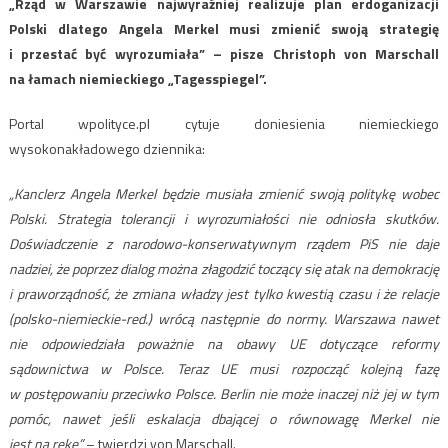
„Rząd w Warszawie najwyraźniej realizuje plan erdoganizacji
Polski dlatego Angela Merkel musi zmienić swoją strategię
i przestać być wyrozumiała” – pisze Christoph von Marschall
na łamach niemieckiego „Tagesspiegel”.
Portal wpolityce.pl cytuje doniesienia niemieckiego
wysokonakładowego dziennika:
„Kanclerz Angela Merkel będzie musiała zmienić swoją politykę wobec
Polski. Strategia tolerancji i wyrozumiałości nie odniosła skutków.
Doświadczenie z narodowo-konserwatywnym rządem PiS nie daje
nadziei, że poprzez dialog można złagodzić toczący się atak na demokrację
i praworządność, że zmiana władzy jest tylko kwestią czasu i że relacje
(polsko-niemieckie-red.) wrócą następnie do normy. Warszawa nawet
nie odpowiedziała poważnie na obawy UE dotyczące reformy
sądownictwa w Polsce. Teraz UE musi rozpocząć kolejną fazę
w postępowaniu przeciwko Polsce. Berlin nie może inaczej niż jej w tym
pomóc, nawet jeśli eskalacja dbającej o równowagę Merkel nie
jest na rękę”
– twierdzi von Marschall.