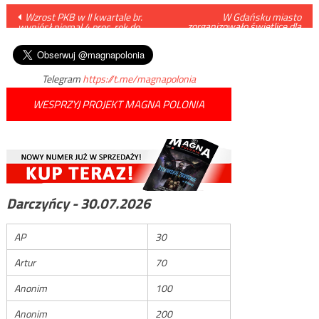
Nawigacja
Wzrost PKB w II kwartale br.
W Gdańsku miasto
zorganizowało świetlicę dla
wyniósł niemal 4 proc. rok do
cygańskich dzieci. Zgłosiło się
wpisu
roku.
16 osób
Telegram
https://t.me/magnapolonia
WESPRZYJ PROJEKT MAGNA POLONIA
Darczyńcy - 30.07.2026
AP
30
Artur
70
Anonim
100
Anonim
200