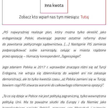
Inna kwota
Zobacz kto wparł nas tym miesiącu:
Tutaj
„PiS najwyraźniej realizuje plan, który można tylko określić jako
erdoganizację Polski, otwierając poprzez ostatnie reformy drzwi
do powstania politycznego sądownictwa. [….] Następnie PiS zamierza
podporządkować sobie samorządy, celując w miasta rządzone
przez opozycję – tłumaczy korespondent „Tagesspiegel”.
Jego zdaniem Polska w 2017 r. wprawdzie znacząco różni się od Turcji
Erdogana, nie wtrąca się dziennikarzy do więzień ani nie zakazuje
demonstracji, ale to tylko kwestia czasu „aż Polska zamieni się w Turcję,
bowiem rząd PiS stwarza warunki do całkowitego stłamszenia opozycji”.
„To co się dzieje w Polsce nie jest polityką zagraniczną, tylko wewnętrzna
polityką Unii. Ma to poważne skutki dla Europy i dla Niemiec jako
bezpośredniego sąsiada Polski”
-zaznacza von Marschall i sugeruje,