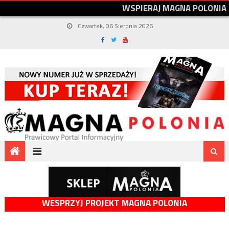
W
S
P
I
E
R
A
J
M
A
G
N
A
P
O
L
O
N
I
A
Czwartek, 06 Sierpnia 2026
WESPRZYJ PROJEKT MAGNA POLONIA