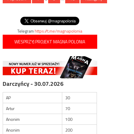
wpisów
Telegram
https://t.me/magnapolonia
WESPRZYJ PROJEKT MAGNA POLONIA
Darczyńcy - 30.07.2026
AP
30
Artur
70
Anonim
100
Anonim
200