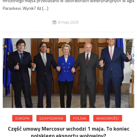
mrożonego mięsa przebadano w laboratoriach weterynaryjnych w Agia
Paraskevi. Wynik? Aż […]
8 maja 2026
EUROPA
GOSPODARKA
POLSKA
WIADOMOŚCI
Część umowy Mercosur wchodzi 1 maja. To koniec
polskiego eksportu wołowiny?