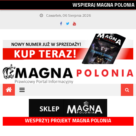
W
S
P
I
E
R
A
J
M
A
G
N
A
P
O
L
O
N
I
A
Czwartek, 06 Sierpnia 2026
WESPRZYJ PROJEKT MAGNA POLONIA