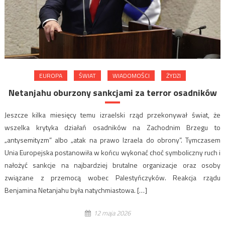
EUROPA
ŚWIAT
WIADOMOŚCI
ŻYDZI
Netanjahu oburzony sankcjami za terror osadników
Jeszcze kilka miesięcy temu izraelski rząd przekonywał świat, że
wszelka krytyka działań osadników na Zachodnim Brzegu to
„antysemityzm” albo „atak na prawo Izraela do obrony”. Tymczasem
Unia Europejska postanowiła w końcu wykonać choć symboliczny ruch i
nałożyć sankcje na najbardziej brutalne organizacje oraz osoby
związane z przemocą wobec Palestyńczyków. Reakcja rządu
Benjamina Netanjahu była natychmiastowa. […]
12 maja 2026