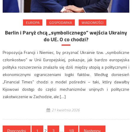
EUROPA
GOSPODARKA
WIADOMOŚCI
Berlin i Paryż chcą „symbolicznego” wejścia Ukrainy
do UE. O co chodzi?
Propozycja Francji i Niemiec, by przyznać Ukrainie tzw. „symboliczne
członkostwo” w Unii Europejskiej, pokazuje, jak bardzo europejska
polityka rozszerzenia znalazła się dziś między utopią a politycznymi i
ekonomicznymi ograniczeniami logiki faktów. Według doniesień
„Financial Times” chodzi o model pośredni – taki, który dawałby
Kijowowi dostęp do części mechanizmów unijnych i polityczne
zakotwiczenie w Zachodzie, ale […]
21 kwietnia 2026
Stronicowanie
Poprzedni
1
2
3
…
18
Następny