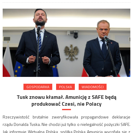
GOSPODARKA
POLSKA
WIADOMOŚCI
Tusk znowu kłamał. Amunicję z SAFE będą
produkować Czesi, nie Polacy
Rzeczywistość brutalnie zweryfikowała propagandowe deklaracje
rządu Donalda Tuska. Nie chodzi już tylko o nielegalność pożyczki SAFE.
Jak informuje Wirtualna Polska, spółka Polska Amunicja wycofała się z