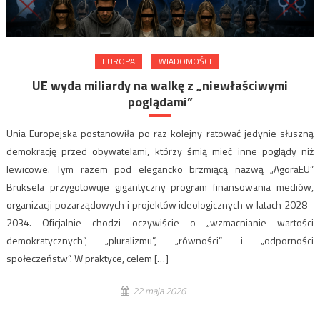
EUROPA
WIADOMOŚCI
UE wyda miliardy na walkę z „niewłaściwymi
poglądami”
Unia Europejska postanowiła po raz kolejny ratować jedynie słuszną
demokrację przed obywatelami, którzy śmią mieć inne poglądy niż
lewicowe. Tym razem pod elegancko brzmiącą nazwą „AgoraEU”
Bruksela przygotowuje gigantyczny program finansowania mediów,
organizacji pozarządowych i projektów ideologicznych w latach 2028–
2034. Oficjalnie chodzi oczywiście o „wzmacnianie wartości
demokratycznych”, „pluralizmu”, „równości” i „odporności
społeczeństw”. W praktyce, celem […]
22 maja 2026