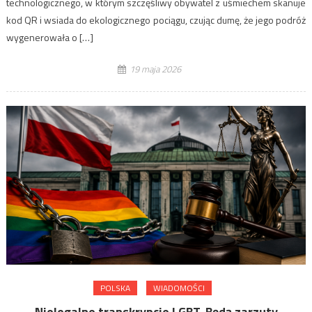
technologicznego, w którym szczęśliwy obywatel z uśmiechem skanuje
kod QR i wsiada do ekologicznego pociągu, czując dumę, że jego podróż
wygenerowała o […]
19 maja 2026
POLSKA
WIADOMOŚCI
Nielegalne transkrypcje LGBT. Będą zarzuty