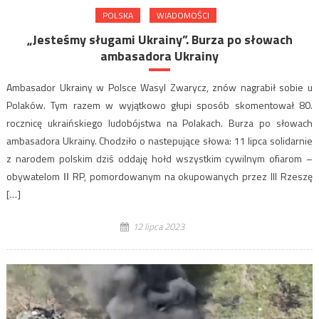
POLSKA
WIADOMOŚCI
„Jesteśmy sługami Ukrainy”. Burza po słowach
ambasadora Ukrainy
Ambasador Ukrainy w Polsce Wasyl Zwarycz, znów nagrabił sobie u
Polaków. Tym razem w wyjątkowo głupi sposób skomentował 80.
rocznicę ukraińskiego ludobójstwa na Polakach. Burza po słowach
ambasadora Ukrainy. Chodziło o nastepujące słowa: 11 lipca solidarnie
z narodem polskim dziś oddaję hołd wszystkim cywilnym ofiarom –
obywatelom ІІ RP, pomordowanym na okupowanych przez III Rzeszę
[…]
12 lipca 2023