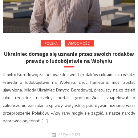
POLSKA
WIADOMOŚCI
Ukrainiec domaga się uznania przez swoich rodaków
prawdy o ludobójstwie na Wołyniu
Dmytro Borodowoj zaapelował do swoich rodaków i ukraińskich władz:
Prawda o ludobójstwie na Wołyniu, choć haniebna, musi zostać
ujawniona. Młody Ukrainiec Dmytro Borodowoj, pracujacy na co dzień
jako redaktor naczelny portalu gromada24.ua zaapelował o
zakończenie zamiatania sprawy wołyńskiej pod dywan, uznanie win i
przeproszenie Polaków. –Aby rany mogły się zagoić, a nasze narody
naprawdę pojednać, […]
11 lipca 2023