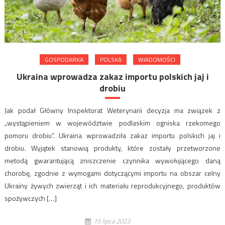
GOSPODARKA
POLSKA
WIADOMOŚCI
Ukraina wprowadza zakaz importu polskich jaj i
drobiu
Jak podał Główny Inspektorat Weterynarii decyzja ma związek z
„wystąpieniem w województwie podlaskim ogniska rzekomego
pomoru drobiu”. Ukraina wprowadziła zakaz importu polskich jaj i
drobiu. Wyjątek stanowią produkty, które zostały przetworzone
metodą gwarantującą zniszczenie czynnika wywołującego daną
chorobę, zgodnie z wymogami dotyczącymi importu na obszar celny
Ukrainy żywych zwierząt i ich materiału reprodukcyjnego, produktów
spożywczych […]
15 lipca 2023