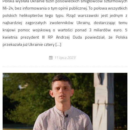
Polska wysłała Ukrainie tuzin posowieckich śmigłowców szturmowych
Mi-24, bez informowania o tym opinii publicznej. To połowa wszystkich
polskich helikopterów tego typu. Rząd warszawski jest jednym z
najbardziej zagorzałych zwolenników Ukrainy, dostarczając temu
krajowi pomoc wojskową o wartości ponad 3 miliardów euro. 5
kwietnia prezydent III RP Andrzej Duda powiedział, że ​​Polska
przekazała już Ukrainie cztery […]
11 lipca 2023