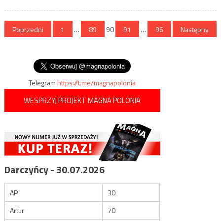
Stronicowanie
Poprzedni
1
…
89
90
91
…
96
Następny
wpisów
Telegram
https://t.me/magnapolonia
WESPRZYJ PROJEKT MAGNA POLONIA
Darczyńcy - 30.07.2026
AP
30
Artur
70