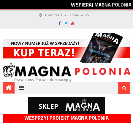
W
S
P
I
E
R
A
J
M
A
G
N
A
P
O
L
O
N
I
A
Czwartek, 06 Sierpnia 2026
WESPRZYJ PROJEKT MAGNA POLONIA