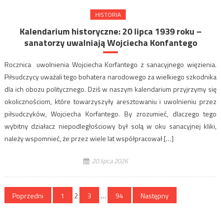
HISTORIA
Kalendarium historyczne: 20 lipca 1939 roku –
sanatorzy uwalniają Wojciecha Konfantego
Rocznica uwolnienia Wojciecha Korfantego z sanacyjnego więzienia.
Piłsudczycy uważali tego bohatera narodowego za wielkiego szkodnika
dla ich obozu politycznego. Dziś w naszym kalendarium przyjrzymy się
okolicznościom, które towarzyszyły aresztowaniu i uwolnieniu przez
piłsudczyków, Wojciecha Korfantego. By zrozumieć, dlaczego tego
wybitny działacz niepodległościowy był solą w oku sanacyjnej kliki,
należy wspomnieć, że przez wiele lat współpracował […]
20 lipca 2026
Stronicowanie
Poprzedni
1
2
3
…
94
Następny
wpisów