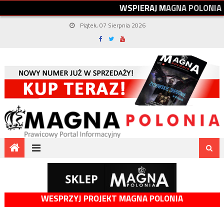
W
S
P
I
E
R
A
J
M
A
G
N
A
P
O
L
O
N
I
A
Piątek, 07 Sierpnia 2026
WESPRZYJ PROJEKT MAGNA POLONIA